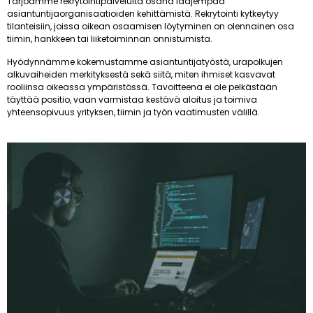
Tarjoamme rekrytointipalveluita osana laajempaa
asiantuntijaorganisaatioiden kehittämistä. Rekrytointi kytkeytyy
tilanteisiin, joissa oikean osaamisen löytyminen on olennainen osa
tiimin, hankkeen tai liiketoiminnan onnistumista.
Hyödynnämme kokemustamme asiantuntijatyöstä, urapolkujen
alkuvaiheiden merkityksestä sekä siitä, miten ihmiset kasvavat
rooliinsa oikeassa ympäristössä. Tavoitteena ei ole pelkästään
täyttää positio, vaan varmistaa kestävä aloitus ja toimiva
yhteensopivuus yrityksen, tiimin ja työn vaatimusten välillä.