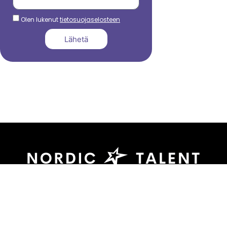
Olen lukenut
tietosuojaselosteen
Lähetä
044 799 3039
sami.dadu@nordictalent.com
Kauppakatu 39