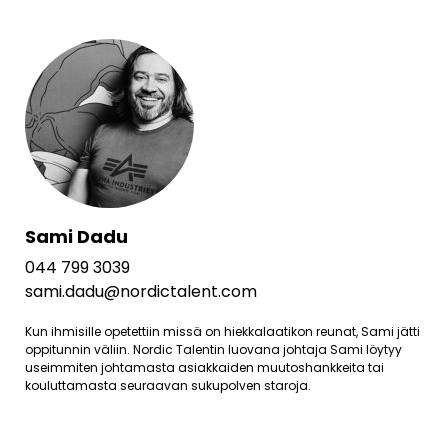
Sami Dadu
044 799 3039
sami.dadu@nordictalent.com
Kun ihmisille opetettiin missä on hiekkalaatikon reunat, Sami jätti
oppitunnin väliin. Nordic Talentin luovana johtaja Sami löytyy
useimmiten johtamasta asiakkaiden muutoshankkeita tai
kouluttamasta seuraavan sukupolven staroja.