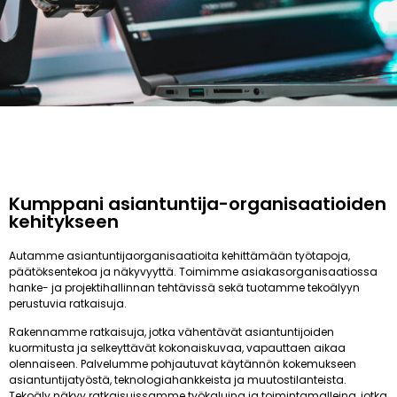
Kumppani asiantuntija-organisaatioiden
kehitykseen
Autamme asiantuntijaorganisaatioita kehittämään työtapoja,
päätöksentekoa ja näkyvyyttä. Toimimme asiakasorganisaatiossa
hanke- ja projektihallinnan tehtävissä sekä tuotamme tekoälyyn
perustuvia ratkaisuja.
Rakennamme ratkaisuja, jotka vähentävät asiantuntijoiden
kuormitusta ja selkeyttävät kokonaiskuvaa, vapauttaen aikaa
olennaiseen. Palvelumme pohjautuvat käytännön kokemukseen
asiantuntijatyöstä, teknologiahankkeista ja muutostilanteista.
Tekoäly näkyy ratkaisuissamme työkaluina ja toimintamalleina, jotka