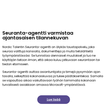
Seuranta-agentti varmistaa
ajantasaisen tilannekuvan
Nordic Talentin Seuranta-agentti on älykäs taustapalvelu, joka
seuraa valittuja kansioita, dokumentteja ja muita tietolähteitä
työympäristössäsi. Se tunnistaa olennaiset muutokset ja tuo ne
käyttäjän tietoon ilman, että aikaa kuluu jatkuvaan seurantaan tai
tiedon etsimiseen.
Seuranta-agentti auttaa asiantuntijoita ja tiimejä pysymään ajan
tasalla, selkeyttää kokonaiskuvaa ja tukee päätöksentekoa. Samalla
se vapauttaa aikaa vaikuttavaan työhön toimimalla kokonaan
turvallisesti asiakkaan omassa Microsoft-ympäristössä.
Lue lisää