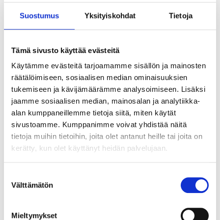
Suostumus
Yksityiskohdat
Tietoja
Tämä sivusto käyttää evästeitä
Käytämme evästeitä tarjoamamme sisällön ja mainosten
räätälöimiseen, sosiaalisen median ominaisuuksien
tukemiseen ja kävijämäärämme analysoimiseen. Lisäksi
jaamme sosiaalisen median, mainosalan ja analytiikka-
alan kumppaneillemme tietoja siitä, miten käytät
sivustoamme. Kumppanimme voivat yhdistää näitä
tietoja muihin tietoihin, joita olet antanut heille tai joita on
kerätty, kun olet käyttänyt heidän palvelujaan.
Suostumuksen
Välttämätön
valinta
Tekoälyn seuraava askel ei ole älykkäin
agentti vaan paras orkestrointi
Mieltymykset