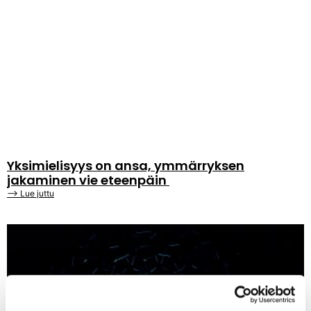
Yksimielisyys on ansa, ymmärryksen
jakaminen vie eteenpäin
⟶ Lue juttu