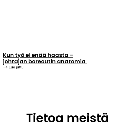
Kun työ ei enää haasta –
johtajan boreoutin anatomia
⟶ Lue juttu
Tietoa meistä