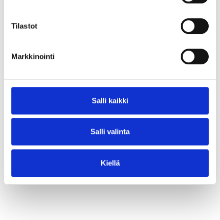
⟶ Lue juttu
Tilastot
Markkinointi
Salli kaikki
Salli valinta
Kiellä