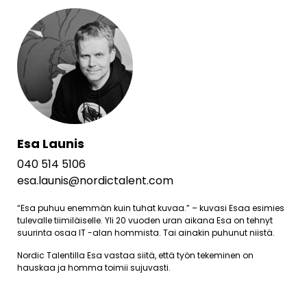
Esa Launis
040 514 5106
esa.launis@nordictalent.com
“Esa puhuu enemmän kuin tuhat kuvaa.” – kuvasi Esaa esimies
tulevalle tiimiläiselle. Yli 20 vuoden uran aikana Esa on tehnyt
suurinta osaa IT -alan hommista. Tai ainakin puhunut niistä.
Nordic Talentilla Esa vastaa siitä, että työn tekeminen on
hauskaa ja homma toimii sujuvasti.