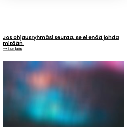
Jos ohjausryhmäsi seuraa, se ei enää johda
mitään
⟶ Lue juttu