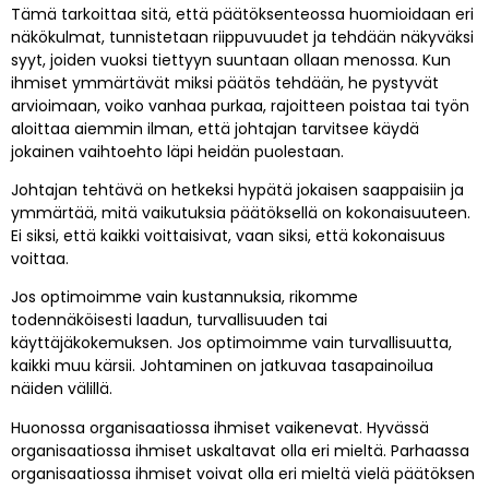
Tämä tarkoittaa sitä, että päätöksenteossa huomioidaan eri
näkökulmat, tunnistetaan riippuvuudet ja tehdään näkyväksi
syyt, joiden vuoksi tiettyyn suuntaan ollaan menossa. Kun
ihmiset ymmärtävät miksi päätös tehdään, he pystyvät
arvioimaan, voiko vanhaa purkaa, rajoitteen poistaa tai työn
aloittaa aiemmin ilman, että johtajan tarvitsee käydä
jokainen vaihtoehto läpi heidän puolestaan.
Johtajan tehtävä on hetkeksi hypätä jokaisen saappaisiin ja
ymmärtää, mitä vaikutuksia päätöksellä on kokonaisuuteen.
Ei siksi, että kaikki voittaisivat, vaan siksi, että kokonaisuus
voittaa.
Jos optimoimme vain kustannuksia, rikomme
todennäköisesti laadun, turvallisuuden tai
käyttäjäkokemuksen. Jos optimoimme vain turvallisuutta,
kaikki muu kärsii. Johtaminen on jatkuvaa tasapainoilua
näiden välillä.
Huonossa organisaatiossa ihmiset vaikenevat. Hyvässä
organisaatiossa ihmiset uskaltavat olla eri mieltä. Parhaassa
organisaatiossa ihmiset voivat olla eri mieltä vielä päätöksen