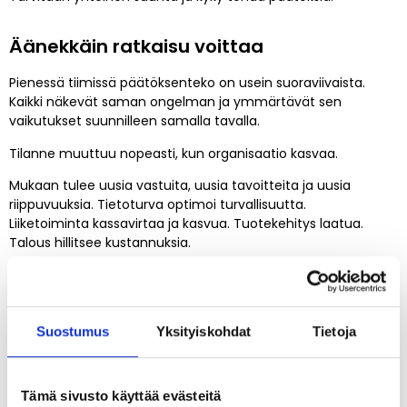
Äänekkäin ratkaisu voittaa
Pienessä tiimissä päätöksenteko on usein suoraviivaista.
Kaikki näkevät saman ongelman ja ymmärtävät sen
vaikutukset suunnilleen samalla tavalla.
Tilanne muuttuu nopeasti, kun organisaatio kasvaa.
Mukaan tulee uusia vastuita, uusia tavoitteita ja uusia
riippuvuuksia. Tietoturva optimoi turvallisuutta.
Liiketoiminta kassavirtaa ja kasvua. Tuotekehitys laatua.
Talous hillitsee kustannuksia.
Yhtäkkiä samasta asiasta keskustelee joukko ihmisiä, joiden
tavoitteet eivät ole samat.
Olin mukana projektissa, jossa tietohallinto halusi vaihtaa
Suostumus
Yksityiskohdat
Tietoja
järjestelmän teknologia-alustan mahdollisimman nopeasti.
Seuraavassa keskustelussa tietoturva totesi, ettei toteutusta
voida hyväksyä nykyisessä muodossaan lainkaan.
Tämä sivusto käyttää evästeitä