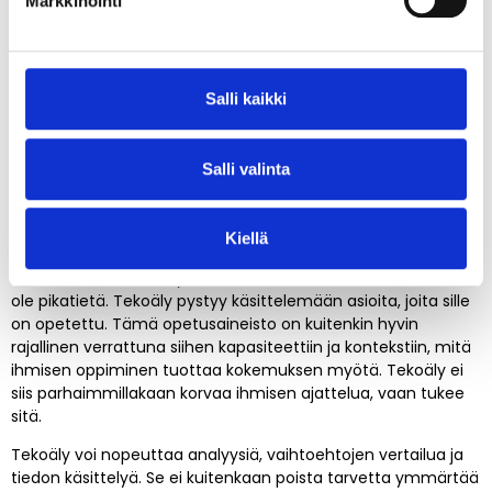
Markkinointi
aikaista päätöksentekoa
Kun puhutaan liian aikaisesta yksimielisyydestä, puhutaan
oikeastaan liian aikaisesta päätöksenteosta.
Salli kaikki
Päätöksiä täytyy tehdä epävarmuuden keskellä — riittää kun
ymmärrys on riittävä, ei täydellinen. Ongelma syntyy, kun
emme tunnista mitä emme vielä tiedä.
Salli valinta
Tässä kohtaa tekoäly tuo johtamiseen uuden riskin. Kun
vastaus on saatavilla sekunneissa, syntyy helposti harha siitä,
Kiellä
että myös ymmärrys on syntynyt
sekunneissa. Ymmärryksen saavuttamiseen ei kuitenkaan
ole pikatietä. Tekoäly pystyy käsittelemään asioita, joita sille
on opetettu. Tämä opetusaineisto on kuitenkin hyvin
rajallinen verrattuna siihen kapasiteettiin ja kontekstiin, mitä
ihmisen oppiminen tuottaa kokemuksen myötä. Tekoäly ei
siis parhaimmillakaan korvaa ihmisen ajattelua, vaan tukee
sitä.
Tekoäly voi nopeuttaa analyysiä, vaihtoehtojen vertailua ja
tiedon käsittelyä. Se ei kuitenkaan poista tarvetta ymmärtää