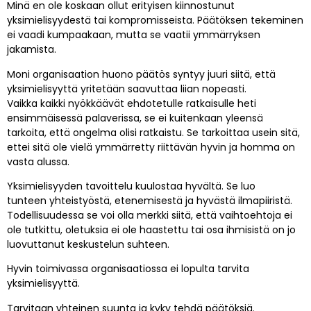
Minä en ole koskaan ollut erityisen kiinnostunut
yksimielisyydestä tai kompromisseista. Päätöksen tekeminen
ei vaadi kumpaakaan, mutta se vaatii ymmärryksen
jakamista.
Moni organisaation huono päätös syntyy juuri siitä, että
yksimielisyyttä yritetään saavuttaa liian nopeasti.
Vaikka kaikki nyökkäävät ehdotetulle ratkaisulle heti
ensimmäisessä palaverissa, se ei kuitenkaan yleensä
tarkoita, että ongelma olisi ratkaistu. Se tarkoittaa usein sitä,
ettei sitä ole vielä ymmärretty riittävän hyvin ja homma on
vasta alussa.
Yksimielisyyden tavoittelu kuulostaa hyvältä. Se luo
tunteen yhteistyöstä, etenemisestä ja hyvästä ilmapiiristä.
Todellisuudessa se voi olla merkki siitä, että vaihtoehtoja ei
ole tutkittu, oletuksia ei ole haastettu tai osa ihmisistä on jo
luovuttanut keskustelun suhteen.
Hyvin toimivassa organisaatiossa ei lopulta tarvita
yksimielisyyttä.
Tarvitaan yhteinen suunta ja kyky tehdä päätöksiä.