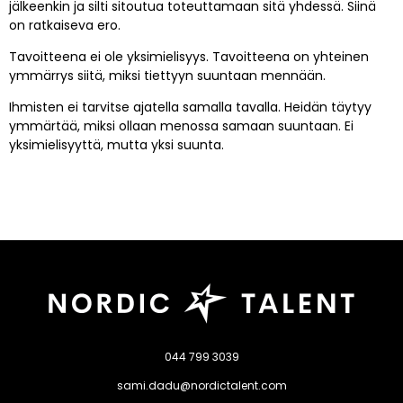
jälkeenkin ja silti sitoutua toteuttamaan sitä yhdessä. Siinä
on ratkaiseva ero.
Tavoitteena ei ole yksimielisyys. Tavoitteena on yhteinen
ymmärrys siitä, miksi tiettyyn suuntaan mennään.
Ihmisten ei tarvitse ajatella samalla tavalla. Heidän täytyy
ymmärtää, miksi ollaan menossa samaan suuntaan. Ei
yksimielisyyttä, mutta yksi suunta.
044 799 3039
sami.dadu@nordictalent.com