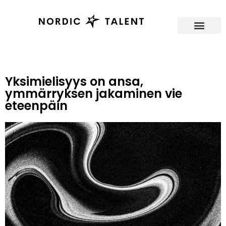
Seuranta-agentti
Yksimielisyys on ansa,
ymmärryksen jakaminen vie
eteenpäin