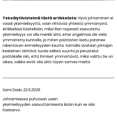
22/06/2026
Tekoälytiivistelmä tästä artikkelista:
Hyvä johtaminen ei
vaadi yksimielisyyttä, vaan riittävää yhteistä ymmärrystä.
Artikkelissa käsitellään, miksi liian nopeasti saavutettu
yksimielisyys voi olla merkki siitä, ettei ongelmaa ole vielä
ymmärretty kunnolla, ja miten päätösten laatu paranee
rakentavan erimielisyyden kautta. Samalla avataan johtajan
keskeinen tehtävä: luoda selkeä suunta ja perustelut
päätöksille niin, että ihmiset ymmärtävät, miksi valittu tie on
oikea, vaikka eivät olisi siitä täysin samaa mieltä.
Sami Dadu 22.6.2026
Johtamisessa puhutaan usein
yksimielisyyden saavuttamisesta ikään kuin se olisi
itseisarvo.