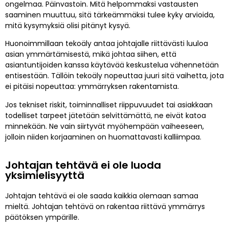
ongelmaa. Päinvastoin. Mitä helpommaksi vastausten
saaminen muuttuu, sitä tärkeämmäksi tulee kyky arvioida,
mitä kysymyksiä olisi pitänyt kysyä.
Huonoimmillaan tekoäly antaa johtajalle riittävästi luuloa
asian ymmärtämisestä, mikä johtaa siihen, että
asiantuntijoiden kanssa käytävää keskustelua vähennetään
entisestään. Tällöin tekoäly nopeuttaa juuri sitä vaihetta, jota
ei pitäisi nopeuttaa: ymmärryksen rakentamista.
Jos tekniset riskit, toiminnalliset riippuvuudet tai asiakkaan
todelliset tarpeet jätetään selvittämättä, ne eivät katoa
minnekään. Ne vain siirtyvät myöhempään vaiheeseen,
jolloin niiden korjaaminen on huomattavasti kalliimpaa.
Johtajan tehtävä ei ole luoda
yksimielisyyttä
Johtajan tehtävä ei ole saada kaikkia olemaan samaa
mieltä. Johtajan tehtävä on rakentaa riittävä ymmärrys
päätöksen ympärille.