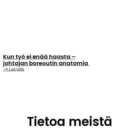
Kun työ ei enää haasta –
johtajan boreoutin anatomia
⟶ Lue juttu
Tietoa meistä