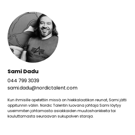
Sami Dadu
044 799 3039
sami.dadu@nordictalent.com
Kun ihmisille opetettiin missä on hiekkalaatikon reunat, Sami jätti
oppitunnin väliin. Nordic Talentin luovana johtaja Sami löytyy
useimmiten johtamasta asiakkaiden muutoshankkeita tai
kouluttamasta seuraavan sukupolven staroja.