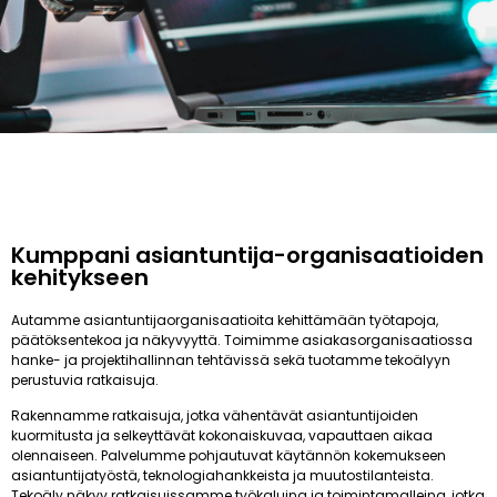
Kumppani asiantuntija-organisaatioiden
kehitykseen
Autamme asiantuntijaorganisaatioita kehittämään työtapoja,
päätöksentekoa ja näkyvyyttä. Toimimme asiakasorganisaatiossa
hanke- ja projektihallinnan tehtävissä sekä tuotamme tekoälyyn
perustuvia ratkaisuja.
Rakennamme ratkaisuja, jotka vähentävät asiantuntijoiden
kuormitusta ja selkeyttävät kokonaiskuvaa, vapauttaen aikaa
olennaiseen. Palvelumme pohjautuvat käytännön kokemukseen
asiantuntijatyöstä, teknologiahankkeista ja muutostilanteista.
Tekoäly näkyy ratkaisuissamme työkaluina ja toimintamalleina, jotka