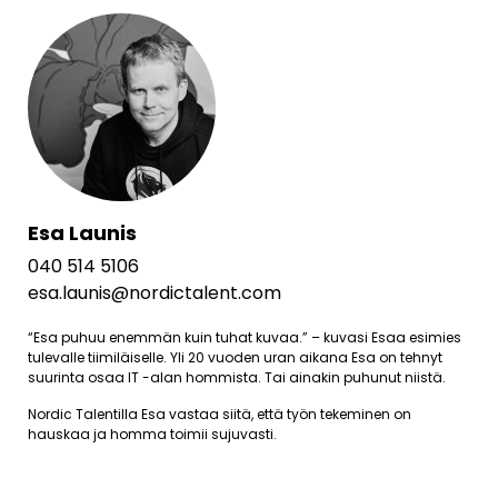
Esa Launis
040 514 5106
esa.launis@nordictalent.com
“Esa puhuu enemmän kuin tuhat kuvaa.” – kuvasi Esaa esimies
tulevalle tiimiläiselle. Yli 20 vuoden uran aikana Esa on tehnyt
suurinta osaa IT -alan hommista. Tai ainakin puhunut niistä.
Nordic Talentilla Esa vastaa siitä, että työn tekeminen on
hauskaa ja homma toimii sujuvasti.