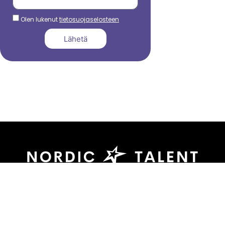
Olen lukenut
tietosuojaselosteen
Lähetä
044 799 3039
sami.dadu@nordictalent.com
Kauppakatu 39