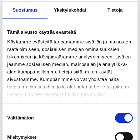
Suostumus
Yksityiskohdat
Tietoja
Tämä sivusto käyttää evästeitä
Käytämme evästeitä tarjoamamme sisällön ja mainosten
räätälöimiseen, sosiaalisen median ominaisuuksien
tukemiseen ja kävijämäärämme analysoimiseen. Lisäksi
jaamme sosiaalisen median, mainosalan ja analytiikka-
alan kumppaneillemme tietoja siitä, miten käytät
sivustoamme. Kumppanimme voivat yhdistää näitä
tietoja muihin tietoihin, joita olet antanut heille tai joita on
kerätty, kun olet käyttänyt heidän palvelujaan.
Suostumuksen
Välttämätön
valinta
Tekoälyn seuraava askel ei ole älykkäin
agentti vaan paras orkestrointi
Mieltymykset