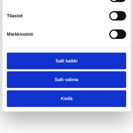
⟶ Lue juttu
Tilastot
Markkinointi
Salli kaikki
Salli valinta
Kiellä