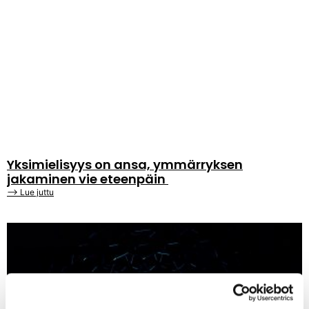
Yksimielisyys on ansa, ymmärryksen
jakaminen vie eteenpäin
⟶ Lue juttu