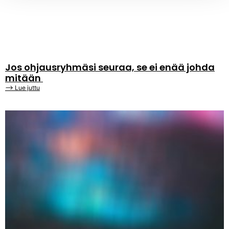
Jos ohjausryhmäsi seuraa, se ei enää johda
mitään
⟶ Lue juttu