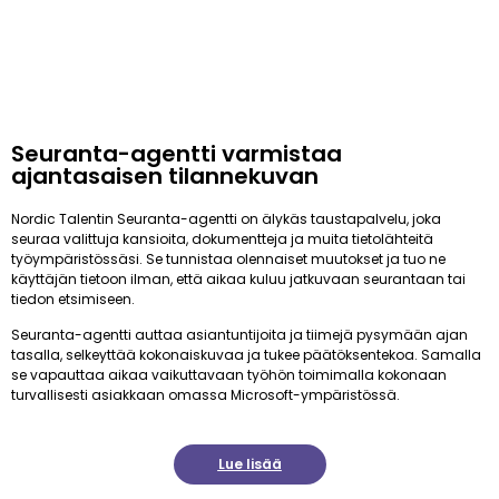
Seuranta-agentti varmistaa
ajantasaisen tilannekuvan
Nordic Talentin Seuranta-agentti on älykäs taustapalvelu, joka
seuraa valittuja kansioita, dokumentteja ja muita tietolähteitä
työympäristössäsi. Se tunnistaa olennaiset muutokset ja tuo ne
käyttäjän tietoon ilman, että aikaa kuluu jatkuvaan seurantaan tai
tiedon etsimiseen.
Seuranta-agentti auttaa asiantuntijoita ja tiimejä pysymään ajan
tasalla, selkeyttää kokonaiskuvaa ja tukee päätöksentekoa. Samalla
se vapauttaa aikaa vaikuttavaan työhön toimimalla kokonaan
turvallisesti asiakkaan omassa Microsoft-ympäristössä.
Lue lisää