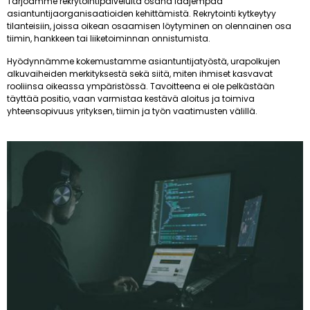
Tarjoamme rekrytointipalveluita osana laajempaa
asiantuntijaorganisaatioiden kehittämistä. Rekrytointi kytkeytyy
tilanteisiin, joissa oikean osaamisen löytyminen on olennainen osa
tiimin, hankkeen tai liiketoiminnan onnistumista.
Hyödynnämme kokemustamme asiantuntijatyöstä, urapolkujen
alkuvaiheiden merkityksestä sekä siitä, miten ihmiset kasvavat
rooliinsa oikeassa ympäristössä. Tavoitteena ei ole pelkästään
täyttää positio, vaan varmistaa kestävä aloitus ja toimiva
yhteensopivuus yrityksen, tiimin ja työn vaatimusten välillä.