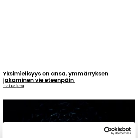
Yksimielisyys on ansa, ymmärryksen
jakaminen vie eteenpäin
⟶ Lue juttu