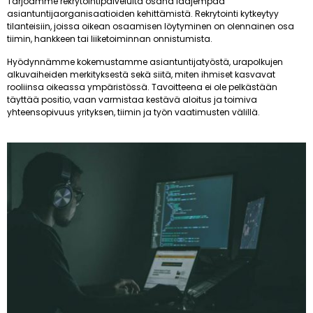
Tarjoamme rekrytointipalveluita osana laajempaa
asiantuntijaorganisaatioiden kehittämistä. Rekrytointi kytkeytyy
tilanteisiin, joissa oikean osaamisen löytyminen on olennainen osa
tiimin, hankkeen tai liiketoiminnan onnistumista.
Hyödynnämme kokemustamme asiantuntijatyöstä, urapolkujen
alkuvaiheiden merkityksestä sekä siitä, miten ihmiset kasvavat
rooliinsa oikeassa ympäristössä. Tavoitteena ei ole pelkästään
täyttää positio, vaan varmistaa kestävä aloitus ja toimiva
yhteensopivuus yrityksen, tiimin ja työn vaatimusten välillä.