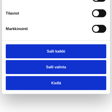
⟶ Lue juttu
Tilastot
Markkinointi
Salli kaikki
Salli valinta
Kiellä