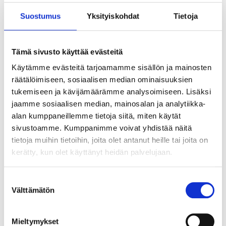
Suostumus
Yksityiskohdat
Tietoja
Tämä sivusto käyttää evästeitä
Käytämme evästeitä tarjoamamme sisällön ja mainosten
räätälöimiseen, sosiaalisen median ominaisuuksien
tukemiseen ja kävijämäärämme analysoimiseen. Lisäksi
jaamme sosiaalisen median, mainosalan ja analytiikka-
alan kumppaneillemme tietoja siitä, miten käytät
sivustoamme. Kumppanimme voivat yhdistää näitä
tietoja muihin tietoihin, joita olet antanut heille tai joita on
kerätty, kun olet käyttänyt heidän palvelujaan.
Suostumuksen
Välttämätön
valinta
Tekoälyn seuraava askel ei ole älykkäin
agentti vaan paras orkestrointi
Mieltymykset