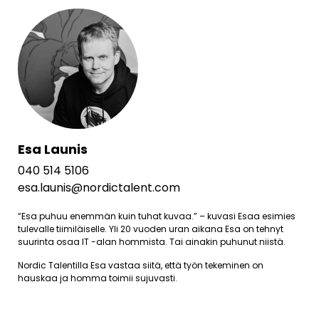
Esa Launis
040 514 5106
esa.launis@nordictalent.com
“Esa puhuu enemmän kuin tuhat kuvaa.” – kuvasi Esaa esimies
tulevalle tiimiläiselle. Yli 20 vuoden uran aikana Esa on tehnyt
suurinta osaa IT -alan hommista. Tai ainakin puhunut niistä.
Nordic Talentilla Esa vastaa siitä, että työn tekeminen on
hauskaa ja homma toimii sujuvasti.