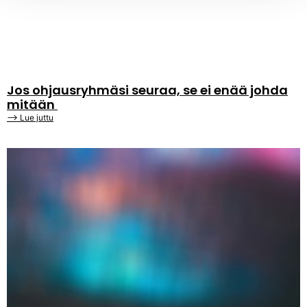
Jos ohjausryhmäsi seuraa, se ei enää johda
mitään
⟶ Lue juttu