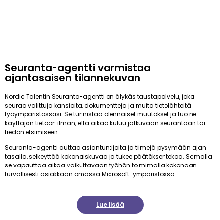
Seuranta-agentti varmistaa
ajantasaisen tilannekuvan
Nordic Talentin Seuranta-agentti on älykäs taustapalvelu, joka
seuraa valittuja kansioita, dokumentteja ja muita tietolähteitä
työympäristössäsi. Se tunnistaa olennaiset muutokset ja tuo ne
käyttäjän tietoon ilman, että aikaa kuluu jatkuvaan seurantaan tai
tiedon etsimiseen.
Seuranta-agentti auttaa asiantuntijoita ja tiimejä pysymään ajan
tasalla, selkeyttää kokonaiskuvaa ja tukee päätöksentekoa. Samalla
se vapauttaa aikaa vaikuttavaan työhön toimimalla kokonaan
turvallisesti asiakkaan omassa Microsoft-ympäristössä.
Lue lisää