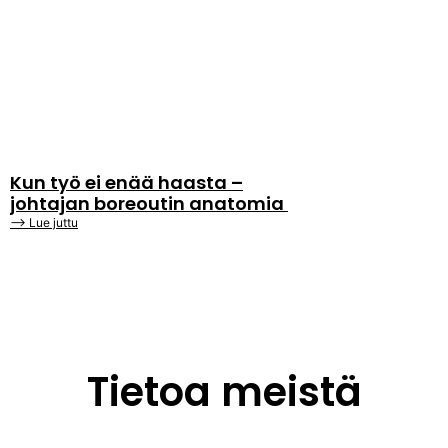
Kun työ ei enää haasta –
johtajan boreoutin anatomia
⟶ Lue juttu
Tietoa meistä