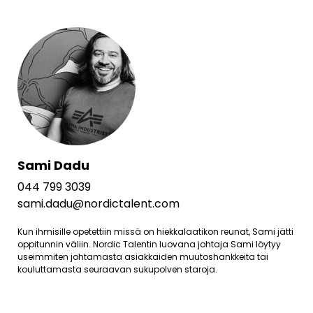
Sami Dadu
044 799 3039
sami.dadu@nordictalent.com
Kun ihmisille opetettiin missä on hiekkalaatikon reunat, Sami jätti
oppitunnin väliin. Nordic Talentin luovana johtaja Sami löytyy
useimmiten johtamasta asiakkaiden muutoshankkeita tai
kouluttamasta seuraavan sukupolven staroja.