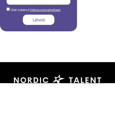
Olen lukenut
tietosuojaselosteen
Lähetä
044 799 3039
sami.dadu@nordictalent.com
Kauppakatu 39