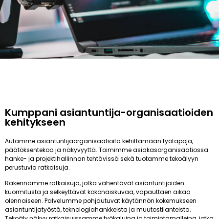
Kumppani asiantuntija-organisaatioiden
kehitykseen
Autamme asiantuntijaorganisaatioita kehittämään työtapoja,
päätöksentekoa ja näkyvyyttä. Toimimme asiakasorganisaatiossa
hanke- ja projektihallinnan tehtävissä sekä tuotamme tekoälyyn
perustuvia ratkaisuja.
Rakennamme ratkaisuja, jotka vähentävät asiantuntijoiden
kuormitusta ja selkeyttävät kokonaiskuvaa, vapauttaen aikaa
olennaiseen. Palvelumme pohjautuvat käytännön kokemukseen
asiantuntijatyöstä, teknologiahankkeista ja muutostilanteista.
Tekoäly näkyy ratkaisuissamme työkaluina ja toimintamalleina, jotka