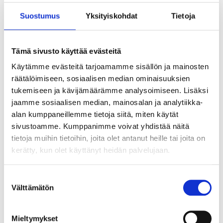
Suostumus
Yksityiskohdat
Tietoja
Tämä sivusto käyttää evästeitä
Käytämme evästeitä tarjoamamme sisällön ja mainosten
räätälöimiseen, sosiaalisen median ominaisuuksien
tukemiseen ja kävijämäärämme analysoimiseen. Lisäksi
jaamme sosiaalisen median, mainosalan ja analytiikka-
alan kumppaneillemme tietoja siitä, miten käytät
sivustoamme. Kumppanimme voivat yhdistää näitä
tietoja muihin tietoihin, joita olet antanut heille tai joita on
kerätty, kun olet käyttänyt heidän palvelujaan.
Suostumuksen
Välttämätön
valinta
Tekoälyn seuraava askel ei ole älykkäin
agentti vaan paras orkestrointi
Mieltymykset