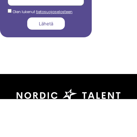
Olen lukenut
tietosuojaselosteen
Lähetä
044 799 3039
sami.dadu@nordictalent.com
Kauppakatu 39