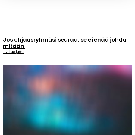
Jos ohjausryhmäsi seuraa, se ei enää johda
mitään
⟶ Lue juttu