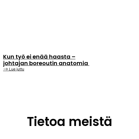
Kun työ ei enää haasta –
johtajan boreoutin anatomia
⟶ Lue juttu
Tietoa meistä