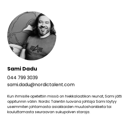
Sami Dadu
044 799 3039
sami.dadu@nordictalent.com
Kun ihmisille opetettiin missä on hiekkalaatikon reunat, Sami jätti
oppitunnin väliin. Nordic Talentin luovana johtaja Sami löytyy
useimmiten johtamasta asiakkaiden muutoshankkeita tai
kouluttamasta seuraavan sukupolven staroja.