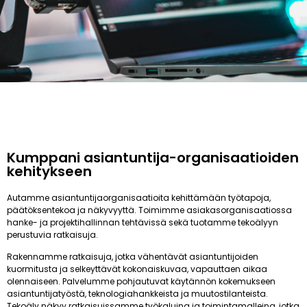
Kumppani asiantuntija-organisaatioiden
kehitykseen
Autamme asiantuntijaorganisaatioita kehittämään työtapoja,
päätöksentekoa ja näkyvyyttä. Toimimme asiakasorganisaatiossa
hanke- ja projektihallinnan tehtävissä sekä tuotamme tekoälyyn
perustuvia ratkaisuja.
Rakennamme ratkaisuja, jotka vähentävät asiantuntijoiden
kuormitusta ja selkeyttävät kokonaiskuvaa, vapauttaen aikaa
olennaiseen. Palvelumme pohjautuvat käytännön kokemukseen
asiantuntijatyöstä, teknologiahankkeista ja muutostilanteista.
Tekoäly näkyy ratkaisuissamme työkaluina ja toimintamalleina, jotka