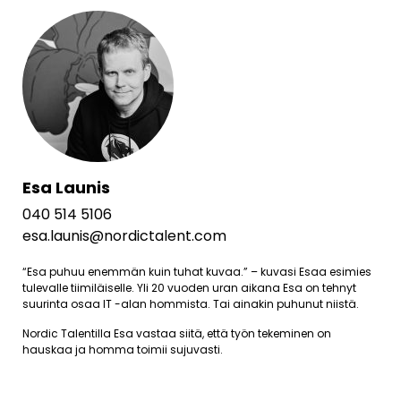
Esa Launis
040 514 5106
esa.launis@nordictalent.com
“Esa puhuu enemmän kuin tuhat kuvaa.” – kuvasi Esaa esimies
tulevalle tiimiläiselle. Yli 20 vuoden uran aikana Esa on tehnyt
suurinta osaa IT -alan hommista. Tai ainakin puhunut niistä.
Nordic Talentilla Esa vastaa siitä, että työn tekeminen on
hauskaa ja homma toimii sujuvasti.