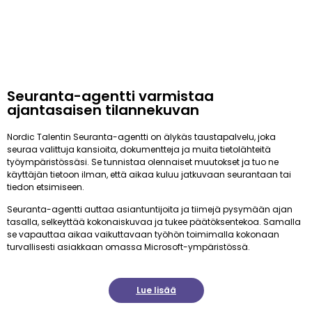
Seuranta-agentti varmistaa
ajantasaisen tilannekuvan
Nordic Talentin Seuranta-agentti on älykäs taustapalvelu, joka
seuraa valittuja kansioita, dokumentteja ja muita tietolähteitä
työympäristössäsi. Se tunnistaa olennaiset muutokset ja tuo ne
käyttäjän tietoon ilman, että aikaa kuluu jatkuvaan seurantaan tai
tiedon etsimiseen.
Seuranta-agentti auttaa asiantuntijoita ja tiimejä pysymään ajan
tasalla, selkeyttää kokonaiskuvaa ja tukee päätöksentekoa. Samalla
se vapauttaa aikaa vaikuttavaan työhön toimimalla kokonaan
turvallisesti asiakkaan omassa Microsoft-ympäristössä.
Lue lisää