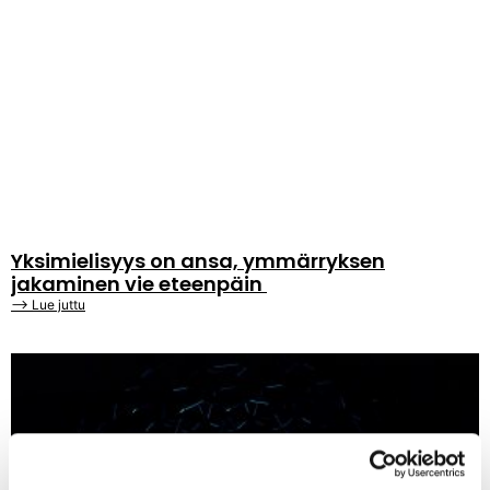
Yksimielisyys on ansa, ymmärryksen
jakaminen vie eteenpäin
⟶ Lue juttu