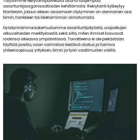
Tarjoamme rekrytointipalveluita osana laajempaa
asiantuntijaorganisaatioiden kehittämistä. Rekrytointi kytkeytyy
tilanteisiin, joissa oikean osaamisen löytyminen on olennainen osa
tiimin, hankkeen tai liiketoiminnan onnistumista.
Hyödynnämme kokemustamme asiantuntijatyöstä, urapolkujen
alkuvaiheiden merkityksestä sekä siitä, miten ihmiset kasvavat
rooliinsa oikeassa ympäristössä. Tavoitteena ei ole pelkästään
täyttää positio, vaan varmistaa kestävä aloitus ja toimiva
yhteensopivuus yrityksen, tiimin ja työn vaatimusten välillä.