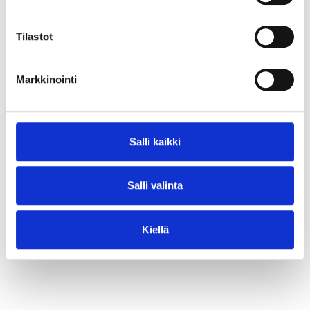
⟶ Lue juttu
Tilastot
Markkinointi
Salli kaikki
Salli valinta
Kiellä