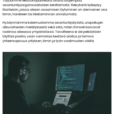
Tarjoamme rekrytointipalveluita osana laajempaa
asiantuntijaorganisaatioiden kehittämistä. Rekrytointi kytkeytyy
tilanteisiin, joissa oikean osaamisen löytyminen on olennainen osa
tiimin, hankkeen tai liiketoiminnan onnistumista.
Hyödynnämme kokemustamme asiantuntijatyöstä, urapolkujen
alkuvaiheiden merkityksestä sekä siitä, miten ihmiset kasvavat
rooliinsa oikeassa ympäristössä. Tavoitteena ei ole pelkästään
täyttää positio, vaan varmistaa kestävä aloitus ja toimiva
yhteensopivuus yrityksen, tiimin ja työn vaatimusten välillä.