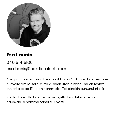
Esa Launis
040 514 5106
esa.launis@nordictalent.com
“Esa puhuu enemmän kuin tuhat kuvaa.” – kuvasi Esaa esimies
tulevalle tiimiläiselle. Yli 20 vuoden uran aikana Esa on tehnyt
suurinta osaa IT -alan hommista. Tai ainakin puhunut niistä.
Nordic Talentilla Esa vastaa siitä, että työn tekeminen on
hauskaa ja homma toimii sujuvasti.