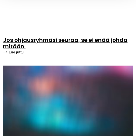
Jos ohjausryhmäsi seuraa, se ei enää johda
mitään
⟶ Lue juttu