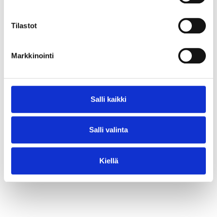
⟶ Lue juttu
Tilastot
Markkinointi
Salli kaikki
Salli valinta
Kiellä