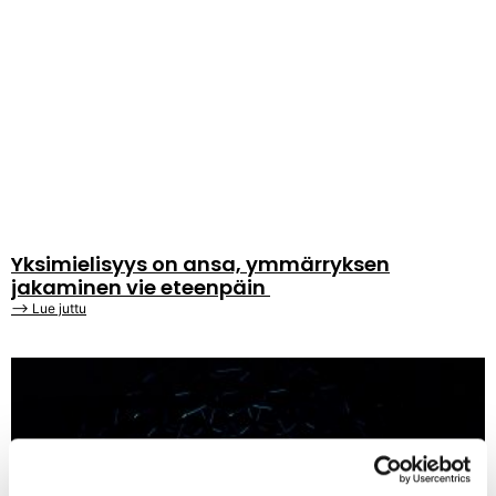
Yksimielisyys on ansa, ymmärryksen
jakaminen vie eteenpäin
⟶ Lue juttu