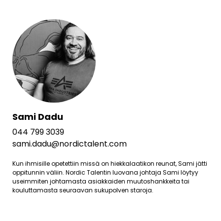
Sami Dadu
044 799 3039
sami.dadu@nordictalent.com
Kun ihmisille opetettiin missä on hiekkalaatikon reunat, Sami jätti
oppitunnin väliin. Nordic Talentin luovana johtaja Sami löytyy
useimmiten johtamasta asiakkaiden muutoshankkeita tai
kouluttamasta seuraavan sukupolven staroja.