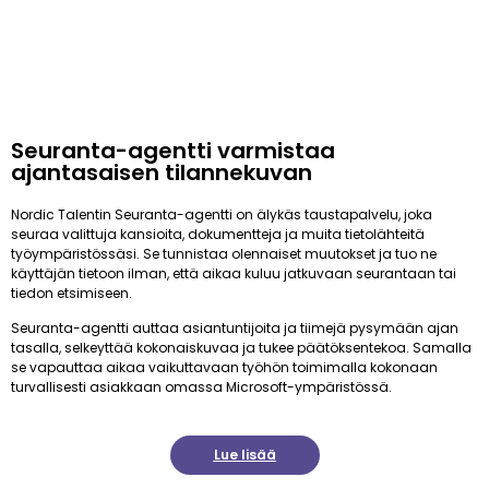
Seuranta-agentti varmistaa
ajantasaisen tilannekuvan
Nordic Talentin Seuranta-agentti on älykäs taustapalvelu, joka
seuraa valittuja kansioita, dokumentteja ja muita tietolähteitä
työympäristössäsi. Se tunnistaa olennaiset muutokset ja tuo ne
käyttäjän tietoon ilman, että aikaa kuluu jatkuvaan seurantaan tai
tiedon etsimiseen.
Seuranta-agentti auttaa asiantuntijoita ja tiimejä pysymään ajan
tasalla, selkeyttää kokonaiskuvaa ja tukee päätöksentekoa. Samalla
se vapauttaa aikaa vaikuttavaan työhön toimimalla kokonaan
turvallisesti asiakkaan omassa Microsoft-ympäristössä.
Lue lisää