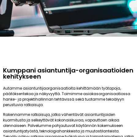
Kumppani asiantuntija-organisaatioiden
kehitykseen
Autamme asiantuntijaorganisaatioita kehittämään työtapoja,
päätöksentekoa ja näkyvyyttä. Toimimme asiakasorganisaatiossa
hanke- ja projektihallinnan tehtävissä sekä tuotamme tekoälyyn
perustuvia ratkaisuja.
Rakennamme ratkaisuja, jotka vähentävät asiantuntijoiden
kuormitusta ja selkeyttävät kokonaiskuvaa, vapauttaen aikaa
olennaiseen. Palvelumme pohjautuvat käytännön kokemukseen
asiantuntijatyöstä, teknologiahankkeista ja muutostilanteista.
Tekoäly näkyy ratkaisuissamme työkaluina ja toimintamalleina, jotka