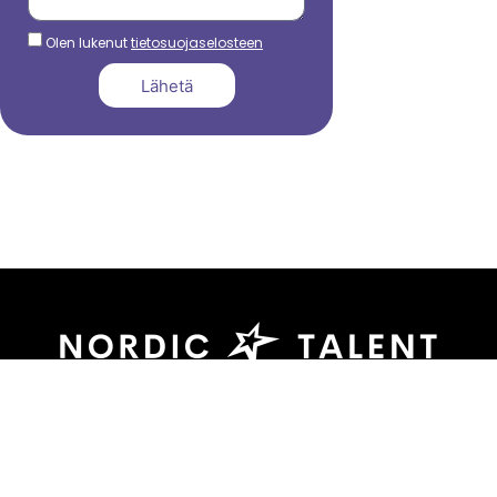
Olen lukenut
tietosuojaselosteen
Lähetä
044 799 3039
sami.dadu@nordictalent.com
Kauppakatu 39