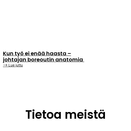
Kun työ ei enää haasta –
johtajan boreoutin anatomia
⟶ Lue juttu
Tietoa meistä