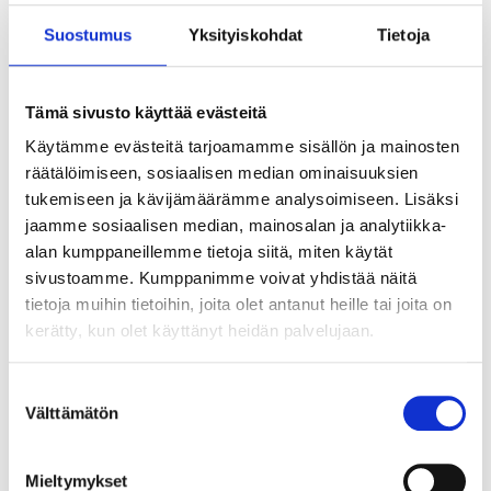
Suostumus
Yksityiskohdat
Tietoja
Tämä sivusto käyttää evästeitä
Käytämme evästeitä tarjoamamme sisällön ja mainosten
räätälöimiseen, sosiaalisen median ominaisuuksien
tukemiseen ja kävijämäärämme analysoimiseen. Lisäksi
jaamme sosiaalisen median, mainosalan ja analytiikka-
alan kumppaneillemme tietoja siitä, miten käytät
sivustoamme. Kumppanimme voivat yhdistää näitä
tietoja muihin tietoihin, joita olet antanut heille tai joita on
kerätty, kun olet käyttänyt heidän palvelujaan.
Suostumuksen
Välttämätön
valinta
Tekoälyn seuraava askel ei ole älykkäin
agentti vaan paras orkestrointi
Mieltymykset