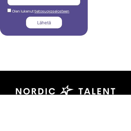
Olen lukenut
tietosuojaselosteen
Lähetä
044 799 3039
sami.dadu@nordictalent.com
Kauppakatu 39