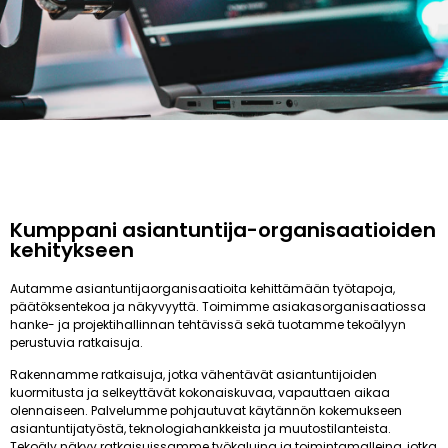
Kumppani asiantuntija-organisaatioiden
kehitykseen
Autamme asiantuntijaorganisaatioita kehittämään työtapoja,
päätöksentekoa ja näkyvyyttä. Toimimme asiakasorganisaatiossa
hanke- ja projektihallinnan tehtävissä sekä tuotamme tekoälyyn
perustuvia ratkaisuja.
Rakennamme ratkaisuja, jotka vähentävät asiantuntijoiden
kuormitusta ja selkeyttävät kokonaiskuvaa, vapauttaen aikaa
olennaiseen. Palvelumme pohjautuvat käytännön kokemukseen
asiantuntijatyöstä, teknologiahankkeista ja muutostilanteista.
Tekoäly näkyy ratkaisuissamme työkaluina ja toimintamalleina, jotka