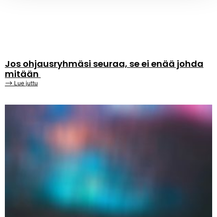
Jos ohjausryhmäsi seuraa, se ei enää johda
mitään
⟶ Lue juttu