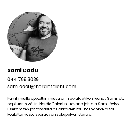
Sami Dadu
044 799 3039
sami.dadu@nordictalent.com
Kun ihmisille opetettiin missä on hiekkalaatikon reunat, Sami jätti
oppitunnin väliin. Nordic Talentin luovana johtaja Sami löytyy
useimmiten johtamasta asiakkaiden muutoshankkeita tai
kouluttamasta seuraavan sukupolven staroja.