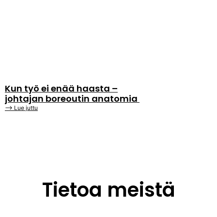
Kun työ ei enää haasta –
johtajan boreoutin anatomia
⟶ Lue juttu
Tietoa meistä