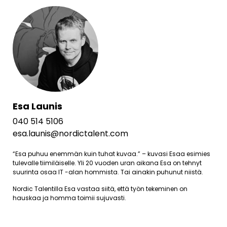
Esa Launis
040 514 5106
esa.launis@nordictalent.com
“Esa puhuu enemmän kuin tuhat kuvaa.” – kuvasi Esaa esimies
tulevalle tiimiläiselle. Yli 20 vuoden uran aikana Esa on tehnyt
suurinta osaa IT -alan hommista. Tai ainakin puhunut niistä.
Nordic Talentilla Esa vastaa siitä, että työn tekeminen on
hauskaa ja homma toimii sujuvasti.