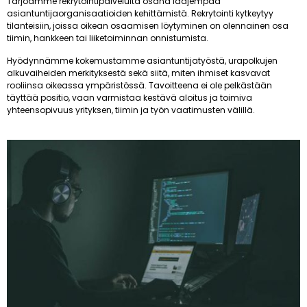
Tarjoamme rekrytointipalveluita osana laajempaa
asiantuntijaorganisaatioiden kehittämistä. Rekrytointi kytkeytyy
tilanteisiin, joissa oikean osaamisen löytyminen on olennainen osa
tiimin, hankkeen tai liiketoiminnan onnistumista.
Hyödynnämme kokemustamme asiantuntijatyöstä, urapolkujen
alkuvaiheiden merkityksestä sekä siitä, miten ihmiset kasvavat
rooliinsa oikeassa ympäristössä. Tavoitteena ei ole pelkästään
täyttää positio, vaan varmistaa kestävä aloitus ja toimiva
yhteensopivuus yrityksen, tiimin ja työn vaatimusten välillä.