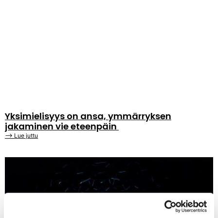
Yksimielisyys on ansa, ymmärryksen
jakaminen vie eteenpäin
⟶ Lue juttu