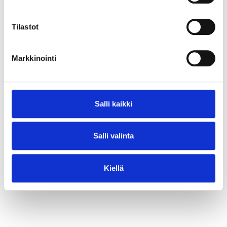
⟶ Lue juttu
Tilastot
Markkinointi
Salli kaikki
Salli valinta
Kiellä