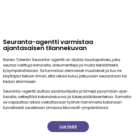
Seuranta-agentti varmistaa
ajantasaisen tilannekuvan
Nordic Talentin Seuranta-agentti on älykäs taustapalvelu, joka
seuraa valittuja kansioita, dokumentteja ja muita tietolähteitä
työympäristössäsi. Se tunnistaa olennaiset muutokset ja tuo ne
käyttäjän tietoon ilman, että aikaa kuluu jatkuvaan seurantaan tai
tiedon etsimiseen.
Seuranta-agentti auttaa asiantuntijoita ja tiimejä pysymään ajan
tasalla, selkeyttää kokonaiskuvaa ja tukee päätöksentekoa. Samalla
se vapauttaa aikaa vaikuttavaan työhön toimimalla kokonaan
turvallisesti asiakkaan omassa Microsoft-ympäristössä.
Lue lisää