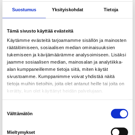
Suostumus
Yksityiskohdat
Tietoja
Tämä sivusto käyttää evästeitä
Käytämme evästeitä tarjoamamme sisällön ja mainosten
räätälöimiseen, sosiaalisen median ominaisuuksien
tukemiseen ja kävijämäärämme analysoimiseen. Lisäksi
jaamme sosiaalisen median, mainosalan ja analytiikka-
alan kumppaneillemme tietoja siitä, miten käytät
sivustoamme. Kumppanimme voivat yhdistää näitä
tietoja muihin tietoihin, joita olet antanut heille tai joita on
kerätty, kun olet käyttänyt heidän palvelujaan.
Suostumuksen
Välttämätön
valinta
Tekoälyn seuraava askel ei ole älykkäin
agentti vaan paras orkestrointi
Mieltymykset