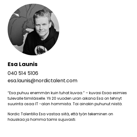
Esa Launis
040 514 5106
esa.launis@nordictalent.com
“Esa puhuu enemmän kuin tuhat kuvaa.” – kuvasi Esaa esimies
tulevalle tiimiläiselle. Yli 20 vuoden uran aikana Esa on tehnyt
suurinta osaa IT -alan hommista. Tai ainakin puhunut niistä.
Nordic Talentilla Esa vastaa siitä, että työn tekeminen on
hauskaa ja homma toimii sujuvasti.