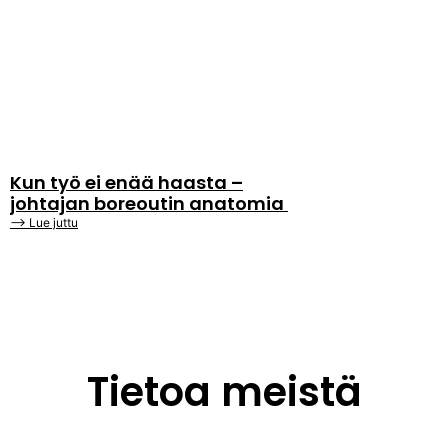
Kun työ ei enää haasta –
johtajan boreoutin anatomia
⟶ Lue juttu
Tietoa meistä