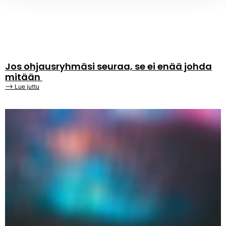
Jos ohjausryhmäsi seuraa, se ei enää johda
mitään
⟶ Lue juttu