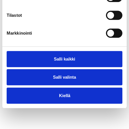
⟶ Lue juttu
Tilastot
Markkinointi
Salli kaikki
Salli valinta
Kiellä