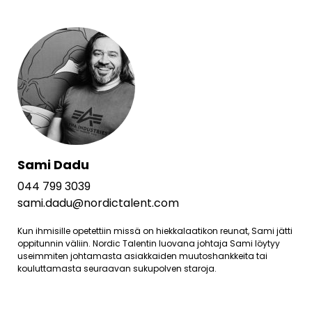
Sami Dadu
044 799 3039
sami.dadu@nordictalent.com
Kun ihmisille opetettiin missä on hiekkalaatikon reunat, Sami jätti
oppitunnin väliin. Nordic Talentin luovana johtaja Sami löytyy
useimmiten johtamasta asiakkaiden muutoshankkeita tai
kouluttamasta seuraavan sukupolven staroja.