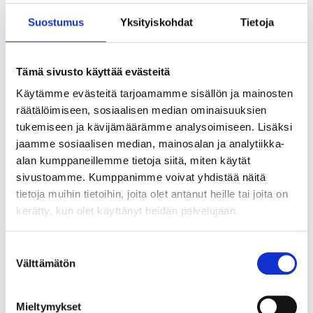
Suostumus
Yksityiskohdat
Tietoja
Tämä sivusto käyttää evästeitä
Käytämme evästeitä tarjoamamme sisällön ja mainosten
räätälöimiseen, sosiaalisen median ominaisuuksien
tukemiseen ja kävijämäärämme analysoimiseen. Lisäksi
jaamme sosiaalisen median, mainosalan ja analytiikka-
alan kumppaneillemme tietoja siitä, miten käytät
sivustoamme. Kumppanimme voivat yhdistää näitä
tietoja muihin tietoihin, joita olet antanut heille tai joita on
kerätty, kun olet käyttänyt heidän palvelujaan.
Suostumuksen
Välttämätön
valinta
Tekoälyn seuraava askel ei ole älykkäin
agentti vaan paras orkestrointi
Mieltymykset