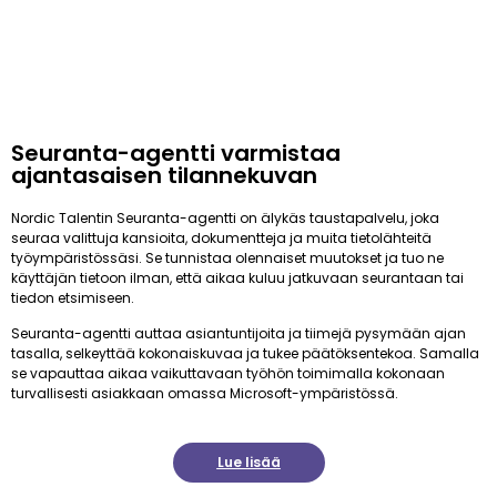
Seuranta-agentti varmistaa
ajantasaisen tilannekuvan
Nordic Talentin Seuranta-agentti on älykäs taustapalvelu, joka
seuraa valittuja kansioita, dokumentteja ja muita tietolähteitä
työympäristössäsi. Se tunnistaa olennaiset muutokset ja tuo ne
käyttäjän tietoon ilman, että aikaa kuluu jatkuvaan seurantaan tai
tiedon etsimiseen.
Seuranta-agentti auttaa asiantuntijoita ja tiimejä pysymään ajan
tasalla, selkeyttää kokonaiskuvaa ja tukee päätöksentekoa. Samalla
se vapauttaa aikaa vaikuttavaan työhön toimimalla kokonaan
turvallisesti asiakkaan omassa Microsoft-ympäristössä.
Lue lisää