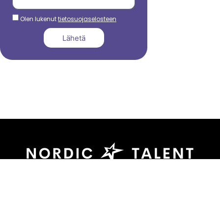
Olen lukenut
tietosuojaselosteen
Lähetä
044 799 3039
sami.dadu@nordictalent.com
Kauppakatu 39