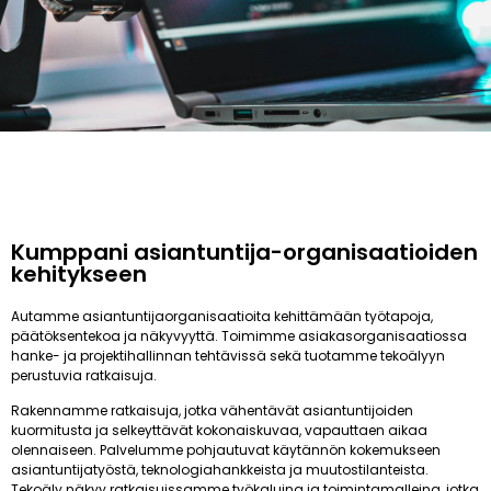
Kumppani asiantuntija-organisaatioiden
kehitykseen
Autamme asiantuntijaorganisaatioita kehittämään työtapoja,
päätöksentekoa ja näkyvyyttä. Toimimme asiakasorganisaatiossa
hanke- ja projektihallinnan tehtävissä sekä tuotamme tekoälyyn
perustuvia ratkaisuja.
Rakennamme ratkaisuja, jotka vähentävät asiantuntijoiden
kuormitusta ja selkeyttävät kokonaiskuvaa, vapauttaen aikaa
olennaiseen. Palvelumme pohjautuvat käytännön kokemukseen
asiantuntijatyöstä, teknologiahankkeista ja muutostilanteista.
Tekoäly näkyy ratkaisuissamme työkaluina ja toimintamalleina, jotka