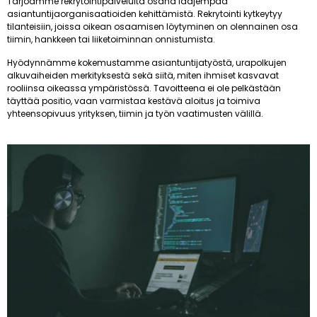
Tarjoamme rekrytointipalveluita osana laajempaa
asiantuntijaorganisaatioiden kehittämistä. Rekrytointi kytkeytyy
tilanteisiin, joissa oikean osaamisen löytyminen on olennainen osa
tiimin, hankkeen tai liiketoiminnan onnistumista.
Hyödynnämme kokemustamme asiantuntijatyöstä, urapolkujen
alkuvaiheiden merkityksestä sekä siitä, miten ihmiset kasvavat
rooliinsa oikeassa ympäristössä. Tavoitteena ei ole pelkästään
täyttää positio, vaan varmistaa kestävä aloitus ja toimiva
yhteensopivuus yrityksen, tiimin ja työn vaatimusten välillä.