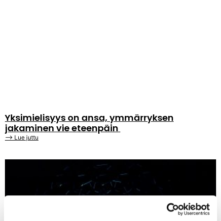
Yksimielisyys on ansa, ymmärryksen
jakaminen vie eteenpäin
⟶ Lue juttu