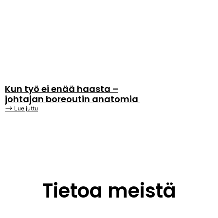
Kun työ ei enää haasta –
johtajan boreoutin anatomia
⟶ Lue juttu
Tietoa meistä