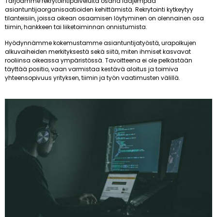
Tarjoamme rekrytointipalveluita osana laajempaa
asiantuntijaorganisaatioiden kehittämistä. Rekrytointi kytkeytyy
tilanteisiin, joissa oikean osaamisen löytyminen on olennainen osa
tiimin, hankkeen tai liiketoiminnan onnistumista.
Hyödynnämme kokemustamme asiantuntijatyöstä, urapolkujen
alkuvaiheiden merkityksestä sekä siitä, miten ihmiset kasvavat
rooliinsa oikeassa ympäristössä. Tavoitteena ei ole pelkästään
täyttää positio, vaan varmistaa kestävä aloitus ja toimiva
yhteensopivuus yrityksen, tiimin ja työn vaatimusten välillä.