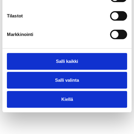
⟶ Lue juttu
Tilastot
Markkinointi
Salli kaikki
Salli valinta
Kiellä