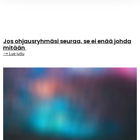
Jos ohjausryhmäsi seuraa, se ei enää johda
mitään
⟶ Lue juttu