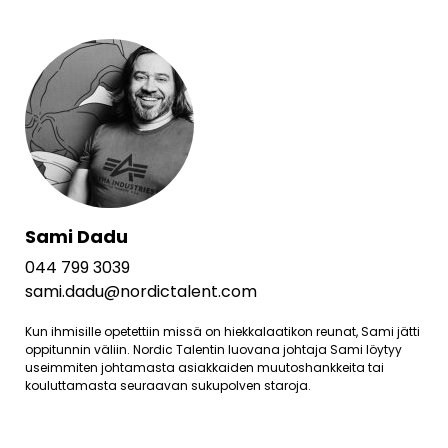
Sami Dadu
044 799 3039
sami.dadu@nordictalent.com
Kun ihmisille opetettiin missä on hiekkalaatikon reunat, Sami jätti
oppitunnin väliin. Nordic Talentin luovana johtaja Sami löytyy
useimmiten johtamasta asiakkaiden muutoshankkeita tai
kouluttamasta seuraavan sukupolven staroja.