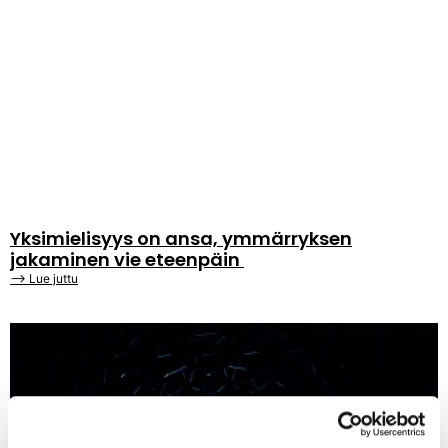
Yksimielisyys on ansa, ymmärryksen
jakaminen vie eteenpäin
⟶ Lue juttu