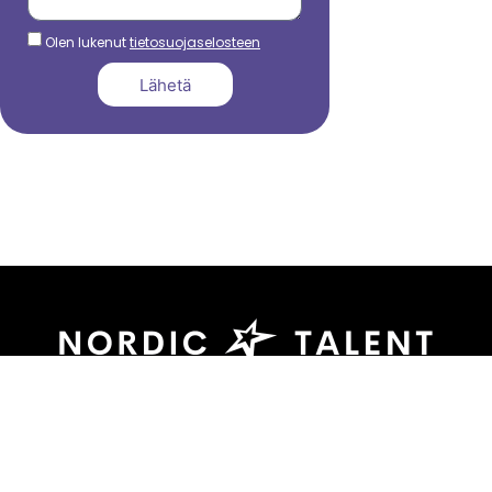
Olen lukenut
tietosuojaselosteen
Lähetä
044 799 3039
sami.dadu@nordictalent.com
Kauppakatu 39