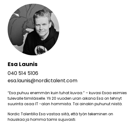
Esa Launis
040 514 5106
esa.launis@nordictalent.com
“Esa puhuu enemmän kuin tuhat kuvaa.” – kuvasi Esaa esimies
tulevalle tiimiläiselle. Yli 20 vuoden uran aikana Esa on tehnyt
suurinta osaa IT -alan hommista. Tai ainakin puhunut niistä.
Nordic Talentilla Esa vastaa siitä, että työn tekeminen on
hauskaa ja homma toimii sujuvasti.