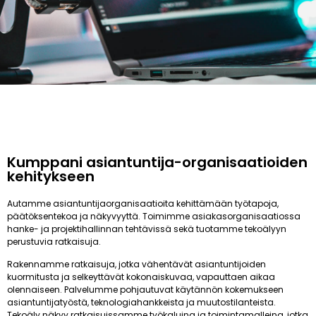
Kumppani asiantuntija-organisaatioiden
kehitykseen
Autamme asiantuntijaorganisaatioita kehittämään työtapoja,
päätöksentekoa ja näkyvyyttä. Toimimme asiakasorganisaatiossa
hanke- ja projektihallinnan tehtävissä sekä tuotamme tekoälyyn
perustuvia ratkaisuja.
Rakennamme ratkaisuja, jotka vähentävät asiantuntijoiden
kuormitusta ja selkeyttävät kokonaiskuvaa, vapauttaen aikaa
olennaiseen. Palvelumme pohjautuvat käytännön kokemukseen
asiantuntijatyöstä, teknologiahankkeista ja muutostilanteista.
Tekoäly näkyy ratkaisuissamme työkaluina ja toimintamalleina, jotka