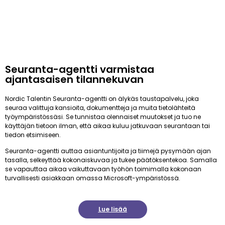
Seuranta-agentti varmistaa
ajantasaisen tilannekuvan
Nordic Talentin Seuranta-agentti on älykäs taustapalvelu, joka
seuraa valittuja kansioita, dokumentteja ja muita tietolähteitä
työympäristössäsi. Se tunnistaa olennaiset muutokset ja tuo ne
käyttäjän tietoon ilman, että aikaa kuluu jatkuvaan seurantaan tai
tiedon etsimiseen.
Seuranta-agentti auttaa asiantuntijoita ja tiimejä pysymään ajan
tasalla, selkeyttää kokonaiskuvaa ja tukee päätöksentekoa. Samalla
se vapauttaa aikaa vaikuttavaan työhön toimimalla kokonaan
turvallisesti asiakkaan omassa Microsoft-ympäristössä.
Lue lisää