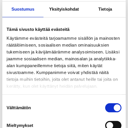
Suostumus
Yksityiskohdat
Tietoja
Tämä sivusto käyttää evästeitä
Käytämme evästeitä tarjoamamme sisällön ja mainosten
räätälöimiseen, sosiaalisen median ominaisuuksien
tukemiseen ja kävijämäärämme analysoimiseen. Lisäksi
jaamme sosiaalisen median, mainosalan ja analytiikka-
alan kumppaneillemme tietoja siitä, miten käytät
sivustoamme. Kumppanimme voivat yhdistää näitä
tietoja muihin tietoihin, joita olet antanut heille tai joita on
kerätty, kun olet käyttänyt heidän palvelujaan.
Suostumuksen
Välttämätön
valinta
Tekoälyn seuraava askel ei ole älykkäin
agentti vaan paras orkestrointi
Mieltymykset