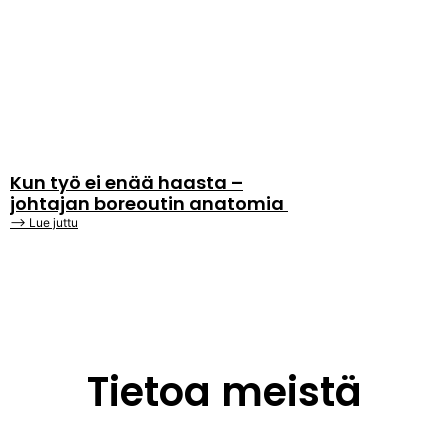
Kun työ ei enää haasta –
johtajan boreoutin anatomia
⟶ Lue juttu
Tietoa meistä