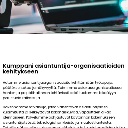
Kumppani asiantuntija-organisaatioiden
kehitykseen
Autamme asiantuntijaorganisaatioita kehittämään työtapoja,
päätöksentekoa ja näkyvyyttä. Toimimme asiakasorganisaatiossa
hanke- ja projektihallinnan tehtävissä sekä tuotamme tekoälyyn
perustuvia ratkaisuja.
Rakennamme ratkaisuja, jotka vähentävät asiantuntijoiden
kuormitusta ja selkeyttävät kokonaiskuvaa, vapauttaen aikaa
olennaiseen. Palvelumme pohjautuvat käytännön kokemukseen
asiantuntijatyöstä, teknologiahankkeista ja muutostilanteista.
Tekoäly näkyy ratkaisuissamme työkaluina ja toimintamalleina, jotka