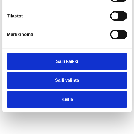
⟶ Lue juttu
Tilastot
Markkinointi
Salli kaikki
Salli valinta
Kiellä