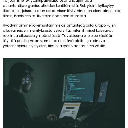
Tarjoamme rekrytointipalveluita osana laajempaa
asiantuntijaorganisaatioiden kehittämistä. Rekrytointi kytkeytyy
tilanteisiin, joissa oikean osaamisen löytyminen on olennainen osa
tiimin, hankkeen tai liiketoiminnan onnistumista.
Hyödynnämme kokemustamme asiantuntijatyöstä, urapolkujen
alkuvaiheiden merkityksestä sekä siitä, miten ihmiset kasvavat
rooliinsa oikeassa ympäristössä. Tavoitteena ei ole pelkästään
täyttää positio, vaan varmistaa kestävä aloitus ja toimiva
yhteensopivuus yrityksen, tiimin ja työn vaatimusten välillä.