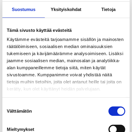
Suostumus
Yksityiskohdat
Tietoja
Tämä sivusto käyttää evästeitä
Käytämme evästeitä tarjoamamme sisällön ja mainosten
räätälöimiseen, sosiaalisen median ominaisuuksien
tukemiseen ja kävijämäärämme analysoimiseen. Lisäksi
jaamme sosiaalisen median, mainosalan ja analytiikka-
alan kumppaneillemme tietoja siitä, miten käytät
sivustoamme. Kumppanimme voivat yhdistää näitä
tietoja muihin tietoihin, joita olet antanut heille tai joita on
kerätty, kun olet käyttänyt heidän palvelujaan.
Suostumuksen
Välttämätön
valinta
Tekoälyn seuraava askel ei ole älykkäin
agentti vaan paras orkestrointi
Mieltymykset