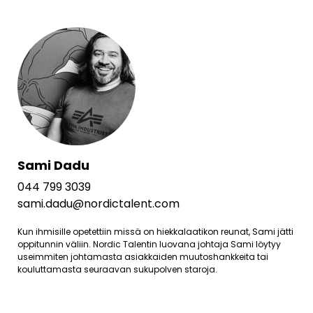
Sami Dadu
044 799 3039
sami.dadu@nordictalent.com
Kun ihmisille opetettiin missä on hiekkalaatikon reunat, Sami jätti
oppitunnin väliin. Nordic Talentin luovana johtaja Sami löytyy
useimmiten johtamasta asiakkaiden muutoshankkeita tai
kouluttamasta seuraavan sukupolven staroja.