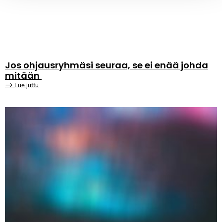
Jos ohjausryhmäsi seuraa, se ei enää johda
mitään
⟶ Lue juttu