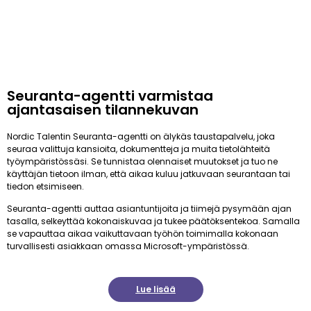
Seuranta-agentti varmistaa
ajantasaisen tilannekuvan
Nordic Talentin Seuranta-agentti on älykäs taustapalvelu, joka
seuraa valittuja kansioita, dokumentteja ja muita tietolähteitä
työympäristössäsi. Se tunnistaa olennaiset muutokset ja tuo ne
käyttäjän tietoon ilman, että aikaa kuluu jatkuvaan seurantaan tai
tiedon etsimiseen.
Seuranta-agentti auttaa asiantuntijoita ja tiimejä pysymään ajan
tasalla, selkeyttää kokonaiskuvaa ja tukee päätöksentekoa. Samalla
se vapauttaa aikaa vaikuttavaan työhön toimimalla kokonaan
turvallisesti asiakkaan omassa Microsoft-ympäristössä.
Lue lisää