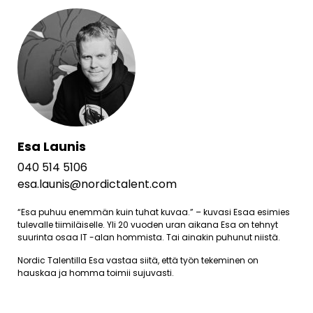
Esa Launis
040 514 5106
esa.launis@nordictalent.com
“Esa puhuu enemmän kuin tuhat kuvaa.” – kuvasi Esaa esimies
tulevalle tiimiläiselle. Yli 20 vuoden uran aikana Esa on tehnyt
suurinta osaa IT -alan hommista. Tai ainakin puhunut niistä.
Nordic Talentilla Esa vastaa siitä, että työn tekeminen on
hauskaa ja homma toimii sujuvasti.