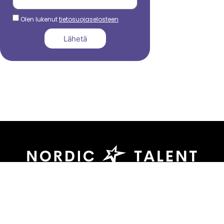
Olen lukenut
tietosuojaselosteen
Lähetä
044 799 3039
sami.dadu@nordictalent.com
Kauppakatu 39