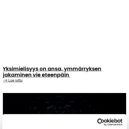
Yksimielisyys on ansa, ymmärryksen
jakaminen vie eteenpäin
⟶ Lue juttu