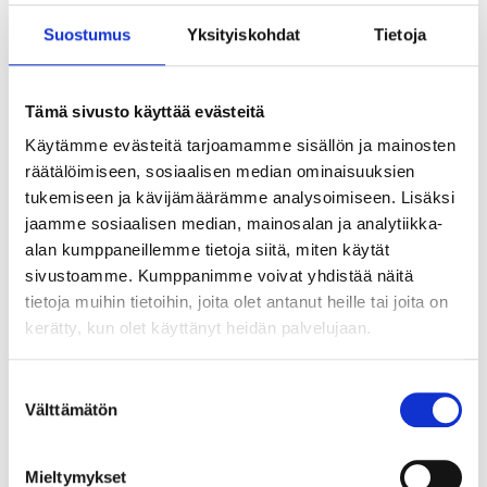
Suostumus
Yksityiskohdat
Tietoja
Tämä sivusto käyttää evästeitä
Käytämme evästeitä tarjoamamme sisällön ja mainosten
räätälöimiseen, sosiaalisen median ominaisuuksien
tukemiseen ja kävijämäärämme analysoimiseen. Lisäksi
jaamme sosiaalisen median, mainosalan ja analytiikka-
alan kumppaneillemme tietoja siitä, miten käytät
sivustoamme. Kumppanimme voivat yhdistää näitä
tietoja muihin tietoihin, joita olet antanut heille tai joita on
kerätty, kun olet käyttänyt heidän palvelujaan.
Suostumuksen
Välttämätön
valinta
Tekoälyn seuraava askel ei ole älykkäin
agentti vaan paras orkestrointi
Mieltymykset