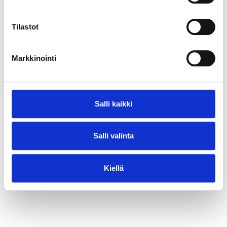
⟶ Lue juttu
Tilastot
Markkinointi
Salli kaikki
Salli valinta
Kiellä