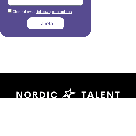
Olen lukenut
tietosuojaselosteen
Lähetä
044 799 3039
sami.dadu@nordictalent.com
Kauppakatu 39