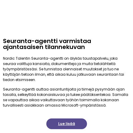
Seuranta-agentti varmistaa
ajantasaisen tilannekuvan
Nordic Talentin Seuranta-agentti on älykäs taustapalvelu, joka
seuraa valittuja kansioita, dokumentteja ja muita tietolähteitä
työympäristössäsi. Se tunnistaa olennaiset muutokset ja tuo ne
käyttäjän tietoon ilman, että aikaa kuluu jatkuvaan seurantaan tai
tiedon etsimiseen.
Seuranta-agentti auttaa asiantuntijoita ja tiimejä pysymään ajan
tasalla, selkeyttää kokonaiskuvaa ja tukee päätöksentekoa. Samalla
se vapauttaa aikaa vaikuttavaan työhön toimimalla kokonaan
turvallisesti asiakkaan omassa Microsoft-ympäristössä.
Lue lisää