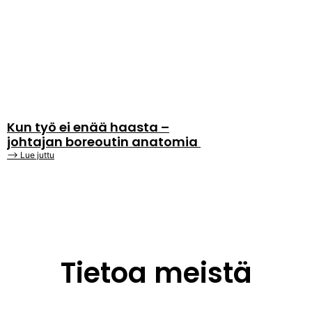
Kun työ ei enää haasta –
johtajan boreoutin anatomia
⟶ Lue juttu
Tietoa meistä