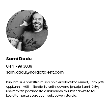
Sami Dadu
044 799 3039
sami.dadu@nordictalent.com
Kun ihmisille opetettiin missä on hiekkalaatikon reunat, Sami jätti
oppitunnin väliin. Nordic Talentin luovana johtaja Sami löytyy
useimmiten johtamasta asiakkaiden muutoshankkeita tai
kouluttamasta seuraavan sukupolven staroja.