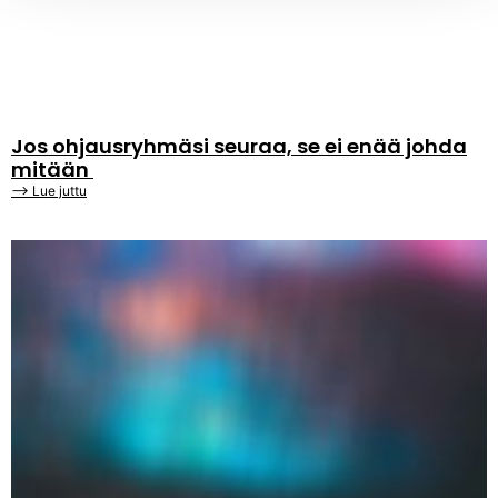
Jos ohjausryhmäsi seuraa, se ei enää johda
mitään
⟶ Lue juttu