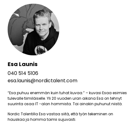
Esa Launis
040 514 5106
esa.launis@nordictalent.com
“Esa puhuu enemmän kuin tuhat kuvaa.” – kuvasi Esaa esimies
tulevalle tiimiläiselle. Yli 20 vuoden uran aikana Esa on tehnyt
suurinta osaa IT -alan hommista. Tai ainakin puhunut niistä.
Nordic Talentilla Esa vastaa siitä, että työn tekeminen on
hauskaa ja homma toimii sujuvasti.