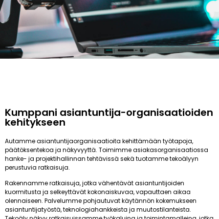
Kumppani asiantuntija-organisaatioiden
kehitykseen
Autamme asiantuntijaorganisaatioita kehittämään työtapoja,
päätöksentekoa ja näkyvyyttä. Toimimme asiakasorganisaatiossa
hanke- ja projektihallinnan tehtävissä sekä tuotamme tekoälyyn
perustuvia ratkaisuja.
Rakennamme ratkaisuja, jotka vähentävät asiantuntijoiden
kuormitusta ja selkeyttävät kokonaiskuvaa, vapauttaen aikaa
olennaiseen. Palvelumme pohjautuvat käytännön kokemukseen
asiantuntijatyöstä, teknologiahankkeista ja muutostilanteista.
Tekoäly näkyy ratkaisuissamme työkaluina ja toimintamalleina, jotka