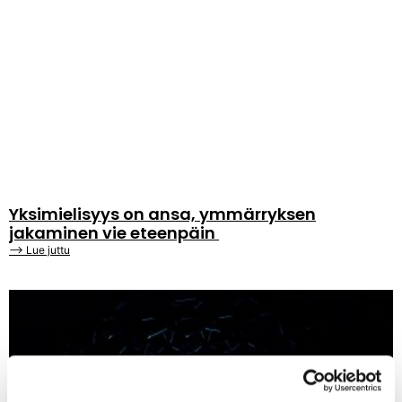
Yksimielisyys on ansa, ymmärryksen
jakaminen vie eteenpäin
⟶ Lue juttu