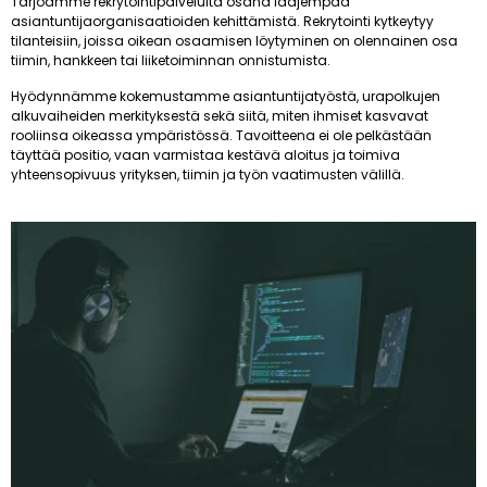
Tarjoamme rekrytointipalveluita osana laajempaa
asiantuntijaorganisaatioiden kehittämistä. Rekrytointi kytkeytyy
tilanteisiin, joissa oikean osaamisen löytyminen on olennainen osa
tiimin, hankkeen tai liiketoiminnan onnistumista.
Hyödynnämme kokemustamme asiantuntijatyöstä, urapolkujen
alkuvaiheiden merkityksestä sekä siitä, miten ihmiset kasvavat
rooliinsa oikeassa ympäristössä. Tavoitteena ei ole pelkästään
täyttää positio, vaan varmistaa kestävä aloitus ja toimiva
yhteensopivuus yrityksen, tiimin ja työn vaatimusten välillä.