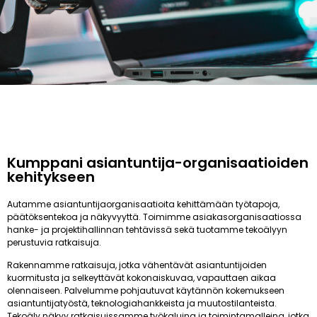
Kumppani asiantuntija-organisaatioiden
kehitykseen
Autamme asiantuntijaorganisaatioita kehittämään työtapoja,
päätöksentekoa ja näkyvyyttä. Toimimme asiakasorganisaatiossa
hanke- ja projektihallinnan tehtävissä sekä tuotamme tekoälyyn
perustuvia ratkaisuja.
Rakennamme ratkaisuja, jotka vähentävät asiantuntijoiden
kuormitusta ja selkeyttävät kokonaiskuvaa, vapauttaen aikaa
olennaiseen. Palvelumme pohjautuvat käytännön kokemukseen
asiantuntijatyöstä, teknologiahankkeista ja muutostilanteista.
Tekoäly näkyy ratkaisuissamme työkaluina ja toimintamalleina, jotka