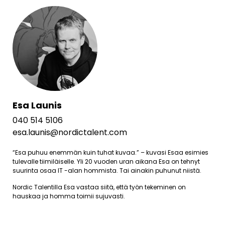
Esa Launis
040 514 5106
esa.launis@nordictalent.com
“Esa puhuu enemmän kuin tuhat kuvaa.” – kuvasi Esaa esimies
tulevalle tiimiläiselle. Yli 20 vuoden uran aikana Esa on tehnyt
suurinta osaa IT -alan hommista. Tai ainakin puhunut niistä.
Nordic Talentilla Esa vastaa siitä, että työn tekeminen on
hauskaa ja homma toimii sujuvasti.