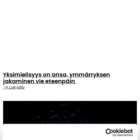
Yksimielisyys on ansa, ymmärryksen
jakaminen vie eteenpäin
⟶ Lue juttu