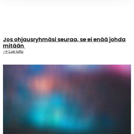
Jos ohjausryhmäsi seuraa, se ei enää johda
mitään
⟶ Lue juttu