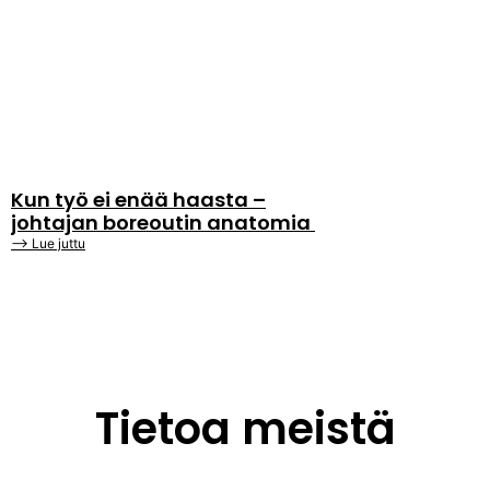
Kun työ ei enää haasta –
johtajan boreoutin anatomia
⟶ Lue juttu
Tietoa meistä