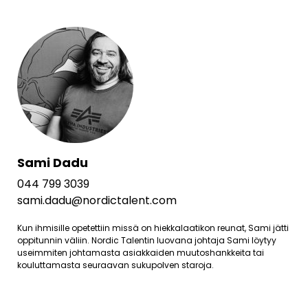
Sami Dadu
044 799 3039
sami.dadu@nordictalent.com
Kun ihmisille opetettiin missä on hiekkalaatikon reunat, Sami jätti
oppitunnin väliin. Nordic Talentin luovana johtaja Sami löytyy
useimmiten johtamasta asiakkaiden muutoshankkeita tai
kouluttamasta seuraavan sukupolven staroja.