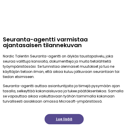
Seuranta-agentti varmistaa
ajantasaisen tilannekuvan
Nordic Talentin Seuranta-agentti on älykäs taustapalvelu, joka
seuraa valittuja kansioita, dokumentteja ja muita tietolähteitä
työympäristössäsi. Se tunnistaa olennaiset muutokset ja tuo ne
käyttäjän tietoon ilman, että aikaa kuluu jatkuvaan seurantaan tai
tiedon etsimiseen.
Seuranta-agentti auttaa asiantuntijoita ja tiimejä pysymään ajan
tasalla, selkeyttää kokonaiskuvaa ja tukee päätöksentekoa. Samalla
se vapauttaa aikaa vaikuttavaan työhön toimimalla kokonaan
turvallisesti asiakkaan omassa Microsoft-ympäristössä.
Lue lisää