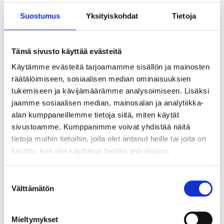
Suostumus
Yksityiskohdat
Tietoja
Tämä sivusto käyttää evästeitä
Käytämme evästeitä tarjoamamme sisällön ja mainosten
räätälöimiseen, sosiaalisen median ominaisuuksien
tukemiseen ja kävijämäärämme analysoimiseen. Lisäksi
jaamme sosiaalisen median, mainosalan ja analytiikka-
alan kumppaneillemme tietoja siitä, miten käytät
sivustoamme. Kumppanimme voivat yhdistää näitä
tietoja muihin tietoihin, joita olet antanut heille tai joita on
kerätty, kun olet käyttänyt heidän palvelujaan.
Suostumuksen
Välttämätön
valinta
Tekoälyn seuraava askel ei ole älykkäin
agentti vaan paras orkestrointi
Mieltymykset