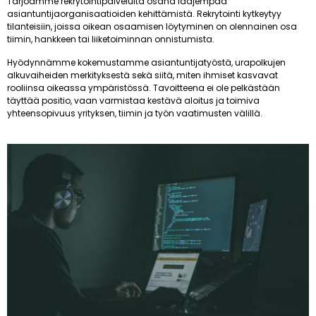
Tarjoamme rekrytointipalveluita osana laajempaa
asiantuntijaorganisaatioiden kehittämistä. Rekrytointi kytkeytyy
tilanteisiin, joissa oikean osaamisen löytyminen on olennainen osa
tiimin, hankkeen tai liiketoiminnan onnistumista.
Hyödynnämme kokemustamme asiantuntijatyöstä, urapolkujen
alkuvaiheiden merkityksestä sekä siitä, miten ihmiset kasvavat
rooliinsa oikeassa ympäristössä. Tavoitteena ei ole pelkästään
täyttää positio, vaan varmistaa kestävä aloitus ja toimiva
yhteensopivuus yrityksen, tiimin ja työn vaatimusten välillä.