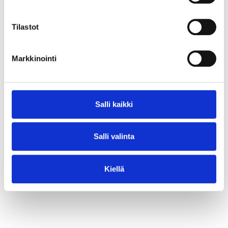
⟶ Lue juttu
Tilastot
Markkinointi
Salli kaikki
Salli valinta
Kiellä