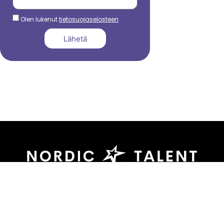
Olen lukenut
tietosuojaselosteen
Lähetä
044 799 3039
sami.dadu@nordictalent.com
Kauppakatu 39