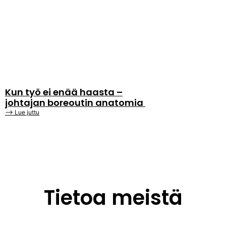
Kun työ ei enää haasta –
johtajan boreoutin anatomia
⟶ Lue juttu
Tietoa meistä