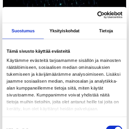
Suostumus
Yksityiskohdat
Tietoja
Tämä sivusto käyttää evästeitä
Käytämme evästeitä tarjoamamme sisällön ja mainosten
räätälöimiseen, sosiaalisen median ominaisuuksien
tukemiseen ja kävijämäärämme analysoimiseen. Lisäksi
jaamme sosiaalisen median, mainosalan ja analytiikka-
alan kumppaneillemme tietoja siitä, miten käytät
sivustoamme. Kumppanimme voivat yhdistää näitä
tietoja muihin tietoihin, joita olet antanut heille tai joita on
kerätty, kun olet käyttänyt heidän palvelujaan.
Tekoälyn seuraava askel ei ole älykkäin
agentti vaan paras orkestrointi
Suostumuksen