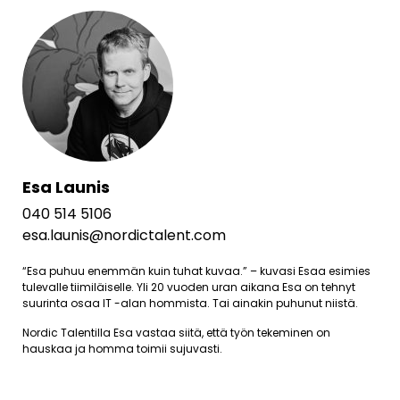
Esa Launis
040 514 5106
esa.launis@nordictalent.com
“Esa puhuu enemmän kuin tuhat kuvaa.” – kuvasi Esaa esimies
tulevalle tiimiläiselle. Yli 20 vuoden uran aikana Esa on tehnyt
suurinta osaa IT -alan hommista. Tai ainakin puhunut niistä.
Nordic Talentilla Esa vastaa siitä, että työn tekeminen on
hauskaa ja homma toimii sujuvasti.