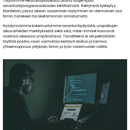
Tarjoamme rekrytointipalveluita osana laajempaa
asiantuntijaorganisaatioiden kehittämistä. Rekrytointi kytkeytyy
tilanteisiin, joissa oikean osaamisen löytyminen on olennainen osa
tiimin, hankkeen tai liiketoiminnan onnistumista.
Hyödynnämme kokemustamme asiantuntijatyöstä, urapolkujen
alkuvaiheiden merkityksestä sekä siitä, miten ihmiset kasvavat
rooliinsa oikeassa ympäristössä. Tavoitteena ei ole pelkästään
täyttää positio, vaan varmistaa kestävä aloitus ja toimiva
yhteensopivuus yrityksen, tiimin ja työn vaatimusten välillä.