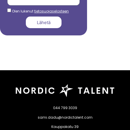
Olen lukenut
tietosuojaselosteen
Lähetä
044 799 3039
sami.dadu@nordictalent.com
Kauppakatu 39