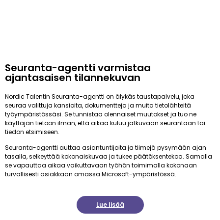
Seuranta-agentti varmistaa
ajantasaisen tilannekuvan
Nordic Talentin Seuranta-agentti on älykäs taustapalvelu, joka
seuraa valittuja kansioita, dokumentteja ja muita tietolähteitä
työympäristössäsi. Se tunnistaa olennaiset muutokset ja tuo ne
käyttäjän tietoon ilman, että aikaa kuluu jatkuvaan seurantaan tai
tiedon etsimiseen.
Seuranta-agentti auttaa asiantuntijoita ja tiimejä pysymään ajan
tasalla, selkeyttää kokonaiskuvaa ja tukee päätöksentekoa. Samalla
se vapauttaa aikaa vaikuttavaan työhön toimimalla kokonaan
turvallisesti asiakkaan omassa Microsoft-ympäristössä.
Lue lisää