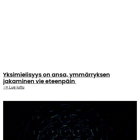
Yksimielisyys on ansa, ymmärryksen
jakaminen vie eteenpäin
⟶ Lue juttu