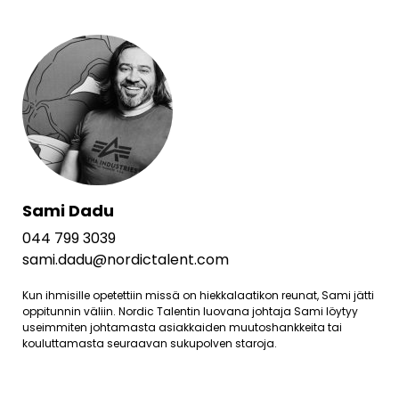
Sami Dadu
044 799 3039
sami.dadu@nordictalent.com
Kun ihmisille opetettiin missä on hiekkalaatikon reunat, Sami jätti
oppitunnin väliin. Nordic Talentin luovana johtaja Sami löytyy
useimmiten johtamasta asiakkaiden muutoshankkeita tai
kouluttamasta seuraavan sukupolven staroja.