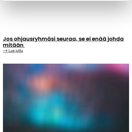
Jos ohjausryhmäsi seuraa, se ei enää johda
mitään
⟶ Lue juttu