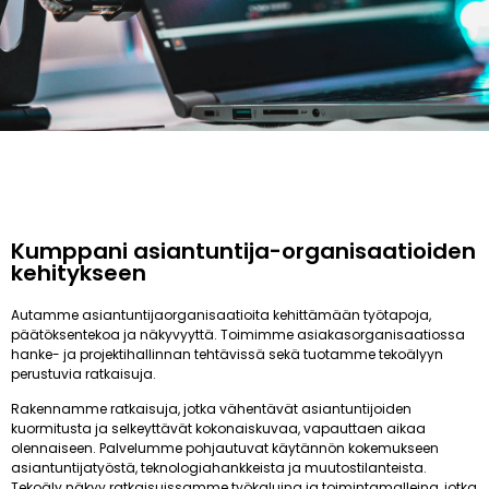
Kumppani asiantuntija-organisaatioiden
kehitykseen
Autamme asiantuntijaorganisaatioita kehittämään työtapoja,
päätöksentekoa ja näkyvyyttä. Toimimme asiakasorganisaatiossa
hanke- ja projektihallinnan tehtävissä sekä tuotamme tekoälyyn
perustuvia ratkaisuja.
Rakennamme ratkaisuja, jotka vähentävät asiantuntijoiden
kuormitusta ja selkeyttävät kokonaiskuvaa, vapauttaen aikaa
olennaiseen. Palvelumme pohjautuvat käytännön kokemukseen
asiantuntijatyöstä, teknologiahankkeista ja muutostilanteista.
Tekoäly näkyy ratkaisuissamme työkaluina ja toimintamalleina, jotka