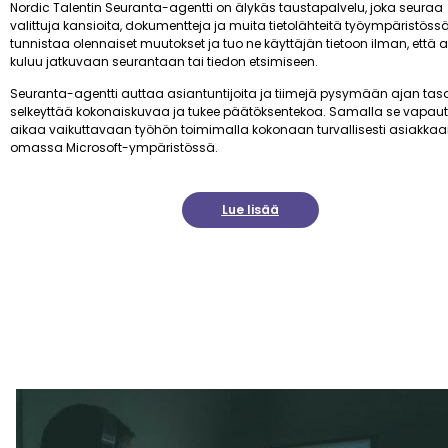
Nordic Talentin Seuranta-agentti on älykäs taustapalvelu, joka seuraa
valittuja kansioita, dokumentteja ja muita tietolähteitä työympäristössä
tunnistaa olennaiset muutokset ja tuo ne käyttäjän tietoon ilman, että 
kuluu jatkuvaan seurantaan tai tiedon etsimiseen.
Seuranta-agentti auttaa asiantuntijoita ja tiimejä pysymään ajan tasa
selkeyttää kokonaiskuvaa ja tukee päätöksentekoa. Samalla se vapau
aikaa vaikuttavaan työhön toimimalla kokonaan turvallisesti asiakka
omassa Microsoft-ympäristössä.
Lue lisää