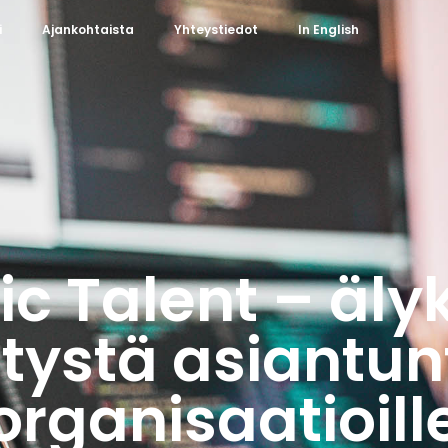
i
Ajankohtaista
Yhteystiedot
In English
ic Talent – äly
tystä asiantun
organisaatioill