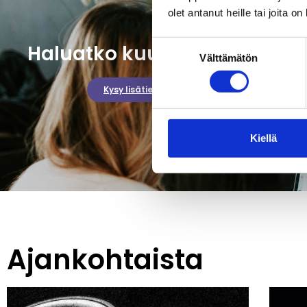
olet antanut heille tai joita o
Suostumuksen
Haluatko kuulla lisää?
Välttämätön
valinta
Kysy lisätietoja
Kiellä
Ajankohtaista