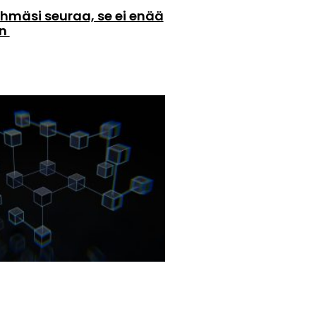
hmäsi seuraa, se ei enää
än