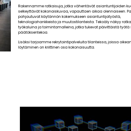
Rakennamme ratkaisuja, jotka vähentävät asiantuntijoiden ku
selkeyttävät kokonaiskuvaa, vapauttaen aikaa olennaiseen. 
pohjautuvat käytännön kokemukseen asiantuntijatyöstä,
teknologiahankkeista ja muutostilanteista. Tekoäly näkyy ra
työkaluina ja toimintamalleina, jotka tukevat päivittäistä työtä
päätöksentekoa.
Lisäksi tarjoamme rekrytointipalveluita tilanteissa, joissa oik
löytäminen on kriittinen osa kokonaisuutta.