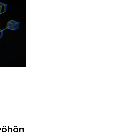
työhön