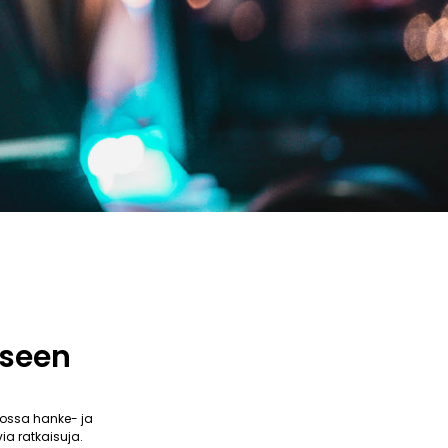
kseen
ossa hanke- ja
ia ratkaisuja.