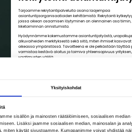
Tarjoamme rekrytointipalveluita osana laajempaa
asiantuntijaorganisaatioiden kehittämistä. Rekrytointi kytkeytyy t
joissa oikean osaamisen löytyminen on olennainen osa tiimin,
liiketoiminnan onnistumista.
Hyödynnämme kokemustamme asiantuntijatyöstä, urapolkuj
alkuvaiheiden merkityksestä sekä siitä, miten ihmiset kasvavat 
oikeassa ympäristössä. Tavoitteena ei ole pelkästään täyttää 
varmistaa kestävä aloitus ja toimiva yhteensopivuus yrityksen, 
vaatimusten välillä.
Yksityiskohdat
itä
mme sisällön ja mainosten räätälöimiseen, sosiaalisen median
iseen. Lisäksi jaamme sosiaalisen median, mainosalan ja analy
, miten käytät sivustoamme. Kumppanimme voivat yhdistää näitä t