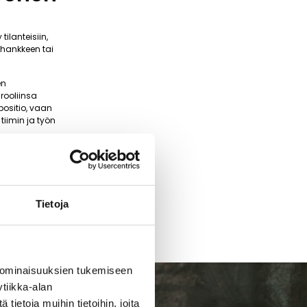
ilanteisiin,
 hankkeen tai
en
rooliinsa
positio, vaan
tiimin ja työn
Tietoja
 ominaisuuksien tukemiseen
tiikka-alan
ietoja muihin tietoihin, joita