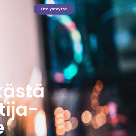
Ota yhteyttä
kästä
tija-
e