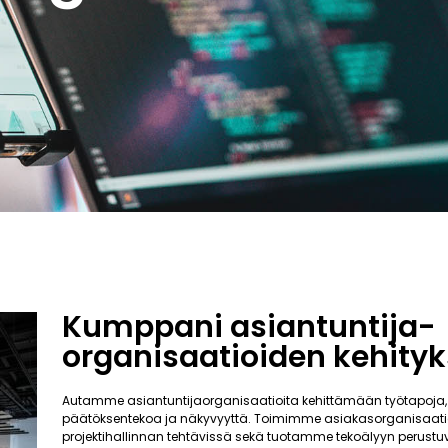
Kumppani asiantuntija-
organisaatioiden kehity
Autamme asiantuntijaorganisaatioita kehittämään työtapoja,
päätöksentekoa ja näkyvyyttä. Toimimme asiakasorganisaati
projektihallinnan tehtävissä sekä tuotamme tekoälyyn perustuv