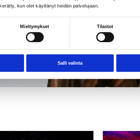
n kerätty, kun olet käyttänyt heidän palvelujaan.
Mieltymykset
Tilastot
Salli valinta