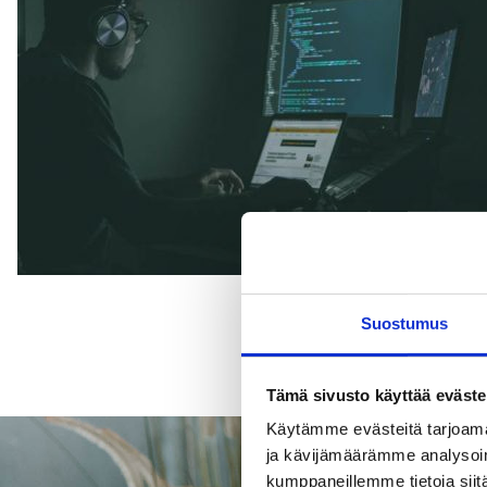
Suostumus
Tämä sivusto käyttää eväste
Käytämme evästeitä tarjoama
ja kävijämäärämme analysoim
kumppaneillemme tietoja siitä