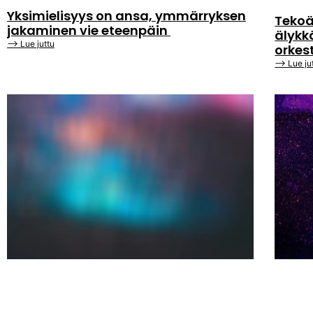
Yksimielisyys on ansa, ymmärryksen
Tekoä
jakaminen vie eteenpäin
älykk
⟶ Lue juttu
orkes
⟶ Lue ju