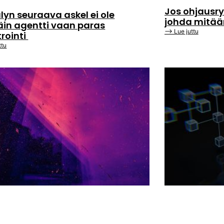
Jos ohjausry
lyn seuraava askel ei ole
johda mitä
äin agentti vaan paras
⟶ Lue juttu
trointi
ttu