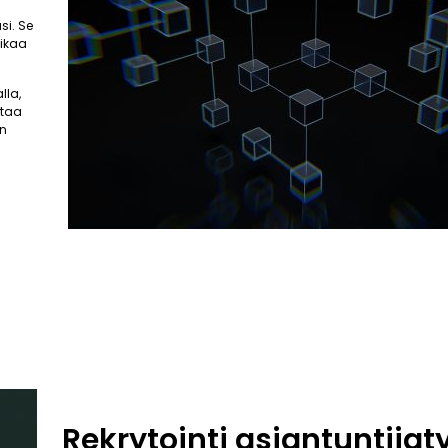
si. Se
aikaa
lla,
ttaa
an
Rekrytointi asiantuntija