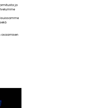
ormitusta ja
Palvelumme
tkaisuissamme
 sekä
ean osaamisen