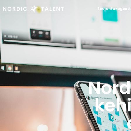
Seuranta-agentt
Nord
kehi