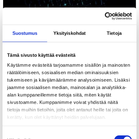
Suostumus
Yksityiskohdat
Tietoja
Tämä sivusto käyttää evästeitä
Käytämme evästeitä tarjoamamme sisällön ja mainosten
räätälöimiseen, sosiaalisen median ominaisuuksien
tukemiseen ja kävijämäärämme analysoimiseen. Lisäksi
jaamme sosiaalisen median, mainosalan ja analytiikka-
alan kumppaneillemme tietoja siitä, miten käytät
sivustoamme. Kumppanimme voivat yhdistää näitä
tietoja muihin tietoihin, joita olet antanut heille tai joita on
kerätty, kun olet käyttänyt heidän palvelujaan.
Tekoälyn seuraava askel ei ole älykkäin
agentti vaan paras orkestrointi
Suostumuksen