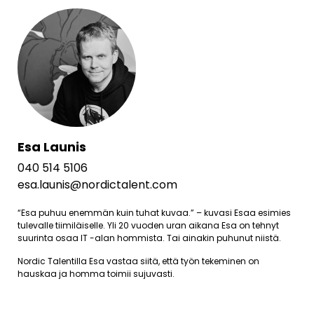
Esa Launis
040 514 5106
esa.launis@nordictalent.com
“Esa puhuu enemmän kuin tuhat kuvaa.” – kuvasi Esaa esimies
tulevalle tiimiläiselle. Yli 20 vuoden uran aikana Esa on tehnyt
suurinta osaa IT -alan hommista. Tai ainakin puhunut niistä.
Nordic Talentilla Esa vastaa siitä, että työn tekeminen on
hauskaa ja homma toimii sujuvasti.