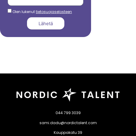
Olen lukenut
tietosuojaselosteen
Lähetä
044 799 3039
sami.dadu@nordictalent.com
Kauppakatu 39