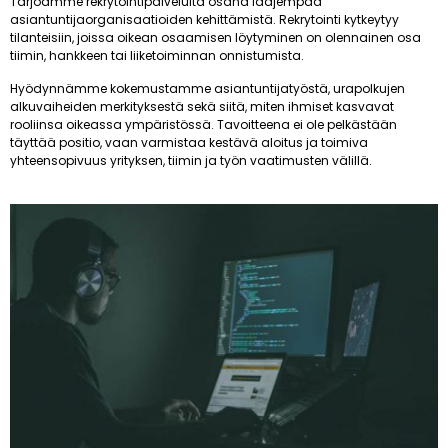
Tarjoamme rekrytointipalveluita osana laajempaa
asiantuntijaorganisaatioiden kehittämistä. Rekrytointi kytkeytyy
tilanteisiin, joissa oikean osaamisen löytyminen on olennainen osa
tiimin, hankkeen tai liiketoiminnan onnistumista.
Hyödynnämme kokemustamme asiantuntijatyöstä, urapolkujen
alkuvaiheiden merkityksestä sekä siitä, miten ihmiset kasvavat
rooliinsa oikeassa ympäristössä. Tavoitteena ei ole pelkästään
täyttää positio, vaan varmistaa kestävä aloitus ja toimiva
yhteensopivuus yrityksen, tiimin ja työn vaatimusten välillä.