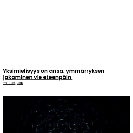
Yksimielisyys on ansa, ymmärryksen
jakaminen vie eteenpäin
⟶ Lue juttu