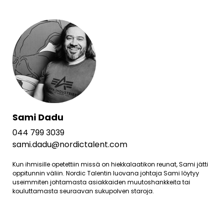
Sami Dadu
044 799 3039
sami.dadu@nordictalent.com
Kun ihmisille opetettiin missä on hiekkalaatikon reunat, Sami jätti
oppitunnin väliin. Nordic Talentin luovana johtaja Sami löytyy
useimmiten johtamasta asiakkaiden muutoshankkeita tai
kouluttamasta seuraavan sukupolven staroja.