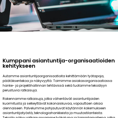
Kumppani asiantuntija-organisaatioiden
kehitykseen
Autamme asiantuntijaorganisaatioita kehittämään työtapoja,
päätöksentekoa ja näkyvyyttä. Toimimme asiakasorganisaatiossa
hanke- ja projektihallinnan tehtävissä sekä tuotamme tekoälyyn
perustuvia ratkaisuja.
Rakennamme ratkaisuja, jotka vähentävät asiantuntijoiden
kuormitusta ja selkeyttävät kokonaiskuvaa, vapauttaen aikaa
olennaiseen. Palvelumme pohjautuvat käytännön kokemukseen
asiantuntijatyöstä, teknologiahankkeista ja muutostilanteista.
Tekoäly näkyy ratkaisuissamme työkaluina ja toimintamalleina, jotka