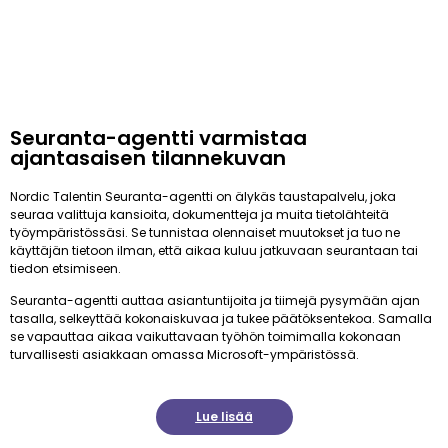
Seuranta-agentti varmistaa
ajantasaisen tilannekuvan
Nordic Talentin Seuranta-agentti on älykäs taustapalvelu, joka
seuraa valittuja kansioita, dokumentteja ja muita tietolähteitä
työympäristössäsi. Se tunnistaa olennaiset muutokset ja tuo ne
käyttäjän tietoon ilman, että aikaa kuluu jatkuvaan seurantaan tai
tiedon etsimiseen.
Seuranta-agentti auttaa asiantuntijoita ja tiimejä pysymään ajan
tasalla, selkeyttää kokonaiskuvaa ja tukee päätöksentekoa. Samalla
se vapauttaa aikaa vaikuttavaan työhön toimimalla kokonaan
turvallisesti asiakkaan omassa Microsoft-ympäristössä.
Lue lisää