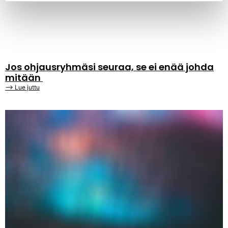
Jos ohjausryhmäsi seuraa, se ei enää johda
mitään
⟶ Lue juttu