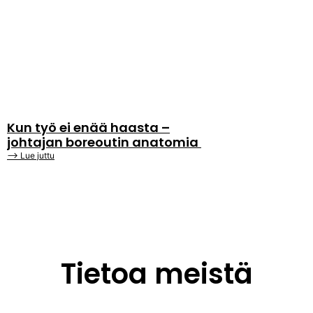
Kun työ ei enää haasta –
johtajan boreoutin anatomia
⟶ Lue juttu
Tietoa meistä