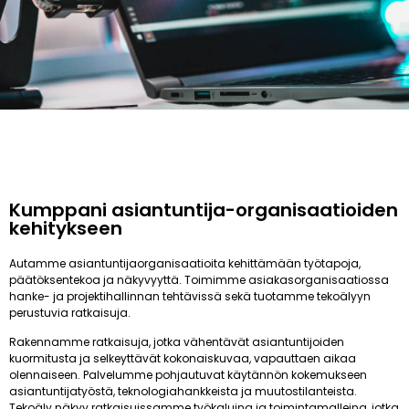
Kumppani asiantuntija-organisaatioiden
kehitykseen
Autamme asiantuntijaorganisaatioita kehittämään työtapoja,
päätöksentekoa ja näkyvyyttä. Toimimme asiakasorganisaatiossa
hanke- ja projektihallinnan tehtävissä sekä tuotamme tekoälyyn
perustuvia ratkaisuja.
Rakennamme ratkaisuja, jotka vähentävät asiantuntijoiden
kuormitusta ja selkeyttävät kokonaiskuvaa, vapauttaen aikaa
olennaiseen. Palvelumme pohjautuvat käytännön kokemukseen
asiantuntijatyöstä, teknologiahankkeista ja muutostilanteista.
Tekoäly näkyy ratkaisuissamme työkaluina ja toimintamalleina, jotka