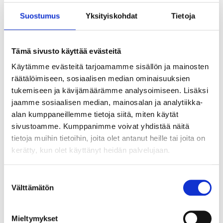
Suostumus
Yksityiskohdat
Tietoja
Tämä sivusto käyttää evästeitä
Käytämme evästeitä tarjoamamme sisällön ja mainosten
räätälöimiseen, sosiaalisen median ominaisuuksien
tukemiseen ja kävijämäärämme analysoimiseen. Lisäksi
jaamme sosiaalisen median, mainosalan ja analytiikka-
alan kumppaneillemme tietoja siitä, miten käytät
sivustoamme. Kumppanimme voivat yhdistää näitä
tietoja muihin tietoihin, joita olet antanut heille tai joita on
kerätty, kun olet käyttänyt heidän palvelujaan.
Suostumuksen
Välttämätön
valinta
Tekoälyn seuraava askel ei ole älykkäin
agentti vaan paras orkestrointi
Mieltymykset