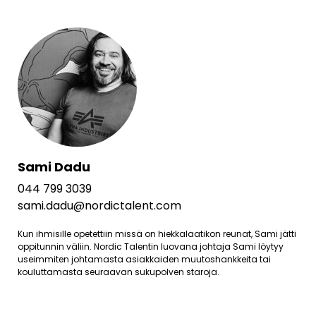
Sami Dadu
044 799 3039
sami.dadu@nordictalent.com
Kun ihmisille opetettiin missä on hiekkalaatikon reunat, Sami jätti
oppitunnin väliin. Nordic Talentin luovana johtaja Sami löytyy
useimmiten johtamasta asiakkaiden muutoshankkeita tai
kouluttamasta seuraavan sukupolven staroja.