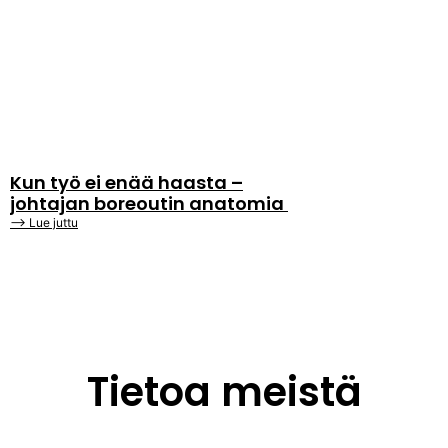
Kun työ ei enää haasta –
johtajan boreoutin anatomia
⟶ Lue juttu
Tietoa meistä