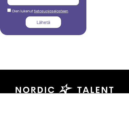
Olen lukenut
tietosuojaselosteen
Lähetä
044 799 3039
sami.dadu@nordictalent.com
Kauppakatu 39