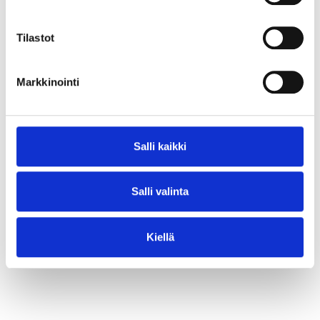
⟶ Lue juttu
Tilastot
Markkinointi
Salli kaikki
Salli valinta
Kiellä