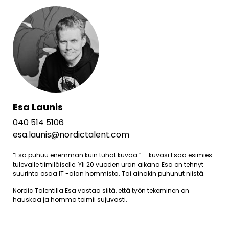
Esa Launis
040 514 5106
esa.launis@nordictalent.com
“Esa puhuu enemmän kuin tuhat kuvaa.” – kuvasi Esaa esimies
tulevalle tiimiläiselle. Yli 20 vuoden uran aikana Esa on tehnyt
suurinta osaa IT -alan hommista. Tai ainakin puhunut niistä.
Nordic Talentilla Esa vastaa siitä, että työn tekeminen on
hauskaa ja homma toimii sujuvasti.