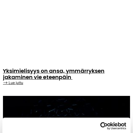
Yksimielisyys on ansa, ymmärryksen
jakaminen vie eteenpäin
⟶ Lue juttu