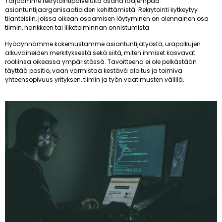
Tarjoamme rekrytointipalveluita osana laajempaa
asiantuntijaorganisaatioiden kehittämistä. Rekrytointi kytkeytyy
tilanteisiin, joissa oikean osaamisen löytyminen on olennainen osa
tiimin, hankkeen tai liiketoiminnan onnistumista.
Hyödynnämme kokemustamme asiantuntijatyöstä, urapolkujen
alkuvaiheiden merkityksestä sekä siitä, miten ihmiset kasvavat
rooliinsa oikeassa ympäristössä. Tavoitteena ei ole pelkästään
täyttää positio, vaan varmistaa kestävä aloitus ja toimiva
yhteensopivuus yrityksen, tiimin ja työn vaatimusten välillä.