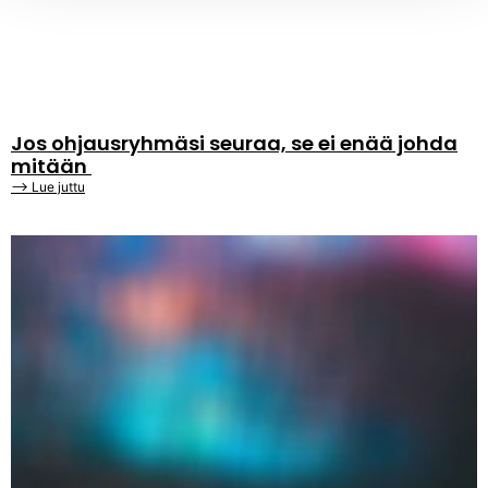
Jos ohjausryhmäsi seuraa, se ei enää johda
mitään
⟶ Lue juttu