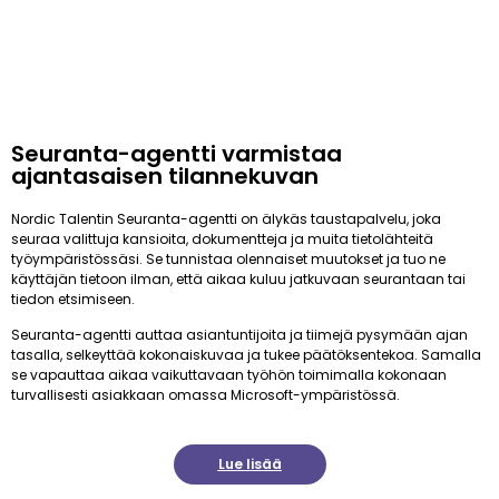
Seuranta-agentti varmistaa
ajantasaisen tilannekuvan
Nordic Talentin Seuranta-agentti on älykäs taustapalvelu, joka
seuraa valittuja kansioita, dokumentteja ja muita tietolähteitä
työympäristössäsi. Se tunnistaa olennaiset muutokset ja tuo ne
käyttäjän tietoon ilman, että aikaa kuluu jatkuvaan seurantaan tai
tiedon etsimiseen.
Seuranta-agentti auttaa asiantuntijoita ja tiimejä pysymään ajan
tasalla, selkeyttää kokonaiskuvaa ja tukee päätöksentekoa. Samalla
se vapauttaa aikaa vaikuttavaan työhön toimimalla kokonaan
turvallisesti asiakkaan omassa Microsoft-ympäristössä.
Lue lisää