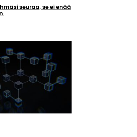
hmäsi seuraa, se ei enää
än