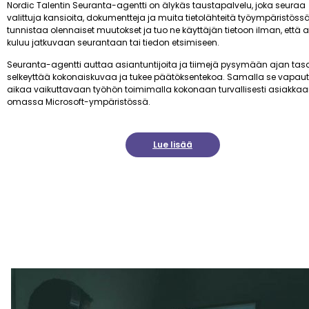
Nordic Talentin Seuranta-agentti on älykäs taustapalvelu, joka seuraa
valittuja kansioita, dokumentteja ja muita tietolähteitä työympäristössä
tunnistaa olennaiset muutokset ja tuo ne käyttäjän tietoon ilman, että 
kuluu jatkuvaan seurantaan tai tiedon etsimiseen.
Seuranta-agentti auttaa asiantuntijoita ja tiimejä pysymään ajan tasa
selkeyttää kokonaiskuvaa ja tukee päätöksentekoa. Samalla se vapau
aikaa vaikuttavaan työhön toimimalla kokonaan turvallisesti asiakka
omassa Microsoft-ympäristössä.
Lue lisää