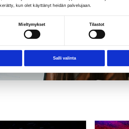
n kerätty, kun olet käyttänyt heidän palvelujaan.
Mieltymykset
Tilastot
Salli valinta