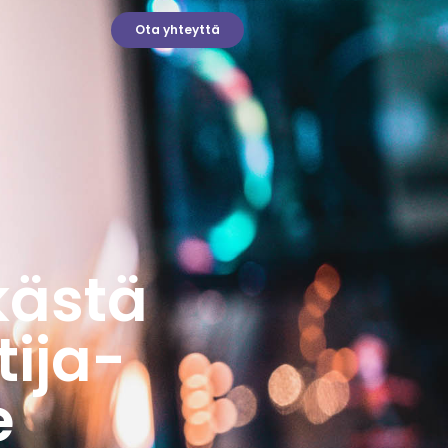
Ota yhteyttä
kästä
tija-
e