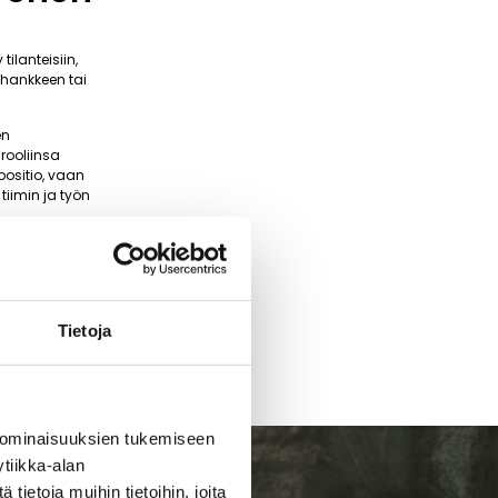
ilanteisiin,
 hankkeen tai
en
rooliinsa
positio, vaan
tiimin ja työn
Tietoja
 ominaisuuksien tukemiseen
tiikka-alan
ietoja muihin tietoihin, joita