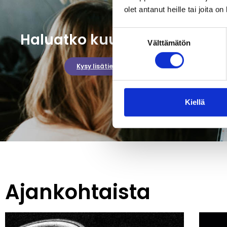
olet antanut heille tai joita o
Suostumuksen
Haluatko kuulla lisää?
Välttämätön
valinta
Kysy lisätietoja
Kiellä
Ajankohtaista