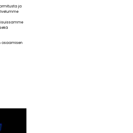
ormitusta ja
Palvelumme
tkaisuissamme
 sekä
ean osaamisen