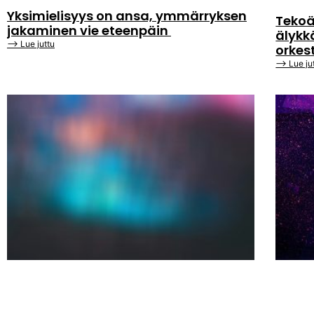
Yksimielisyys on ansa, ymmärryksen
Tekoä
jakaminen vie eteenpäin
älykk
⟶ Lue juttu
orkes
⟶ Lue ju