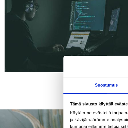
Suostumus
Tämä sivusto käyttää eväste
Käytämme evästeitä tarjoama
ja kävijämäärämme analysoim
kumppaneillemme tietoja siitä