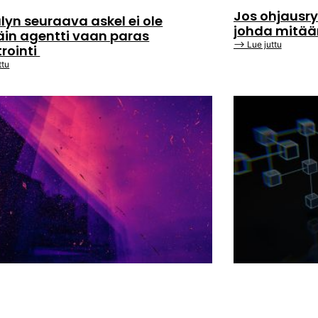
Jos ohjausry
lyn seuraava askel ei ole
johda mitä
äin agentti vaan paras
⟶ Lue juttu
trointi
ttu