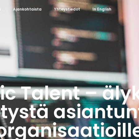
i
Ajankohtaista
Yhteystiedot
In English
ic Talent – äly
tystä asiantun
organisaatioill