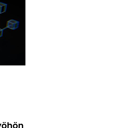
työhön