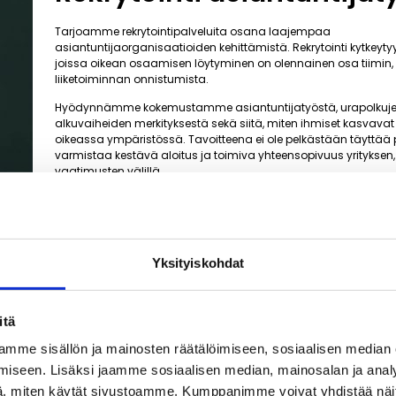
Tarjoamme rekrytointipalveluita osana laajempaa
asiantuntijaorganisaatioiden kehittämistä. Rekrytointi kytkeytyy t
joissa oikean osaamisen löytyminen on olennainen osa tiimin,
liiketoiminnan onnistumista.
Hyödynnämme kokemustamme asiantuntijatyöstä, urapolkuj
alkuvaiheiden merkityksestä sekä siitä, miten ihmiset kasvavat 
oikeassa ympäristössä. Tavoitteena ei ole pelkästään täyttää 
varmistaa kestävä aloitus ja toimiva yhteensopivuus yrityksen, 
vaatimusten välillä.
Yksityiskohdat
itä
mme sisällön ja mainosten räätälöimiseen, sosiaalisen median
iseen. Lisäksi jaamme sosiaalisen median, mainosalan ja analy
, miten käytät sivustoamme. Kumppanimme voivat yhdistää näitä t