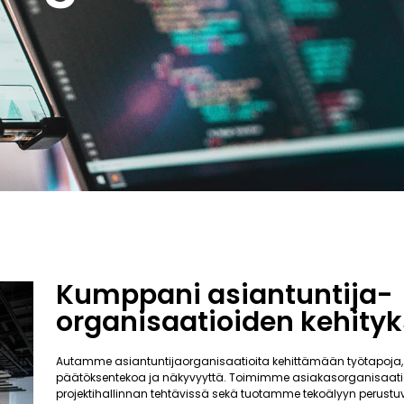
Kumppani asiantuntija-
organisaatioiden kehity
Autamme asiantuntijaorganisaatioita kehittämään työtapoja,
päätöksentekoa ja näkyvyyttä. Toimimme asiakasorganisaati
projektihallinnan tehtävissä sekä tuotamme tekoälyyn perustuv