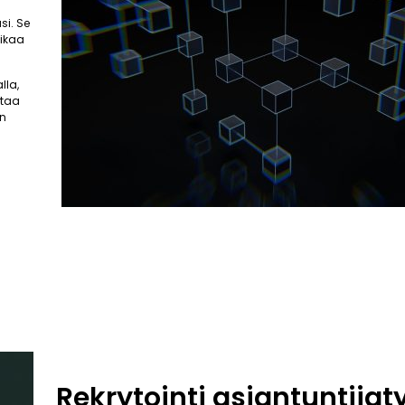
si. Se
aikaa
lla,
ttaa
an
Rekrytointi asiantuntija