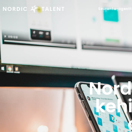
Seuranta-agentt
Nord
kehi