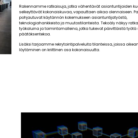
Rakennamme ratkaisuja, jotka vähentävät asiantuntijoiden ku
selkeyttävät kokonaiskuvaa, vapauttaen aikaa olennaiseen. 
pohjautuvat käytännön kokemukseen asiantuntijatyöstä,
teknologiahankkeista ja muutostilanteista. Tekoäly näkyy ra
työkaluina ja toimintamalleina, jotka tukevat päivittäistä työtä
päätöksentekoa.
Lisäksi tarjoamme rekrytointipalveluita tilanteissa, joissa oik
löytäminen on kriittinen osa kokonaisuutta.