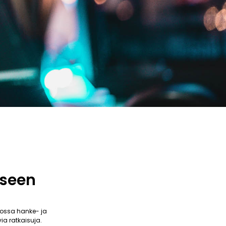
kseen
ossa hanke- ja
ia ratkaisuja.