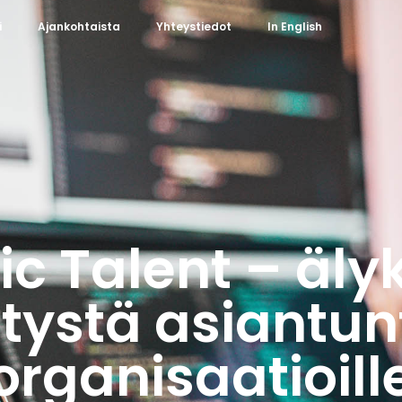
i
Ajankohtaista
Yhteystiedot
In English
ic Talent – äly
tystä asiantun
organisaatioill