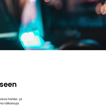
kseen
ossa hanke- ja
ia ratkaisuja.