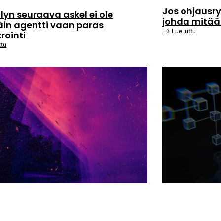
Jos ohjausry
lyn seuraava askel ei ole
johda mitä
äin agentti vaan paras
⟶ Lue juttu
trointi
ttu