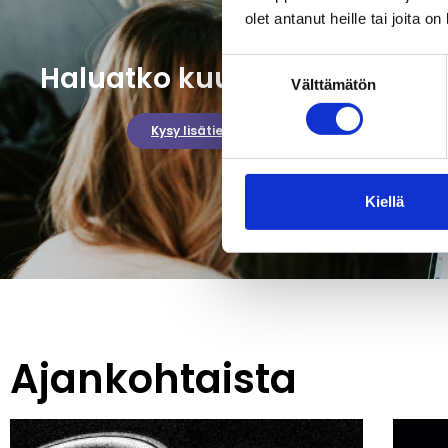
olet antanut heille tai joita o
Suostumuksen
Haluatko kuulla lisää?
Välttämätön
valinta
Kysy lisätietoja
Kiellä
Ajankohtaista