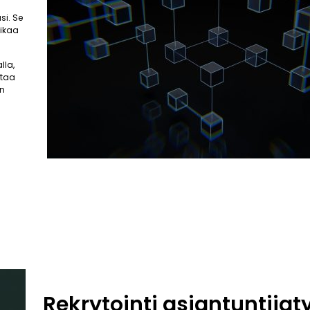
si. Se
aikaa
lla,
ttaa
an
Rekrytointi asiantuntija