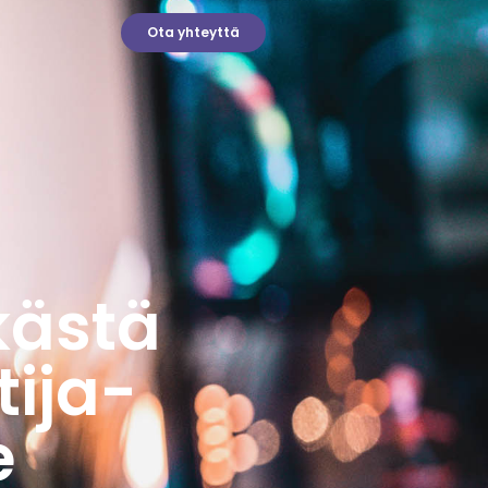
Ota yhteyttä
kästä
tija-
e