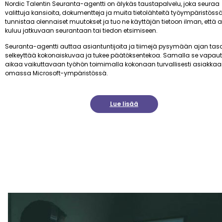
Nordic Talentin Seuranta-agentti on älykäs taustapalvelu, joka seuraa
valittuja kansioita, dokumentteja ja muita tietolähteitä työympäristössä
tunnistaa olennaiset muutokset ja tuo ne käyttäjän tietoon ilman, että 
kuluu jatkuvaan seurantaan tai tiedon etsimiseen.
Seuranta-agentti auttaa asiantuntijoita ja tiimejä pysymään ajan tasa
selkeyttää kokonaiskuvaa ja tukee päätöksentekoa. Samalla se vapau
aikaa vaikuttavaan työhön toimimalla kokonaan turvallisesti asiakka
omassa Microsoft-ympäristössä.
Lue lisää