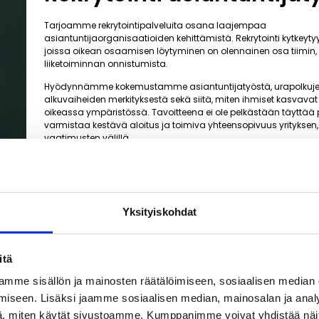
Tarjoamme rekrytointipalveluita osana laajempaa
asiantuntijaorganisaatioiden kehittämistä. Rekrytointi kytkeytyy t
joissa oikean osaamisen löytyminen on olennainen osa tiimin,
liiketoiminnan onnistumista.
Hyödynnämme kokemustamme asiantuntijatyöstä, urapolkuj
alkuvaiheiden merkityksestä sekä siitä, miten ihmiset kasvavat 
oikeassa ympäristössä. Tavoitteena ei ole pelkästään täyttää 
varmistaa kestävä aloitus ja toimiva yhteensopivuus yrityksen, 
vaatimusten välillä.
Yksityiskohdat
itä
mme sisällön ja mainosten räätälöimiseen, sosiaalisen median
iseen. Lisäksi jaamme sosiaalisen median, mainosalan ja analy
, miten käytät sivustoamme. Kumppanimme voivat yhdistää näitä t