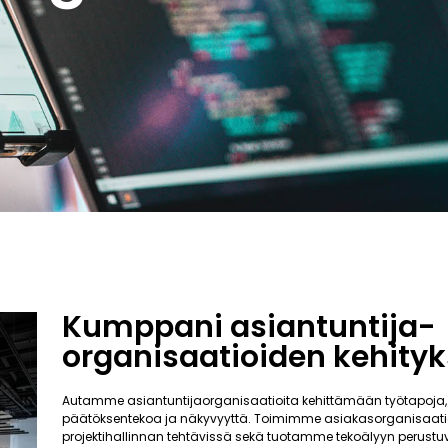
Kumppani asiantuntija-
organisaatioiden kehity
Autamme asiantuntijaorganisaatioita kehittämään työtapoja,
päätöksentekoa ja näkyvyyttä. Toimimme asiakasorganisaati
projektihallinnan tehtävissä sekä tuotamme tekoälyyn perustuv