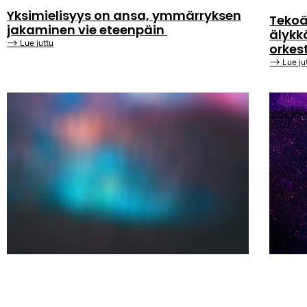
Yksimielisyys on ansa, ymmärryksen
Tekoä
jakaminen vie eteenpäin
älykk
⟶ Lue juttu
orkes
⟶ Lue ju