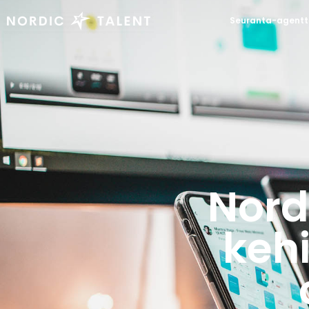
Seuranta-agentt
Nord
kehi