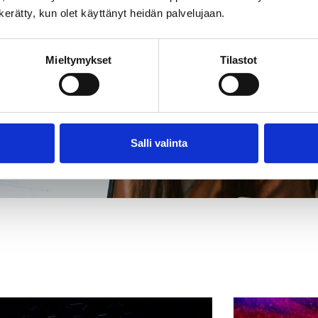
n kerätty, kun olet käyttänyt heidän palvelujaan.
Mieltymykset
Tilastot
Salli valinta