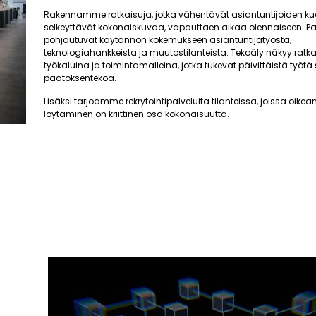
Rakennamme ratkaisuja, jotka vähentävät asiantuntijoiden ku
selkeyttävät kokonaiskuvaa, vapauttaen aikaa olennaiseen. 
pohjautuvat käytännön kokemukseen asiantuntijatyöstä,
teknologiahankkeista ja muutostilanteista. Tekoäly näkyy ra
työkaluina ja toimintamalleina, jotka tukevat päivittäistä työtä
päätöksentekoa.
Lisäksi tarjoamme rekrytointipalveluita tilanteissa, joissa oik
löytäminen on kriittinen osa kokonaisuutta.