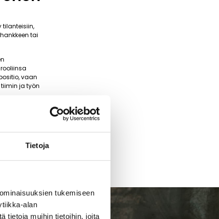
ilanteisiin,
 hankkeen tai
en
rooliinsa
positio, vaan
tiimin ja työn
Tietoja
 ominaisuuksien tukemiseen
tiikka-alan
ietoja muihin tietoihin, joita