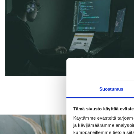
Suostumus
Tämä sivusto käyttää eväste
Käytämme evästeitä tarjoama
ja kävijämäärämme analysoim
kumppaneillemme tietoja siitä