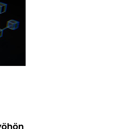
työhön