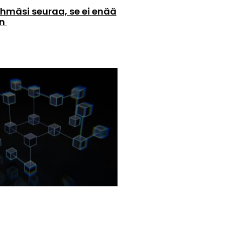
hmäsi seuraa, se ei enää
än