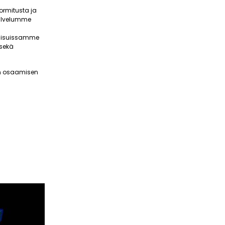
ormitusta ja
Palvelumme
tkaisuissamme
 sekä
ean osaamisen