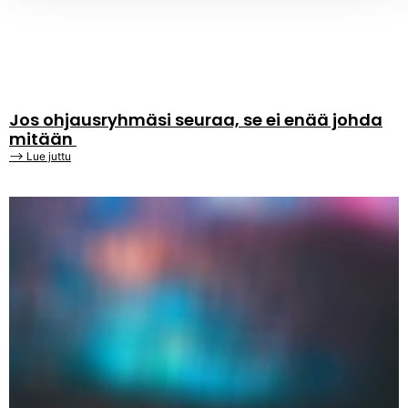
Jos ohjausryhmäsi seuraa, se ei enää johda
mitään
⟶ Lue juttu