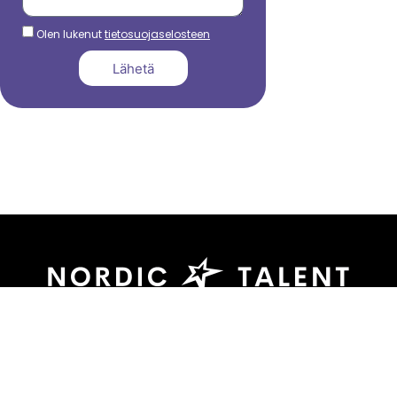
Olen lukenut
tietosuojaselosteen
Lähetä
044 799 3039
sami.dadu@nordictalent.com
Kauppakatu 39