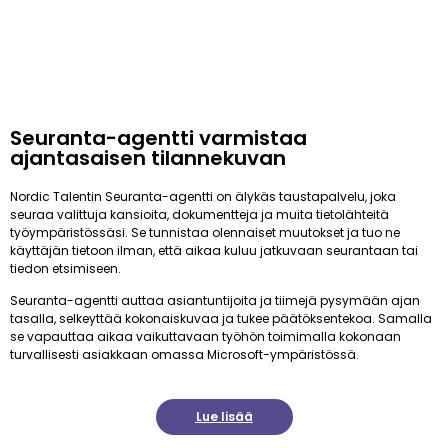
Seuranta-agentti varmistaa
ajantasaisen tilannekuvan
Nordic Talentin Seuranta-agentti on älykäs taustapalvelu, joka
seuraa valittuja kansioita, dokumentteja ja muita tietolähteitä
työympäristössäsi. Se tunnistaa olennaiset muutokset ja tuo ne
käyttäjän tietoon ilman, että aikaa kuluu jatkuvaan seurantaan tai
tiedon etsimiseen.
Seuranta-agentti auttaa asiantuntijoita ja tiimejä pysymään ajan
tasalla, selkeyttää kokonaiskuvaa ja tukee päätöksentekoa. Samalla
se vapauttaa aikaa vaikuttavaan työhön toimimalla kokonaan
turvallisesti asiakkaan omassa Microsoft-ympäristössä.
Lue lisää