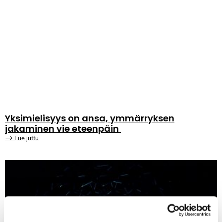
Yksimielisyys on ansa, ymmärryksen
jakaminen vie eteenpäin
⟶ Lue juttu