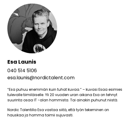
Esa Launis
040 514 5106
esa.launis@nordictalent.com
“Esa puhuu enemmän kuin tuhat kuvaa.” – kuvasi Esaa esimies
tulevalle tiimiläiselle. Yli 20 vuoden uran aikana Esa on tehnyt
suurinta osaa IT -alan hommista. Tai ainakin puhunut niistä.
Nordic Talentilla Esa vastaa siitä, että työn tekeminen on
hauskaa ja homma toimii sujuvasti.