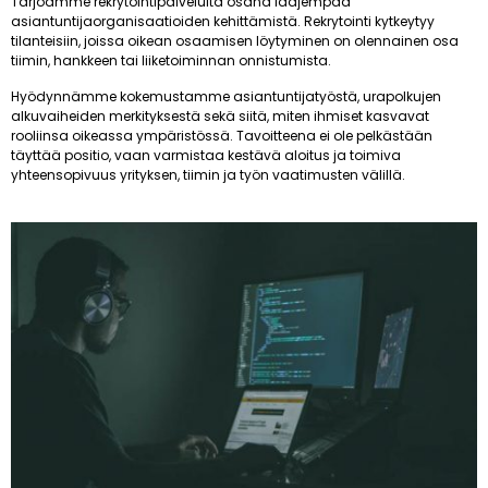
Tarjoamme rekrytointipalveluita osana laajempaa
asiantuntijaorganisaatioiden kehittämistä. Rekrytointi kytkeytyy
tilanteisiin, joissa oikean osaamisen löytyminen on olennainen osa
tiimin, hankkeen tai liiketoiminnan onnistumista.
Hyödynnämme kokemustamme asiantuntijatyöstä, urapolkujen
alkuvaiheiden merkityksestä sekä siitä, miten ihmiset kasvavat
rooliinsa oikeassa ympäristössä. Tavoitteena ei ole pelkästään
täyttää positio, vaan varmistaa kestävä aloitus ja toimiva
yhteensopivuus yrityksen, tiimin ja työn vaatimusten välillä.