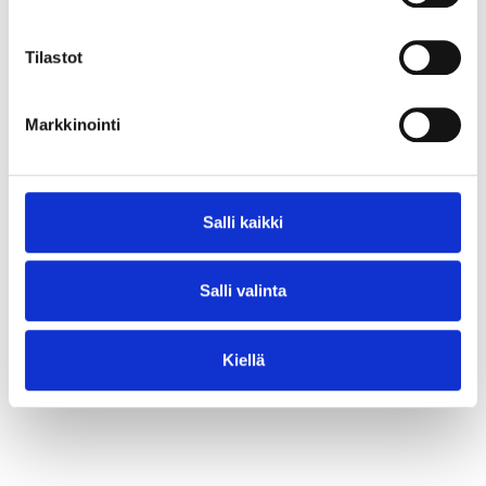
⟶ Lue juttu
Tilastot
Markkinointi
Salli kaikki
Salli valinta
Kiellä