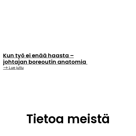
Kun työ ei enää haasta –
johtajan boreoutin anatomia
⟶ Lue juttu
Tietoa meistä