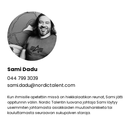
Sami Dadu
044 799 3039
sami.dadu@nordictalent.com
Kun ihmisille opetettiin missä on hiekkalaatikon reunat, Sami jätti
oppitunnin väliin. Nordic Talentin luovana johtaja Sami löytyy
useimmiten johtamasta asiakkaiden muutoshankkeita tai
kouluttamasta seuraavan sukupolven staroja.