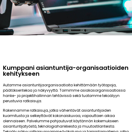
Kumppani asiantuntija-organisaatioiden
kehitykseen
Autamme asiantuntijaorganisaatioita kehittämään työtapoja,
päätöksentekoa ja näkyvyyttä. Toimimme asiakasorganisaatiossa
hanke- ja projektihallinnan tehtävissä sekä tuotamme tekoälyyn
perustuvia ratkaisuja.
Rakennamme ratkaisuja, jotka vähentävät asiantuntijoiden
kuormitusta ja selkeyttävät kokonaiskuvaa, vapauttaen aikaa
olennaiseen. Palvelumme pohjautuvat käytännön kokemukseen
asiantuntijatyöstä, teknologiahankkeista ja muutostilanteista.
Tekoäly näkyy ratkaisuissamme työkaluina ja toimintamalleina, jotka