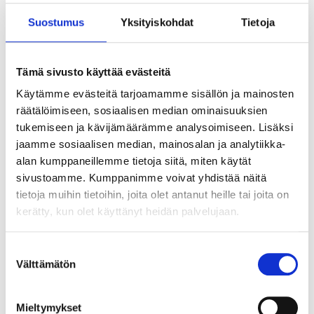
Suostumus
Yksityiskohdat
Tietoja
Tämä sivusto käyttää evästeitä
Käytämme evästeitä tarjoamamme sisällön ja mainosten
räätälöimiseen, sosiaalisen median ominaisuuksien
tukemiseen ja kävijämäärämme analysoimiseen. Lisäksi
jaamme sosiaalisen median, mainosalan ja analytiikka-
alan kumppaneillemme tietoja siitä, miten käytät
sivustoamme. Kumppanimme voivat yhdistää näitä
tietoja muihin tietoihin, joita olet antanut heille tai joita on
kerätty, kun olet käyttänyt heidän palvelujaan.
Suostumuksen
Välttämätön
valinta
Tekoälyn seuraava askel ei ole älykkäin
agentti vaan paras orkestrointi
Mieltymykset