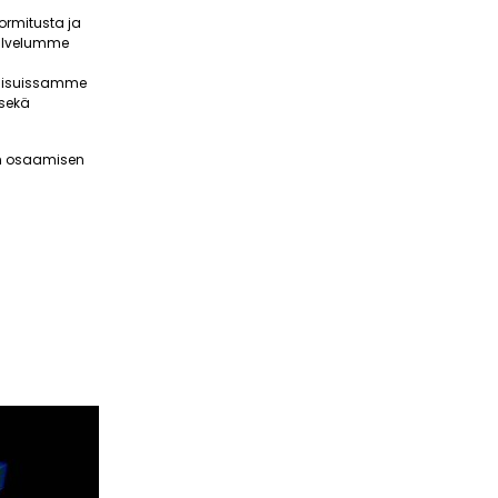
ormitusta ja
Palvelumme
tkaisuissamme
 sekä
ean osaamisen