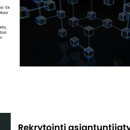
si. Se
aikaa
lla,
ttaa
an
Rekrytointi asiantuntija