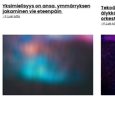
Yksimielisyys on ansa, ymmärryksen
Tekoä
jakaminen vie eteenpäin
älykk
⟶ Lue juttu
orkes
⟶ Lue ju