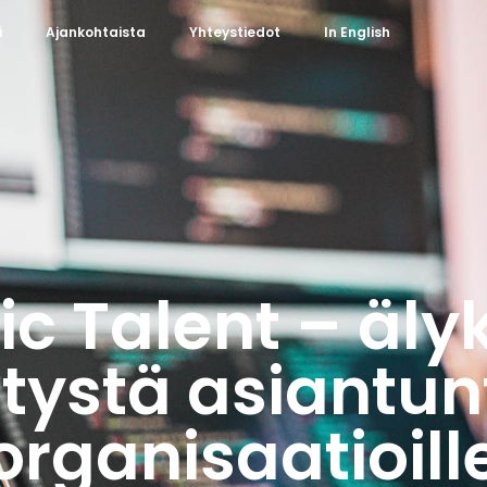
i
Ajankohtaista
Yhteystiedot
In English
ic Talent – äly
tystä asiantun
organisaatioill