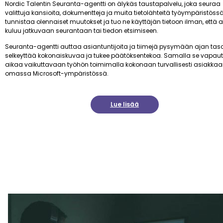
Nordic Talentin Seuranta-agentti on älykäs taustapalvelu, joka seuraa
valittuja kansioita, dokumentteja ja muita tietolähteitä työympäristössä
tunnistaa olennaiset muutokset ja tuo ne käyttäjän tietoon ilman, että 
kuluu jatkuvaan seurantaan tai tiedon etsimiseen.
Seuranta-agentti auttaa asiantuntijoita ja tiimejä pysymään ajan tasa
selkeyttää kokonaiskuvaa ja tukee päätöksentekoa. Samalla se vapau
aikaa vaikuttavaan työhön toimimalla kokonaan turvallisesti asiakka
omassa Microsoft-ympäristössä.
Lue lisää