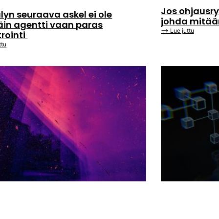
Jos ohjausry
lyn seuraava askel ei ole
johda mitä
äin agentti vaan paras
⟶ Lue juttu
trointi
ttu