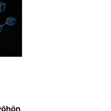
työhön