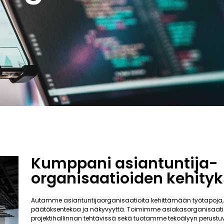
Kumppani asiantuntija-
organisaatioiden kehity
Autamme asiantuntijaorganisaatioita kehittämään työtapoja,
päätöksentekoa ja näkyvyyttä. Toimimme asiakasorganisaati
projektihallinnan tehtävissä sekä tuotamme tekoälyyn perustuv