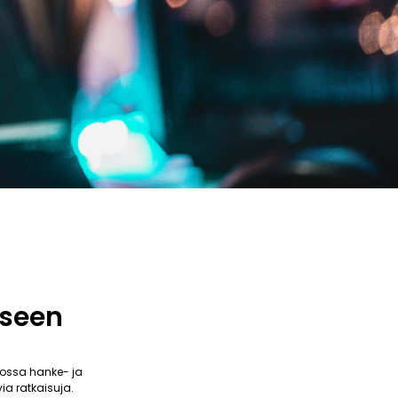
kseen
ossa hanke- ja
ia ratkaisuja.