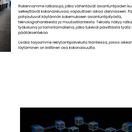
Rakennamme ratkaisuja, jotka vähentävät asiantuntijoiden ku
selkeyttävät kokonaiskuvaa, vapauttaen aikaa olennaiseen. 
pohjautuvat käytännön kokemukseen asiantuntijatyöstä,
teknologiahankkeista ja muutostilanteista. Tekoäly näkyy ra
työkaluina ja toimintamalleina, jotka tukevat päivittäistä työtä
päätöksentekoa.
Lisäksi tarjoamme rekrytointipalveluita tilanteissa, joissa oik
löytäminen on kriittinen osa kokonaisuutta.