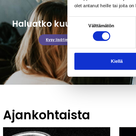
olet antanut heille tai joita o
Suostumuksen
Haluatko kuulla lisää?
Välttämätön
valinta
Kysy lisätietoja
Kiellä
Ajankohtaista