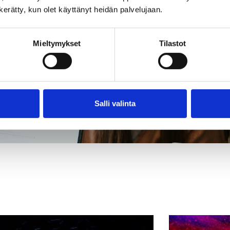
n kerätty, kun olet käyttänyt heidän palvelujaan.
Mieltymykset
Tilastot
Salli valinta