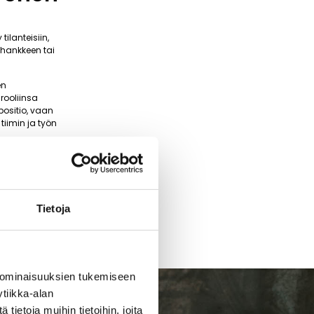
ilanteisiin,
 hankkeen tai
en
rooliinsa
positio, vaan
tiimin ja työn
Tietoja
 ominaisuuksien tukemiseen
tiikka-alan
ietoja muihin tietoihin, joita