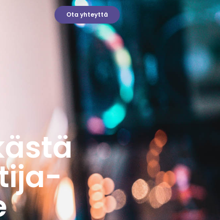
Ota yhteyttä
kästä
tija-
e