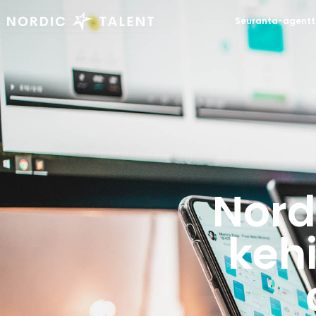
Seuranta-agentt
Nord
kehi