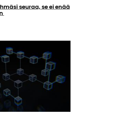
hmäsi seuraa, se ei enää
än