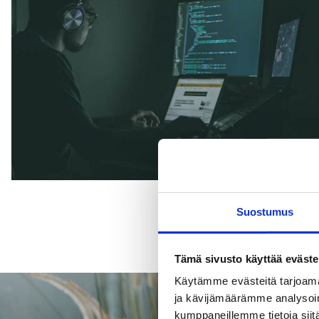
Suostumus
Tämä sivusto käyttää eväste
Käytämme evästeitä tarjoama
ja kävijämäärämme analysoim
kumppaneillemme tietoja siitä