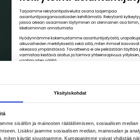
Tarjoamme rekrytointipalveluita osana laajempaa
asiantuntijaorganisaatioiden kehittämistä. Rekrytointi kytkeytyy t
joissa oikean osaamisen löytyminen on olennainen osa tiimin,
liiketoiminnan onnistumista.
Hyödynnämme kokemustamme asiantuntijatyöstä, urapolkuj
alkuvaiheiden merkityksestä sekä siitä, miten ihmiset kasvavat 
oikeassa ympäristössä. Tavoitteena ei ole pelkästään täyttää 
varmistaa kestävä aloitus ja toimiva yhteensopivuus yrityksen, 
vaatimusten välillä.
Yksityiskohdat
itä
mme sisällön ja mainosten räätälöimiseen, sosiaalisen median
iseen. Lisäksi jaamme sosiaalisen median, mainosalan ja analy
, miten käytät sivustoamme. Kumppanimme voivat yhdistää näitä t