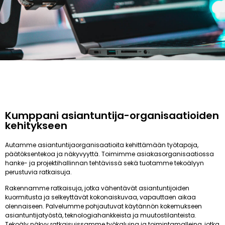
Kumppani asiantuntija-organisaatioiden
kehitykseen
Autamme asiantuntijaorganisaatioita kehittämään työtapoja,
päätöksentekoa ja näkyvyyttä. Toimimme asiakasorganisaatiossa
hanke- ja projektihallinnan tehtävissä sekä tuotamme tekoälyyn
perustuvia ratkaisuja.
Rakennamme ratkaisuja, jotka vähentävät asiantuntijoiden
kuormitusta ja selkeyttävät kokonaiskuvaa, vapauttaen aikaa
olennaiseen. Palvelumme pohjautuvat käytännön kokemukseen
asiantuntijatyöstä, teknologiahankkeista ja muutostilanteista.
Tekoäly näkyy ratkaisuissamme työkaluina ja toimintamalleina, jotka