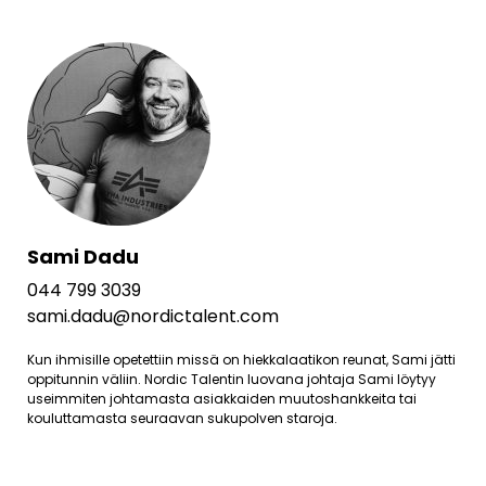
Sami Dadu
044 799 3039
sami.dadu@nordictalent.com
Kun ihmisille opetettiin missä on hiekkalaatikon reunat, Sami jätti
oppitunnin väliin. Nordic Talentin luovana johtaja Sami löytyy
useimmiten johtamasta asiakkaiden muutoshankkeita tai
kouluttamasta seuraavan sukupolven staroja.