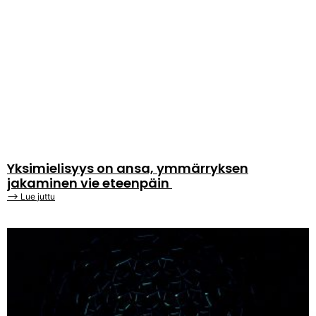
Yksimielisyys on ansa, ymmärryksen
jakaminen vie eteenpäin
⟶ Lue juttu