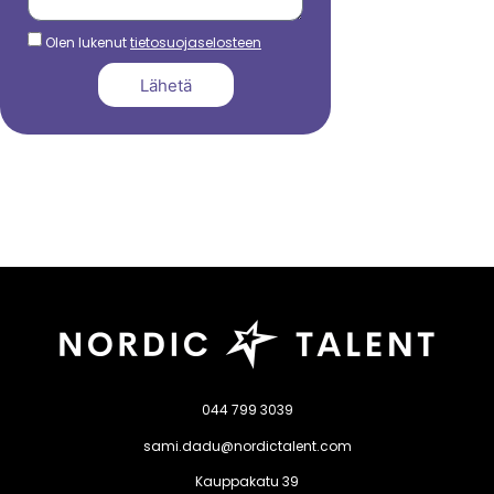
Olen lukenut
tietosuojaselosteen
Lähetä
044 799 3039
sami.dadu@nordictalent.com
Kauppakatu 39