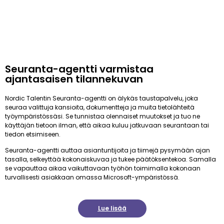
Seuranta-agentti varmistaa
ajantasaisen tilannekuvan
Nordic Talentin Seuranta-agentti on älykäs taustapalvelu, joka
seuraa valittuja kansioita, dokumentteja ja muita tietolähteitä
työympäristössäsi. Se tunnistaa olennaiset muutokset ja tuo ne
käyttäjän tietoon ilman, että aikaa kuluu jatkuvaan seurantaan tai
tiedon etsimiseen.
Seuranta-agentti auttaa asiantuntijoita ja tiimejä pysymään ajan
tasalla, selkeyttää kokonaiskuvaa ja tukee päätöksentekoa. Samalla
se vapauttaa aikaa vaikuttavaan työhön toimimalla kokonaan
turvallisesti asiakkaan omassa Microsoft-ympäristössä.
Lue lisää