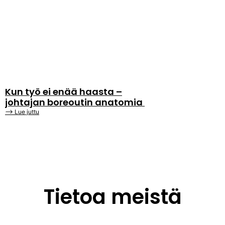
Kun työ ei enää haasta –
johtajan boreoutin anatomia
⟶ Lue juttu
Tietoa meistä