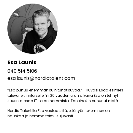
Esa Launis
040 514 5106
esa.launis@nordictalent.com
“Esa puhuu enemmän kuin tuhat kuvaa.” – kuvasi Esaa esimies
tulevalle tiimiläiselle. Yli 20 vuoden uran aikana Esa on tehnyt
suurinta osaa IT -alan hommista. Tai ainakin puhunut niistä.
Nordic Talentilla Esa vastaa siitä, että työn tekeminen on
hauskaa ja homma toimii sujuvasti.