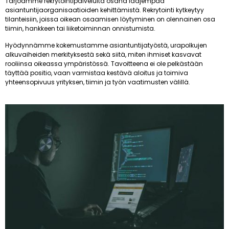
Tarjoamme rekrytointipalveluita osana laajempaa
asiantuntijaorganisaatioiden kehittämistä. Rekrytointi kytkeytyy
tilanteisiin, joissa oikean osaamisen löytyminen on olennainen osa
tiimin, hankkeen tai liiketoiminnan onnistumista.
Hyödynnämme kokemustamme asiantuntijatyöstä, urapolkujen
alkuvaiheiden merkityksestä sekä siitä, miten ihmiset kasvavat
rooliinsa oikeassa ympäristössä. Tavoitteena ei ole pelkästään
täyttää positio, vaan varmistaa kestävä aloitus ja toimiva
yhteensopivuus yrityksen, tiimin ja työn vaatimusten välillä.