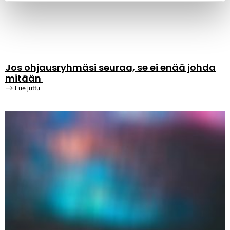
Jos ohjausryhmäsi seuraa, se ei enää johda
mitään
⟶ Lue juttu