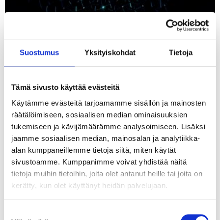
Suostumus
Yksityiskohdat
Tietoja
Tämä sivusto käyttää evästeitä
Käytämme evästeitä tarjoamamme sisällön ja mainosten
räätälöimiseen, sosiaalisen median ominaisuuksien
tukemiseen ja kävijämäärämme analysoimiseen. Lisäksi
jaamme sosiaalisen median, mainosalan ja analytiikka-
alan kumppaneillemme tietoja siitä, miten käytät
sivustoamme. Kumppanimme voivat yhdistää näitä
tietoja muihin tietoihin, joita olet antanut heille tai joita on
kerätty, kun olet käyttänyt heidän palvelujaan.
Tekoälyn seuraava askel ei ole älykkäin
agentti vaan paras orkestrointi
Suostumuksen