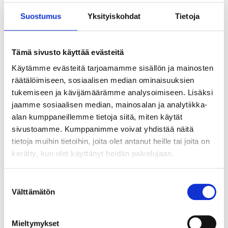
Suostumus
Yksityiskohdat
Tietoja
Tämä sivusto käyttää evästeitä
Käytämme evästeitä tarjoamamme sisällön ja mainosten
räätälöimiseen, sosiaalisen median ominaisuuksien
tukemiseen ja kävijämäärämme analysoimiseen. Lisäksi
jaamme sosiaalisen median, mainosalan ja analytiikka-
alan kumppaneillemme tietoja siitä, miten käytät
sivustoamme. Kumppanimme voivat yhdistää näitä
tietoja muihin tietoihin, joita olet antanut heille tai joita on
kerätty, kun olet käyttänyt heidän palvelujaan.
Suostumuksen
Välttämätön
valinta
Tekoälyn seuraava askel ei ole älykkäin
agentti vaan paras orkestrointi
Mieltymykset