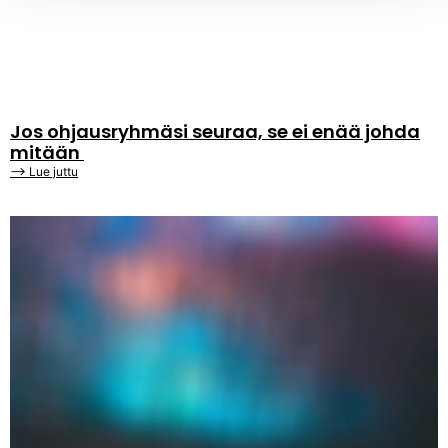
Jos ohjausryhmäsi seuraa, se ei enää johda
mitään
⟶ Lue juttu