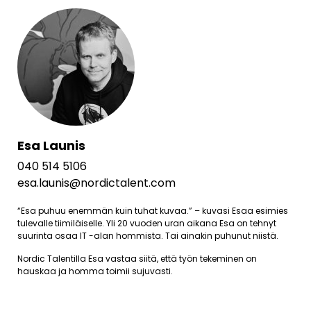
Esa Launis
040 514 5106
esa.launis@nordictalent.com
“Esa puhuu enemmän kuin tuhat kuvaa.” – kuvasi Esaa esimies
tulevalle tiimiläiselle. Yli 20 vuoden uran aikana Esa on tehnyt
suurinta osaa IT -alan hommista. Tai ainakin puhunut niistä.
Nordic Talentilla Esa vastaa siitä, että työn tekeminen on
hauskaa ja homma toimii sujuvasti.