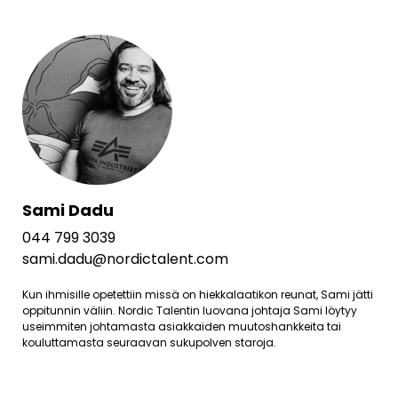
Sami Dadu
044 799 3039
sami.dadu@nordictalent.com
Kun ihmisille opetettiin missä on hiekkalaatikon reunat, Sami jätti
oppitunnin väliin. Nordic Talentin luovana johtaja Sami löytyy
useimmiten johtamasta asiakkaiden muutoshankkeita tai
kouluttamasta seuraavan sukupolven staroja.