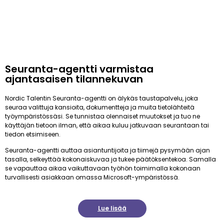
Seuranta-agentti varmistaa
ajantasaisen tilannekuvan
Nordic Talentin Seuranta-agentti on älykäs taustapalvelu, joka
seuraa valittuja kansioita, dokumentteja ja muita tietolähteitä
työympäristössäsi. Se tunnistaa olennaiset muutokset ja tuo ne
käyttäjän tietoon ilman, että aikaa kuluu jatkuvaan seurantaan tai
tiedon etsimiseen.
Seuranta-agentti auttaa asiantuntijoita ja tiimejä pysymään ajan
tasalla, selkeyttää kokonaiskuvaa ja tukee päätöksentekoa. Samalla
se vapauttaa aikaa vaikuttavaan työhön toimimalla kokonaan
turvallisesti asiakkaan omassa Microsoft-ympäristössä.
Lue lisää