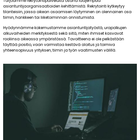
Tarjoamme rekrytointipalveluita osana laajempaa
asiantuntijaorganisaatioiden kehittämistä. Rekrytointi kytkeytyy
tilanteisiin, joissa oikean osaamisen löytyminen on olennainen osa
tiimin, hankkeen tai liiketoiminnan onnistumista.
Hyödynnämme kokemustamme asiantuntijatyöstä, urapolkujen
alkuvaiheiden merkityksestä sekä siitä, miten ihmiset kasvavat
rooliinsa oikeassa ympäristössä. Tavoitteena ei ole pelkästään
täyttää positio, vaan varmistaa kestävä aloitus ja toimiva
yhteensopivuus yrityksen, tiimin ja työn vaatimusten välillä.