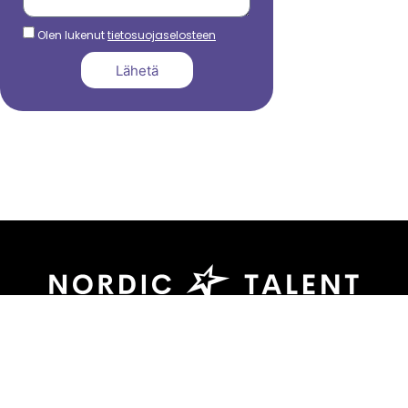
Olen lukenut
tietosuojaselosteen
Lähetä
044 799 3039
sami.dadu@nordictalent.com
Kauppakatu 39