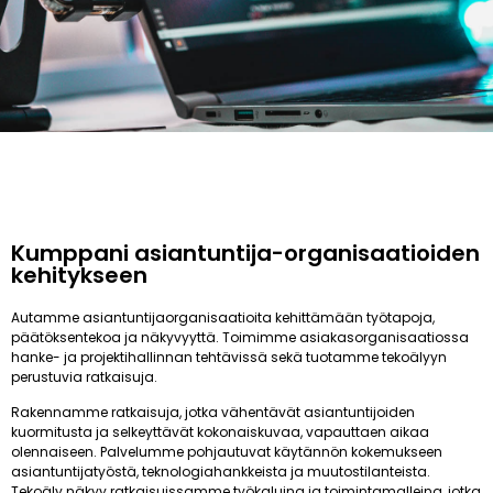
Kumppani asiantuntija-organisaatioiden
kehitykseen
Autamme asiantuntijaorganisaatioita kehittämään työtapoja,
päätöksentekoa ja näkyvyyttä. Toimimme asiakasorganisaatiossa
hanke- ja projektihallinnan tehtävissä sekä tuotamme tekoälyyn
perustuvia ratkaisuja.
Rakennamme ratkaisuja, jotka vähentävät asiantuntijoiden
kuormitusta ja selkeyttävät kokonaiskuvaa, vapauttaen aikaa
olennaiseen. Palvelumme pohjautuvat käytännön kokemukseen
asiantuntijatyöstä, teknologiahankkeista ja muutostilanteista.
Tekoäly näkyy ratkaisuissamme työkaluina ja toimintamalleina, jotka