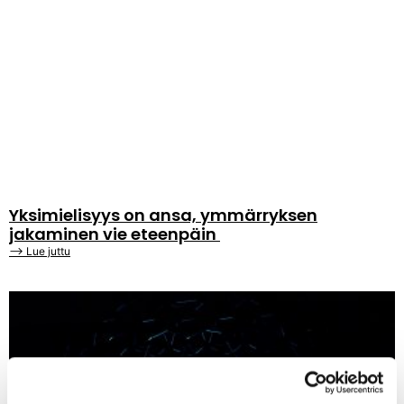
Yksimielisyys on ansa, ymmärryksen
jakaminen vie eteenpäin
⟶ Lue juttu