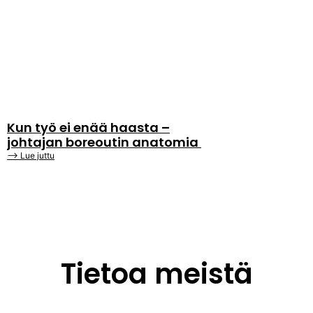
Kun työ ei enää haasta –
johtajan boreoutin anatomia
⟶ Lue juttu
Tietoa meistä