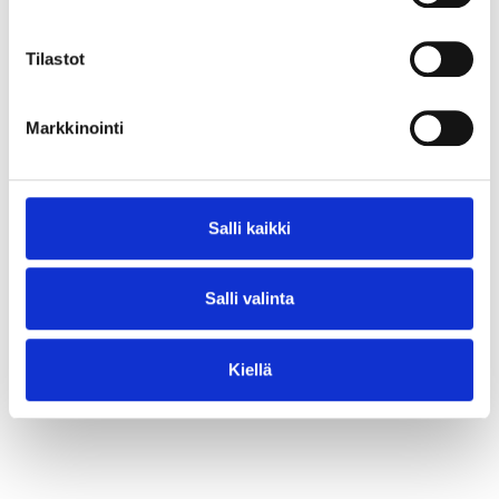
⟶ Lue juttu
Tilastot
Markkinointi
Salli kaikki
Salli valinta
Kiellä