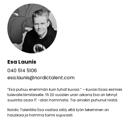
Esa Launis
040 514 5106
esa.launis@nordictalent.com
“Esa puhuu enemmän kuin tuhat kuvaa.” – kuvasi Esaa esimies
tulevalle tiimiläiselle. Yli 20 vuoden uran aikana Esa on tehnyt
suurinta osaa IT -alan hommista. Tai ainakin puhunut niistä.
Nordic Talentilla Esa vastaa siitä, että työn tekeminen on
hauskaa ja homma toimii sujuvasti.