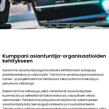
Kumppani asiantuntija-organisaatioiden
kehitykseen
Autamme asiantuntijaorganisaatioita kehittämään työtapoja,
päätöksentekoa ja näkyvyyttä. Toimimme asiakasorganisaatiossa
hanke- ja projektihallinnan tehtävissä sekä tuotamme tekoälyyn
perustuvia ratkaisuja.
Rakennamme ratkaisuja, jotka vähentävät asiantuntijoiden
kuormitusta ja selkeyttävät kokonaiskuvaa, vapauttaen aikaa
olennaiseen. Palvelumme pohjautuvat käytännön kokemukseen
asiantuntijatyöstä, teknologiahankkeista ja muutostilanteista.
Tekoäly näkyy ratkaisuissamme työkaluina ja toimintamalleina, jotka