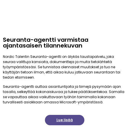
Seuranta-agentti varmistaa
ajantasaisen tilannekuvan
Nordic Talentin Seuranta-agentti on älykäs taustapalvelu, joka
seuraa valittuja kansioita, dokumentteja ja muita tietolähteitä
työympäristössäsi. Se tunnistaa olennaiset muutokset ja tuo ne
käyttäjän tietoon ilman, että aikaa kuluu jatkuvaan seurantaan tai
tiedon etsimiseen.
Seuranta-agentti auttaa asiantuntijoita ja tiimejä pysymään ajan
tasalla, selkeyttää kokonaiskuvaa ja tukee päätöksentekoa. Samalla
se vapauttaa aikaa vaikuttavaan työhön toimimalla kokonaan
turvallisesti asiakkaan omassa Microsoft-ympäristössä.
Lue lisää