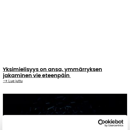
Yksimielisyys on ansa, ymmärryksen
jakaminen vie eteenpäin
⟶ Lue juttu