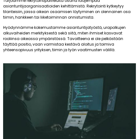
Tarjoamme rekrytointipalveluita osana laajempaa
asiantuntijaorganisaatioiden kehittämistä. Rekrytointi kytkeytyy
tilanteisiin, joissa oikean osaamisen löytyminen on olennainen osa
tiimin, hankkeen tai liiketoiminnan onnistumista.
Hyödynnämme kokemustamme asiantuntijatyöstä, urapolkujen
alkuvaiheiden merkityksestä sekä siitä, miten ihmiset kasvavat
rooliinsa oikeassa ympäristössä. Tavoitteena ei ole pelkästään
täyttää positio, vaan varmistaa kestävä aloitus ja toimiva
yhteensopivuus yrityksen, tiimin ja työn vaatimusten välillä.