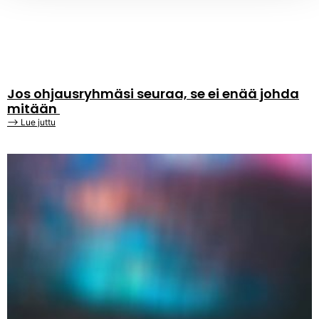
Jos ohjausryhmäsi seuraa, se ei enää johda
mitään
⟶ Lue juttu