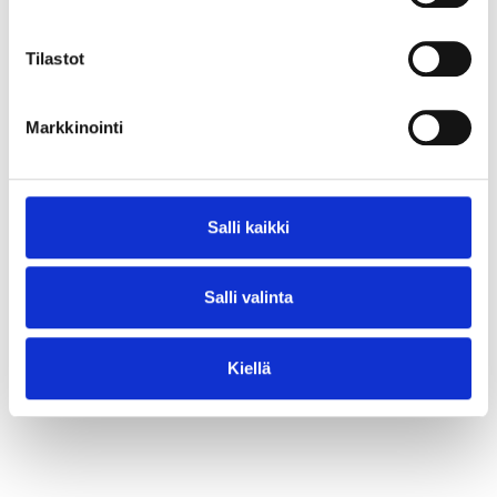
⟶ Lue juttu
Tilastot
Markkinointi
Salli kaikki
Salli valinta
Kiellä