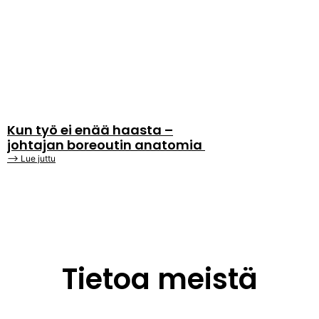
Kun työ ei enää haasta –
johtajan boreoutin anatomia
⟶ Lue juttu
Tietoa meistä