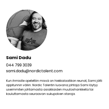
Sami Dadu
044 799 3039
sami.dadu@nordictalent.com
Kun ihmisille opetettiin missä on hiekkalaatikon reunat, Sami jätti
oppitunnin väliin. Nordic Talentin luovana johtaja Sami löytyy
useimmiten johtamasta asiakkaiden muutoshankkeita tai
kouluttamasta seuraavan sukupolven staroja.