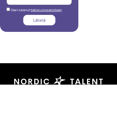
Olen lukenut
tietosuojaselosteen
Lähetä
044 799 3039
sami.dadu@nordictalent.com
Kauppakatu 39