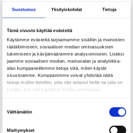
Suostumus
Yksityiskohdat
Tietoja
Tämä sivusto käyttää evästeitä
Käytämme evästeitä tarjoamamme sisällön ja mainosten
räätälöimiseen, sosiaalisen median ominaisuuksien
tukemiseen ja kävijämäärämme analysoimiseen. Lisäksi
jaamme sosiaalisen median, mainosalan ja analytiikka-
alan kumppaneillemme tietoja siitä, miten käytät
sivustoamme. Kumppanimme voivat yhdistää näitä
tietoja muihin tietoihin, joita olet antanut heille tai joita on
kerätty, kun olet käyttänyt heidän palvelujaan.
Suostumuksen
Välttämätön
valinta
Tekoälyn seuraava askel ei ole älykkäin
agentti vaan paras orkestrointi
Mieltymykset