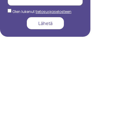
Olen lukenut
tietosuojaselosteen
Lähetä
044 799 3039
sami.dadu@nordictalent.com
Kauppakatu 39