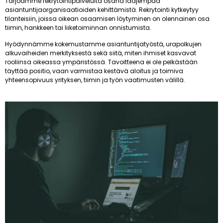
Tarjoamme rekrytointipalveluita osana laajempaa
asiantuntijaorganisaatioiden kehittämistä. Rekrytointi kytkeytyy
tilanteisiin, joissa oikean osaamisen löytyminen on olennainen osa
tiimin, hankkeen tai liiketoiminnan onnistumista.
Hyödynnämme kokemustamme asiantuntijatyöstä, urapolkujen
alkuvaiheiden merkityksestä sekä siitä, miten ihmiset kasvavat
rooliinsa oikeassa ympäristössä. Tavoitteena ei ole pelkästään
täyttää positio, vaan varmistaa kestävä aloitus ja toimiva
yhteensopivuus yrityksen, tiimin ja työn vaatimusten välillä.