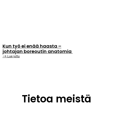
Kun työ ei enää haasta –
johtajan boreoutin anatomia
⟶ Lue juttu
Tietoa meistä