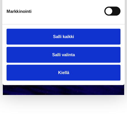
⟶ Lue juttu
Markkinointi
Salli kaikki
Salli valinta
Kiellä