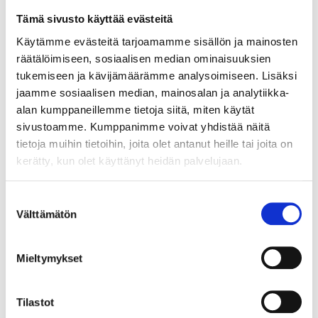
Tämä sivusto käyttää evästeitä
Käytämme evästeitä tarjoamamme sisällön ja mainosten
räätälöimiseen, sosiaalisen median ominaisuuksien
tukemiseen ja kävijämäärämme analysoimiseen. Lisäksi
jaamme sosiaalisen median, mainosalan ja analytiikka-
alan kumppaneillemme tietoja siitä, miten käytät
sivustoamme. Kumppanimme voivat yhdistää näitä
tietoja muihin tietoihin, joita olet antanut heille tai joita on
kerätty, kun olet käyttänyt heidän palvelujaan.
Suostumuksen
Välttämätön
valinta
Mieltymykset
Tekoälyn seuraava askel ei ole älykkäin
Tilastot
agentti vaan paras orkestrointi