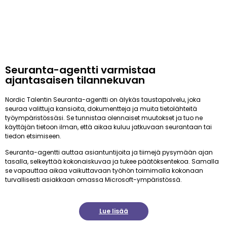
Seuranta-agentti varmistaa
ajantasaisen tilannekuvan
Nordic Talentin Seuranta-agentti on älykäs taustapalvelu, joka
seuraa valittuja kansioita, dokumentteja ja muita tietolähteitä
työympäristössäsi. Se tunnistaa olennaiset muutokset ja tuo ne
käyttäjän tietoon ilman, että aikaa kuluu jatkuvaan seurantaan tai
tiedon etsimiseen.
Seuranta-agentti auttaa asiantuntijoita ja tiimejä pysymään ajan
tasalla, selkeyttää kokonaiskuvaa ja tukee päätöksentekoa. Samalla
se vapauttaa aikaa vaikuttavaan työhön toimimalla kokonaan
turvallisesti asiakkaan omassa Microsoft-ympäristössä.
Lue lisää