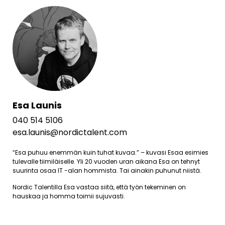
Esa Launis
040 514 5106
esa.launis@nordictalent.com
“Esa puhuu enemmän kuin tuhat kuvaa.” – kuvasi Esaa esimies
tulevalle tiimiläiselle. Yli 20 vuoden uran aikana Esa on tehnyt
suurinta osaa IT -alan hommista. Tai ainakin puhunut niistä.
Nordic Talentilla Esa vastaa siitä, että työn tekeminen on
hauskaa ja homma toimii sujuvasti.