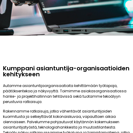
Kumppani asiantuntija-organisaatioiden
kehitykseen
Autamme asiantuntijaorganisaatioita kehittämään työtapoja,
päätöksentekoa ja näkyvyyttä. Toimimme asiakasorganisaatiossa
hanke- ja projektihallinnan tehtävissä sekä tuotamme tekoälyyn
perustuvia ratkaisuja.
Rakennamme ratkaisuja, jotka vähentävät asiantuntijoiden
kuormitusta ja selkeyttävät kokonaiskuvaa, vapauttaen aikaa
olennaiseen. Palvelumme pohjautuvat käytännön kokemukseen
asiantuntijatyöstä, teknologiahankkeista ja muutostilanteista.
Tekoäly näkyy ratkaisuissamme työkaluina ja toimintamalleina, jotka