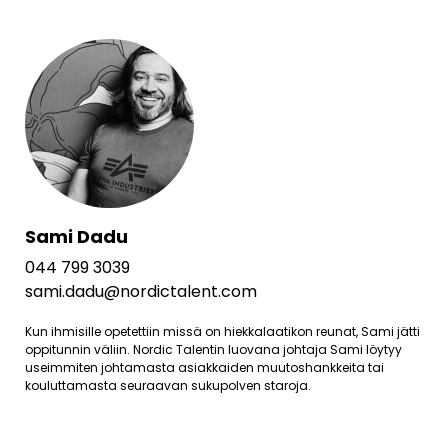
Sami Dadu
044 799 3039
sami.dadu@nordictalent.com
Kun ihmisille opetettiin missä on hiekkalaatikon reunat, Sami jätti
oppitunnin väliin. Nordic Talentin luovana johtaja Sami löytyy
useimmiten johtamasta asiakkaiden muutoshankkeita tai
kouluttamasta seuraavan sukupolven staroja.