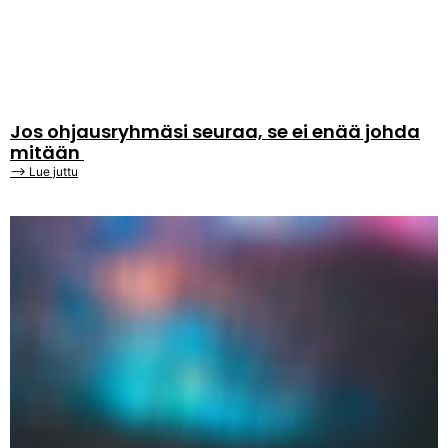
Jos ohjausryhmäsi seuraa, se ei enää johda
mitään
⟶ Lue juttu