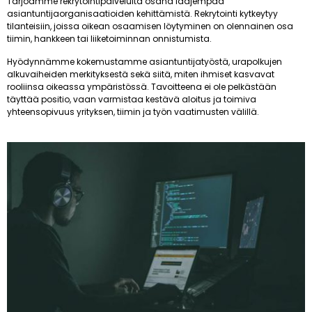
Tarjoamme rekrytointipalveluita osana laajempaa
asiantuntijaorganisaatioiden kehittämistä. Rekrytointi kytkeytyy
tilanteisiin, joissa oikean osaamisen löytyminen on olennainen osa
tiimin, hankkeen tai liiketoiminnan onnistumista.
Hyödynnämme kokemustamme asiantuntijatyöstä, urapolkujen
alkuvaiheiden merkityksestä sekä siitä, miten ihmiset kasvavat
rooliinsa oikeassa ympäristössä. Tavoitteena ei ole pelkästään
täyttää positio, vaan varmistaa kestävä aloitus ja toimiva
yhteensopivuus yrityksen, tiimin ja työn vaatimusten välillä.