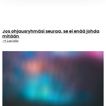
Jos ohjausryhmäsi seuraa, se ei enää johda
mitään
⟶ Lue juttu