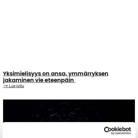
Yksimielisyys on ansa, ymmärryksen
jakaminen vie eteenpäin
⟶ Lue juttu