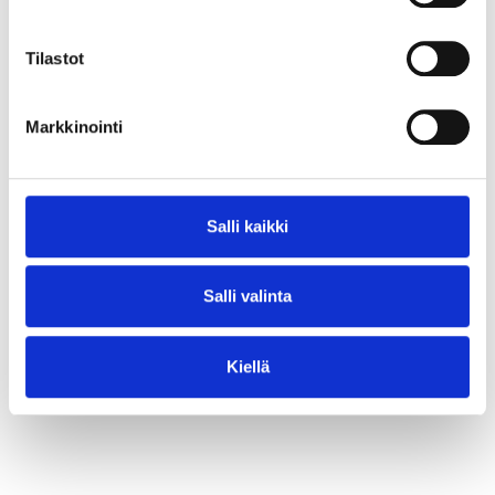
⟶ Lue juttu
Tilastot
Markkinointi
Salli kaikki
Salli valinta
Kiellä