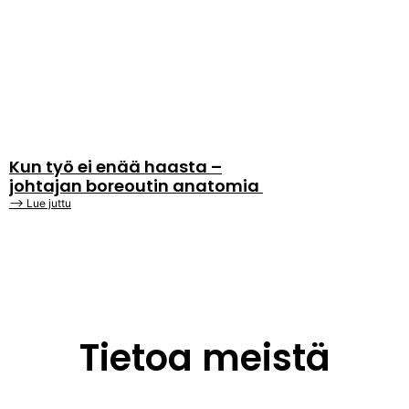
Kun työ ei enää haasta –
johtajan boreoutin anatomia
⟶ Lue juttu
Tietoa meistä