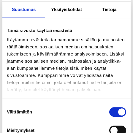
Suostumus
Yksityiskohdat
Tietoja
Tämä sivusto käyttää evästeitä
Käytämme evästeitä tarjoamamme sisällön ja mainosten
räätälöimiseen, sosiaalisen median ominaisuuksien
tukemiseen ja kävijämäärämme analysoimiseen. Lisäksi
jaamme sosiaalisen median, mainosalan ja analytiikka-
alan kumppaneillemme tietoja siitä, miten käytät
sivustoamme. Kumppanimme voivat yhdistää näitä
tietoja muihin tietoihin, joita olet antanut heille tai joita on
kerätty, kun olet käyttänyt heidän palvelujaan.
Suostumuksen
Välttämätön
valinta
Tekoälyn seuraava askel ei ole älykkäin
agentti vaan paras orkestrointi
Mieltymykset