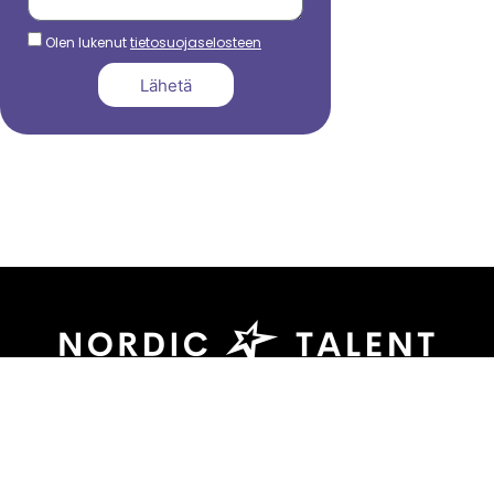
Olen lukenut
tietosuojaselosteen
Lähetä
044 799 3039
sami.dadu@nordictalent.com
Kauppakatu 39