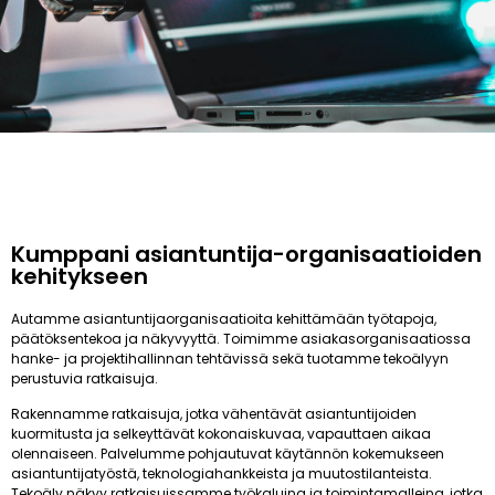
Kumppani asiantuntija-organisaatioiden
kehitykseen
Autamme asiantuntijaorganisaatioita kehittämään työtapoja,
päätöksentekoa ja näkyvyyttä. Toimimme asiakasorganisaatiossa
hanke- ja projektihallinnan tehtävissä sekä tuotamme tekoälyyn
perustuvia ratkaisuja.
Rakennamme ratkaisuja, jotka vähentävät asiantuntijoiden
kuormitusta ja selkeyttävät kokonaiskuvaa, vapauttaen aikaa
olennaiseen. Palvelumme pohjautuvat käytännön kokemukseen
asiantuntijatyöstä, teknologiahankkeista ja muutostilanteista.
Tekoäly näkyy ratkaisuissamme työkaluina ja toimintamalleina, jotka