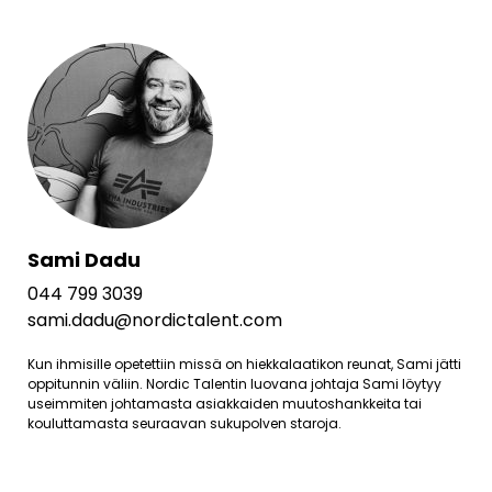
Sami Dadu
044 799 3039
sami.dadu@nordictalent.com
Kun ihmisille opetettiin missä on hiekkalaatikon reunat, Sami jätti
oppitunnin väliin. Nordic Talentin luovana johtaja Sami löytyy
useimmiten johtamasta asiakkaiden muutoshankkeita tai
kouluttamasta seuraavan sukupolven staroja.