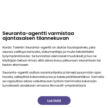
Seuranta-agentti varmistaa
ajantasaisen tilannekuvan
Nordic Talentin Seuranta-agentti on älykäs taustapalvelu, joka
seuraa valittuja kansioita, dokumentteja ja muita tietolähteitä
työympäristössäsi. Se tunnistaa olennaiset muutokset ja tuo ne
käyttäjän tietoon ilman, että aikaa kuluu jatkuvaan seurantaan tai
tiedon etsimiseen.
Seuranta-agentti auttaa asiantuntijoita ja tiimejä pysymään ajan
tasalla, selkeyttää kokonaiskuvaa ja tukee päätöksentekoa. Samalla
se vapauttaa aikaa vaikuttavaan työhön toimimalla kokonaan
turvallisesti asiakkaan omassa Microsoft-ympäristössä.
Lue lisää