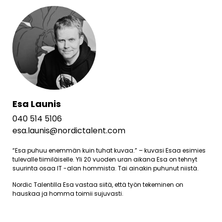
Esa Launis
040 514 5106
esa.launis@nordictalent.com
“Esa puhuu enemmän kuin tuhat kuvaa.” – kuvasi Esaa esimies
tulevalle tiimiläiselle. Yli 20 vuoden uran aikana Esa on tehnyt
suurinta osaa IT -alan hommista. Tai ainakin puhunut niistä.
Nordic Talentilla Esa vastaa siitä, että työn tekeminen on
hauskaa ja homma toimii sujuvasti.