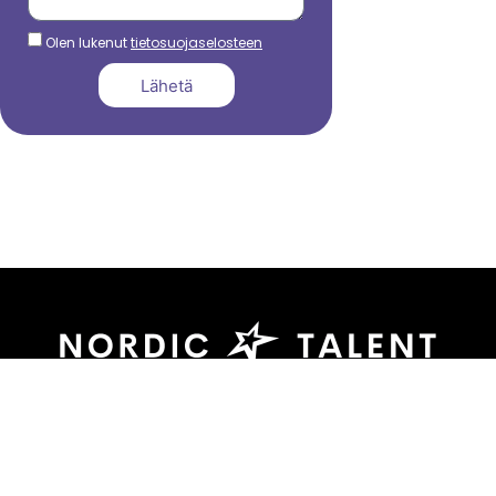
Olen lukenut
tietosuojaselosteen
Lähetä
044 799 3039
sami.dadu@nordictalent.com
Kauppakatu 39