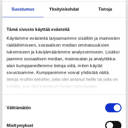
Suostumus
Yksityiskohdat
Tietoja
Tämä sivusto käyttää evästeitä
Käytämme evästeitä tarjoamamme sisällön ja mainosten
räätälöimiseen, sosiaalisen median ominaisuuksien
tukemiseen ja kävijämäärämme analysoimiseen. Lisäksi
jaamme sosiaalisen median, mainosalan ja analytiikka-
alan kumppaneillemme tietoja siitä, miten käytät
sivustoamme. Kumppanimme voivat yhdistää näitä
tietoja muihin tietoihin, joita olet antanut heille tai joita on
kerätty, kun olet käyttänyt heidän palvelujaan.
Suostumuksen
Välttämätön
valinta
Tekoälyn seuraava askel ei ole älykkäin
agentti vaan paras orkestrointi
Mieltymykset