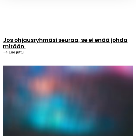
Jos ohjausryhmäsi seuraa, se ei enää johda
mitään
⟶ Lue juttu