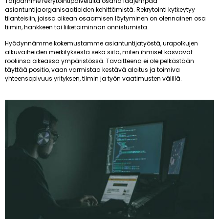
Tarjoamme rekrytointipalveluita osana laajempaa
asiantuntijaorganisaatioiden kehittämistä. Rekrytointi kytkeytyy
tilanteisiin, joissa oikean osaamisen löytyminen on olennainen osa
tiimin, hankkeen tai liiketoiminnan onnistumista.
Hyödynnämme kokemustamme asiantuntijatyöstä, urapolkujen
alkuvaiheiden merkityksestä sekä siitä, miten ihmiset kasvavat
rooliinsa oikeassa ympäristössä. Tavoitteena ei ole pelkästään
täyttää positio, vaan varmistaa kestävä aloitus ja toimiva
yhteensopivuus yrityksen, tiimin ja työn vaatimusten välillä.