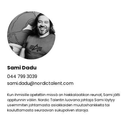
Sami Dadu
044 799 3039
sami.dadu@nordictalent.com
Kun ihmisille opetettiin missä on hiekkalaatikon reunat, Sami jätti
oppitunnin väliin. Nordic Talentin luovana johtaja Sami löytyy
useimmiten johtamasta asiakkaiden muutoshankkeita tai
kouluttamasta seuraavan sukupolven staroja.