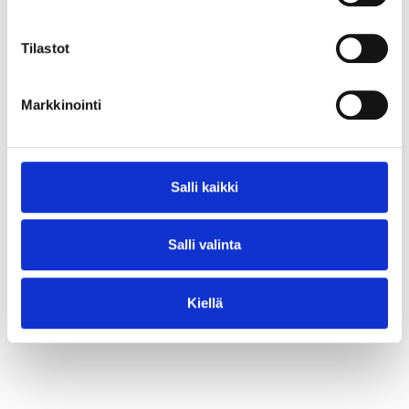
⟶ Lue juttu
Tilastot
Markkinointi
Salli kaikki
Salli valinta
Kiellä