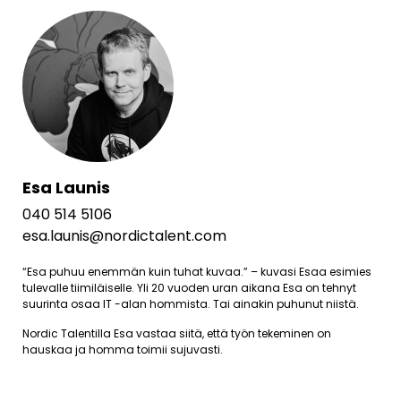
Esa Launis
040 514 5106
esa.launis@nordictalent.com
“Esa puhuu enemmän kuin tuhat kuvaa.” – kuvasi Esaa esimies
tulevalle tiimiläiselle. Yli 20 vuoden uran aikana Esa on tehnyt
suurinta osaa IT -alan hommista. Tai ainakin puhunut niistä.
Nordic Talentilla Esa vastaa siitä, että työn tekeminen on
hauskaa ja homma toimii sujuvasti.