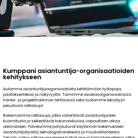
Kumppani asiantuntija-organisaatioiden
kehitykseen
Autamme asiantuntijaorganisaatioita kehittämään työtapoja,
päätöksentekoa ja näkyvyyttä. Toimimme asiakasorganisaatiossa
hanke- ja projektihallinnan tehtävissä sekä tuotamme tekoälyyn
perustuvia ratkaisuja.
Rakennamme ratkaisuja, jotka vähentävät asiantuntijoiden
kuormitusta ja selkeyttävät kokonaiskuvaa, vapauttaen aikaa
olennaiseen. Palvelumme pohjautuvat käytännön kokemukseen
asiantuntijatyöstä, teknologiahankkeista ja muutostilanteista.
Tekoäly näkyy ratkaisuissamme työkaluina ja toimintamalleina, jotka