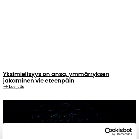
Yksimielisyys on ansa, ymmärryksen
jakaminen vie eteenpäin
⟶ Lue juttu