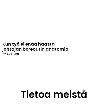
Kun työ ei enää haasta –
johtajan boreoutin anatomia
⟶ Lue juttu
Tietoa meistä