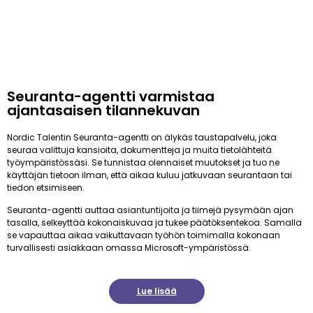
Seuranta-agentti varmistaa
ajantasaisen tilannekuvan
Nordic Talentin Seuranta-agentti on älykäs taustapalvelu, joka
seuraa valittuja kansioita, dokumentteja ja muita tietolähteitä
työympäristössäsi. Se tunnistaa olennaiset muutokset ja tuo ne
käyttäjän tietoon ilman, että aikaa kuluu jatkuvaan seurantaan tai
tiedon etsimiseen.
Seuranta-agentti auttaa asiantuntijoita ja tiimejä pysymään ajan
tasalla, selkeyttää kokonaiskuvaa ja tukee päätöksentekoa. Samalla
se vapauttaa aikaa vaikuttavaan työhön toimimalla kokonaan
turvallisesti asiakkaan omassa Microsoft-ympäristössä.
Lue lisää