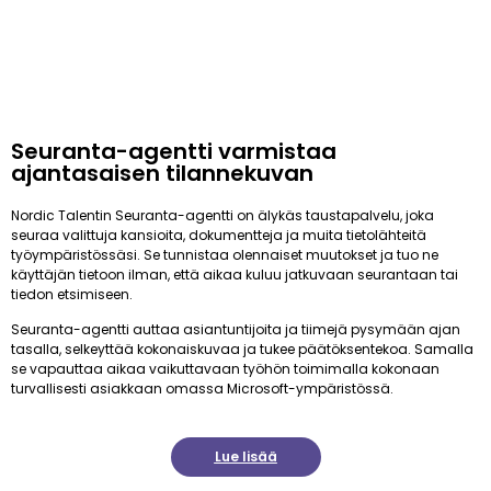
Seuranta-agentti varmistaa
ajantasaisen tilannekuvan
Nordic Talentin Seuranta-agentti on älykäs taustapalvelu, joka
seuraa valittuja kansioita, dokumentteja ja muita tietolähteitä
työympäristössäsi. Se tunnistaa olennaiset muutokset ja tuo ne
käyttäjän tietoon ilman, että aikaa kuluu jatkuvaan seurantaan tai
tiedon etsimiseen.
Seuranta-agentti auttaa asiantuntijoita ja tiimejä pysymään ajan
tasalla, selkeyttää kokonaiskuvaa ja tukee päätöksentekoa. Samalla
se vapauttaa aikaa vaikuttavaan työhön toimimalla kokonaan
turvallisesti asiakkaan omassa Microsoft-ympäristössä.
Lue lisää