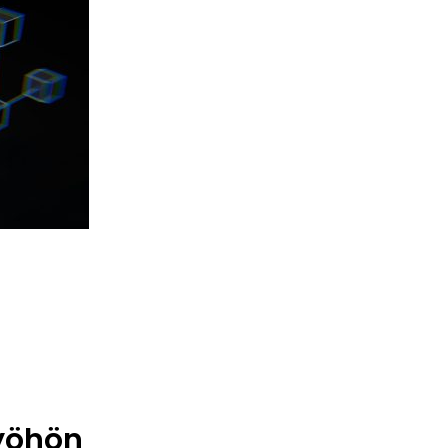
työhön