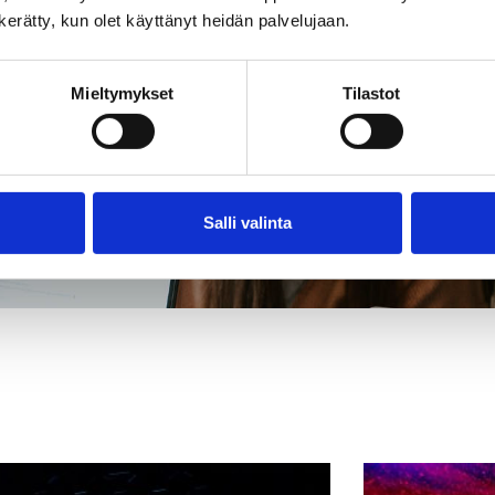
n kerätty, kun olet käyttänyt heidän palvelujaan.
Mieltymykset
Tilastot
Salli valinta