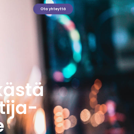
Ota yhteyttä
kästä
tija-
e