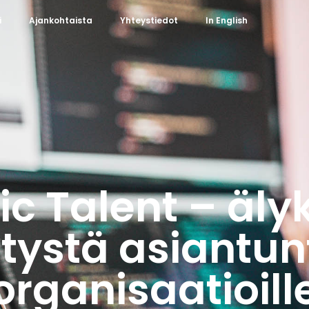
i
Ajankohtaista
Yhteystiedot
In English
ic Talent – äly
tystä asiantun
organisaatioill