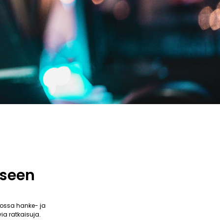
kseen
ossa hanke- ja
ia ratkaisuja.