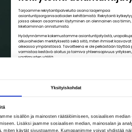
Tarjoamme rekrytointipalveluita osana laajempaa
asiantuntijaorganisaatioiden kehittämistä. Rekrytointi kytkeytyy t
joissa oikean osaamisen löytyminen on olennainen osa tiimin,
liiketoiminnan onnistumista.
Hyödynnämme kokemustamme asiantuntijatyöstä, urapolkuj
alkuvaiheiden merkityksestä sekä siitä, miten ihmiset kasvavat 
oikeassa ympäristössä. Tavoitteena ei ole pelkästään täyttää 
varmistaa kestävä aloitus ja toimiva yhteensopivuus yrityksen, 
vaatimusten välillä.
Yksityiskohdat
itä
mme sisällön ja mainosten räätälöimiseen, sosiaalisen median
iseen. Lisäksi jaamme sosiaalisen median, mainosalan ja analy
, miten käytät sivustoamme. Kumppanimme voivat yhdistää näitä t