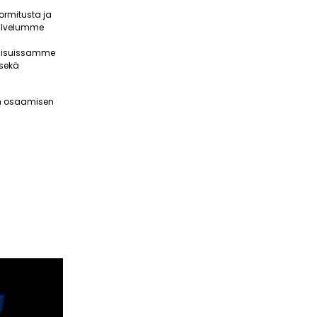
ormitusta ja
Palvelumme
tkaisuissamme
 sekä
ean osaamisen