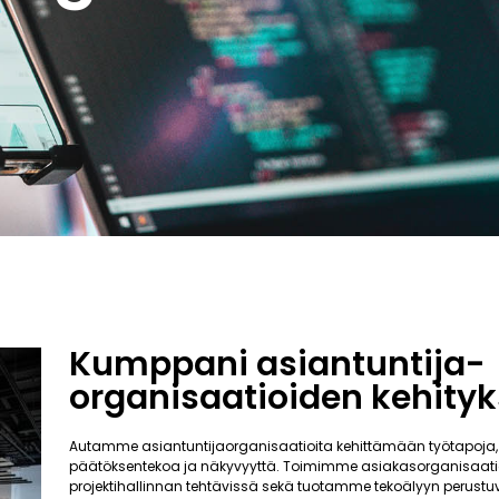
Kumppani asiantuntija-
organisaatioiden kehity
Autamme asiantuntijaorganisaatioita kehittämään työtapoja,
päätöksentekoa ja näkyvyyttä. Toimimme asiakasorganisaati
projektihallinnan tehtävissä sekä tuotamme tekoälyyn perustuv