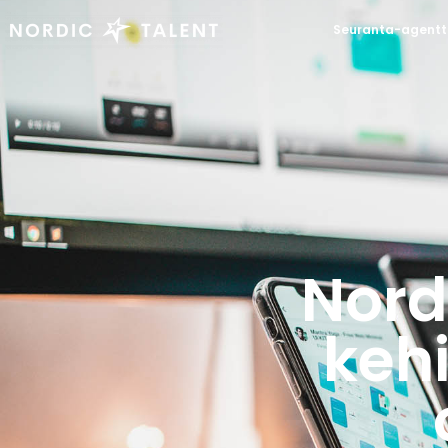
Seuranta-agentt
Nord
kehi