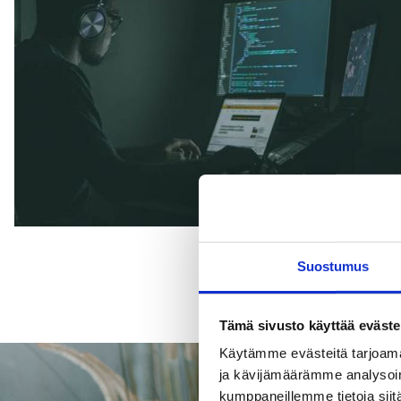
Suostumus
Tämä sivusto käyttää eväste
Käytämme evästeitä tarjoama
ja kävijämäärämme analysoim
kumppaneillemme tietoja siitä