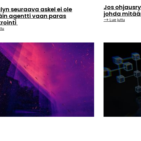
Jos ohjausry
lyn seuraava askel ei ole
johda mitä
äin agentti vaan paras
⟶ Lue juttu
trointi
ttu