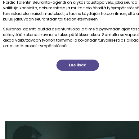
Nordic Talentin Seuranta-agentti on älykäs taustapalvelu, joka seuraa
valittuja kansioita, dokumentteja ja muita tietolähteitä työympäristössä
tunnistaa olennaiset muutokset ja tuo ne käyttäjän tietoon ilman, että 
kuluu jatkuvaan seurantaan tai tiedon etsimiseen.
Seuranta-agentti auttaa asiantuntijoita ja tiimejä pysymään ajan tasa
selkeyttää kokonaiskuvaa ja tukee päätöksentekoa. Samalla se vapau
aikaa vaikuttavaan työhön toimimalla kokonaan turvallisesti asiakka
omassa Microsoft-ympäristössä.
Lue lisää