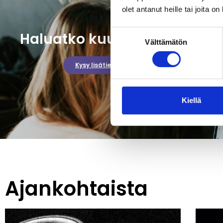
olet antanut heille tai joita o
Suostumuksen
Haluatko kuulla lisää?
Välttämätön
valinta
Kysy lisätietoja
Kiellä
Ajankohtaista