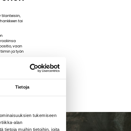
ilanteisiin,
 hankkeen tai
en
rooliinsa
positio, vaan
tiimin ja työn
Tietoja
 ominaisuuksien tukemiseen
tiikka-alan
ietoja muihin tietoihin, joita