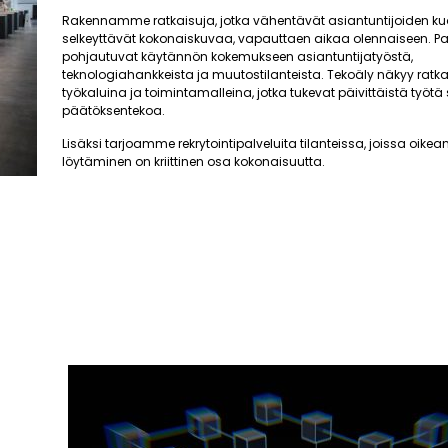
Rakennamme ratkaisuja, jotka vähentävät asiantuntijoiden ku
selkeyttävät kokonaiskuvaa, vapauttaen aikaa olennaiseen. 
pohjautuvat käytännön kokemukseen asiantuntijatyöstä,
teknologiahankkeista ja muutostilanteista. Tekoäly näkyy ra
työkaluina ja toimintamalleina, jotka tukevat päivittäistä työtä
päätöksentekoa.
Lisäksi tarjoamme rekrytointipalveluita tilanteissa, joissa oik
löytäminen on kriittinen osa kokonaisuutta.