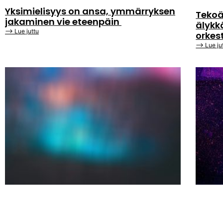
Yksimielisyys on ansa, ymmärryksen
Tekoä
jakaminen vie eteenpäin
älykk
⟶ Lue juttu
orkes
⟶ Lue ju