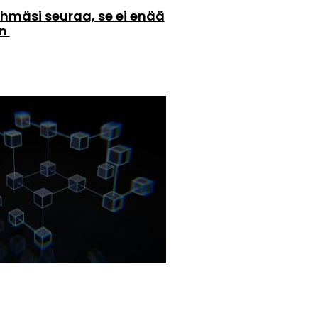
hmäsi seuraa, se ei enää
än