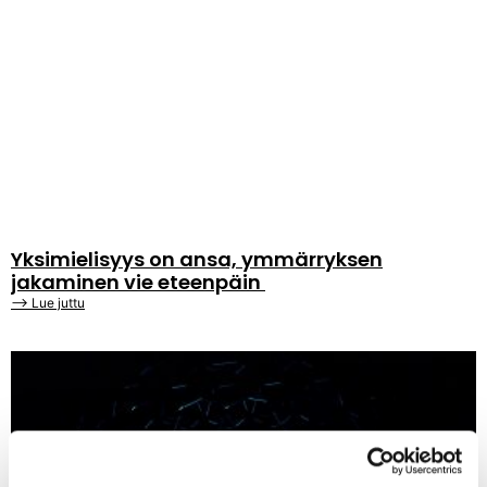
Yksimielisyys on ansa, ymmärryksen
jakaminen vie eteenpäin
⟶ Lue juttu