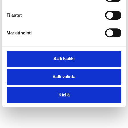
⟶ Lue juttu
Tilastot
Markkinointi
Salli kaikki
Salli valinta
Kiellä