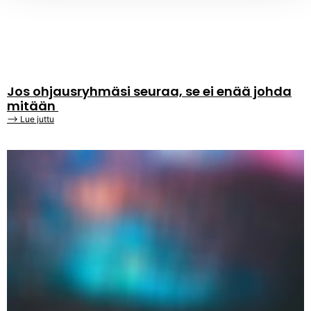
Jos ohjausryhmäsi seuraa, se ei enää johda
mitään
⟶ Lue juttu