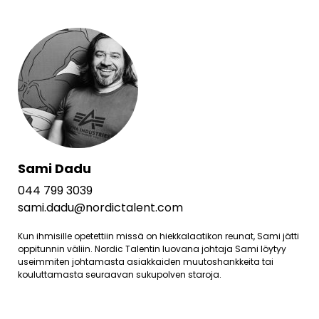
Sami Dadu
044 799 3039
sami.dadu@nordictalent.com
Kun ihmisille opetettiin missä on hiekkalaatikon reunat, Sami jätti
oppitunnin väliin. Nordic Talentin luovana johtaja Sami löytyy
useimmiten johtamasta asiakkaiden muutoshankkeita tai
kouluttamasta seuraavan sukupolven staroja.