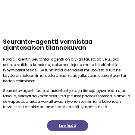
Seuranta-agentti varmistaa
ajantasaisen tilannekuvan
Nordic Talentin Seuranta-agentti on älykäs taustapalvelu, joka
seuraa valittuja kansioita, dokumentteja ja muita tietolähteitä
työympäristössäsi. Se tunnistaa olennaiset muutokset ja tuo ne
käyttäjän tietoon ilman, että aikaa kuluu jatkuvaan seurantaan tai
tiedon etsimiseen.
Seuranta-agentti auttaa asiantuntijoita ja tiimejä pysymään ajan
tasalla, selkeyttää kokonaiskuvaa ja tukee päätöksentekoa. Samalla
se vapauttaa aikaa vaikuttavaan työhön toimimalla kokonaan
turvallisesti asiakkaan omassa Microsoft-ympäristössä.
Lue lisää