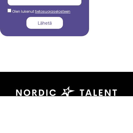
Olen lukenut
tietosuojaselosteen
Lähetä
044 799 3039
sami.dadu@nordictalent.com
Kauppakatu 39