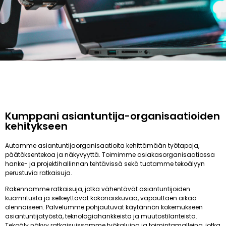
Kumppani asiantuntija-organisaatioiden
kehitykseen
Autamme asiantuntijaorganisaatioita kehittämään työtapoja,
päätöksentekoa ja näkyvyyttä. Toimimme asiakasorganisaatiossa
hanke- ja projektihallinnan tehtävissä sekä tuotamme tekoälyyn
perustuvia ratkaisuja.
Rakennamme ratkaisuja, jotka vähentävät asiantuntijoiden
kuormitusta ja selkeyttävät kokonaiskuvaa, vapauttaen aikaa
olennaiseen. Palvelumme pohjautuvat käytännön kokemukseen
asiantuntijatyöstä, teknologiahankkeista ja muutostilanteista.
Tekoäly näkyy ratkaisuissamme työkaluina ja toimintamalleina, jotka