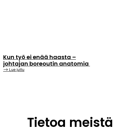
Kun työ ei enää haasta –
johtajan boreoutin anatomia
⟶ Lue juttu
Tietoa meistä