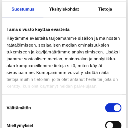
Suostumus
Yksityiskohdat
Tietoja
Tämä sivusto käyttää evästeitä
Käytämme evästeitä tarjoamamme sisällön ja mainosten
räätälöimiseen, sosiaalisen median ominaisuuksien
tukemiseen ja kävijämäärämme analysoimiseen. Lisäksi
jaamme sosiaalisen median, mainosalan ja analytiikka-
alan kumppaneillemme tietoja siitä, miten käytät
sivustoamme. Kumppanimme voivat yhdistää näitä
tietoja muihin tietoihin, joita olet antanut heille tai joita on
kerätty, kun olet käyttänyt heidän palvelujaan.
Suostumuksen
Välttämätön
valinta
Tekoälyn seuraava askel ei ole älykkäin
agentti vaan paras orkestrointi
Mieltymykset