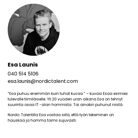
Esa Launis
040 514 5106
esa.launis@nordictalent.com
“Esa puhuu enemmän kuin tuhat kuvaa.” – kuvasi Esaa esimies
tulevalle tiimiläiselle. Yli 20 vuoden uran aikana Esa on tehnyt
suurinta osaa IT -alan hommista. Tai ainakin puhunut niistä.
Nordic Talentilla Esa vastaa siitä, että työn tekeminen on
hauskaa ja homma toimii sujuvasti.