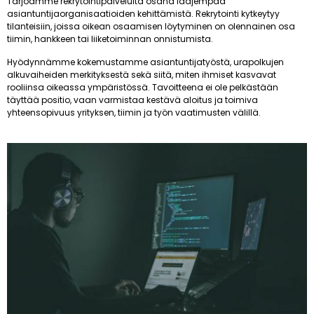
Tarjoamme rekrytointipalveluita osana laajempaa
asiantuntijaorganisaatioiden kehittämistä. Rekrytointi kytkeytyy
tilanteisiin, joissa oikean osaamisen löytyminen on olennainen osa
tiimin, hankkeen tai liiketoiminnan onnistumista.
Hyödynnämme kokemustamme asiantuntijatyöstä, urapolkujen
alkuvaiheiden merkityksestä sekä siitä, miten ihmiset kasvavat
rooliinsa oikeassa ympäristössä. Tavoitteena ei ole pelkästään
täyttää positio, vaan varmistaa kestävä aloitus ja toimiva
yhteensopivuus yrityksen, tiimin ja työn vaatimusten välillä.