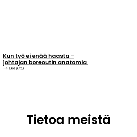
Kun työ ei enää haasta –
johtajan boreoutin anatomia
⟶ Lue juttu
Tietoa meistä