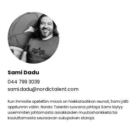
Sami Dadu
044 799 3039
sami.dadu@nordictalent.com
Kun ihmisille opetettiin missä on hiekkalaatikon reunat, Sami jätti
oppitunnin väliin. Nordic Talentin luovana johtaja Sami löytyy
useimmiten johtamasta asiakkaiden muutoshankkeita tai
kouluttamasta seuraavan sukupolven staroja.