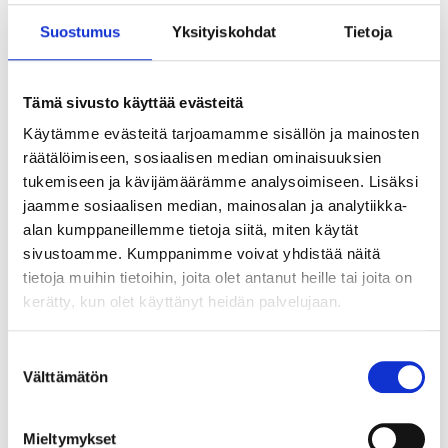
Suostumus
Yksityiskohdat
Tietoja
Tämä sivusto käyttää evästeitä
Käytämme evästeitä tarjoamamme sisällön ja mainosten
räätälöimiseen, sosiaalisen median ominaisuuksien
tukemiseen ja kävijämäärämme analysoimiseen. Lisäksi
jaamme sosiaalisen median, mainosalan ja analytiikka-
alan kumppaneillemme tietoja siitä, miten käytät
sivustoamme. Kumppanimme voivat yhdistää näitä
tietoja muihin tietoihin, joita olet antanut heille tai joita on
kerätty, kun olet käyttänyt heidän palvelujaan.
Suostumuksen
Välttämätön
valinta
Tekoälyn seuraava askel ei ole älykkäin
agentti vaan paras orkestrointi
Mieltymykset