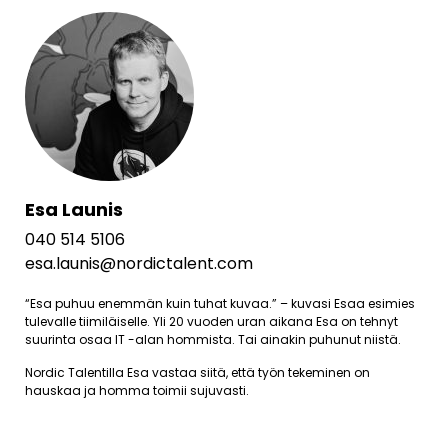
Esa Launis
040 514 5106
esa.launis@nordictalent.com
“Esa puhuu enemmän kuin tuhat kuvaa.” – kuvasi Esaa esimies
tulevalle tiimiläiselle. Yli 20 vuoden uran aikana Esa on tehnyt
suurinta osaa IT -alan hommista. Tai ainakin puhunut niistä.
Nordic Talentilla Esa vastaa siitä, että työn tekeminen on
hauskaa ja homma toimii sujuvasti.