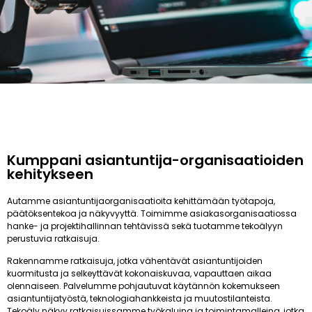
Kumppani asiantuntija-organisaatioiden
kehitykseen
Autamme asiantuntijaorganisaatioita kehittämään työtapoja,
päätöksentekoa ja näkyvyyttä. Toimimme asiakasorganisaatiossa
hanke- ja projektihallinnan tehtävissä sekä tuotamme tekoälyyn
perustuvia ratkaisuja.
Rakennamme ratkaisuja, jotka vähentävät asiantuntijoiden
kuormitusta ja selkeyttävät kokonaiskuvaa, vapauttaen aikaa
olennaiseen. Palvelumme pohjautuvat käytännön kokemukseen
asiantuntijatyöstä, teknologiahankkeista ja muutostilanteista.
Tekoäly näkyy ratkaisuissamme työkaluina ja toimintamalleina, jotka