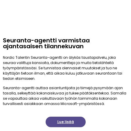
Seuranta-agentti varmistaa
ajantasaisen tilannekuvan
Nordic Talentin Seuranta-agentti on älykäs taustapalvelu, joka
seuraa valittuja kansioita, dokumentteja ja muita tietolähteitä
työympäristössäsi. Se tunnistaa olennaiset muutokset ja tuo ne
käyttäjän tietoon ilman, että aikaa kuluu jatkuvaan seurantaan tai
tiedon etsimiseen.
Seuranta-agentti auttaa asiantuntijoita ja tiimejä pysymään ajan
tasalla, selkeyttää kokonaiskuvaa ja tukee päätöksentekoa. Samalla
se vapauttaa aikaa vaikuttavaan työhön toimimalla kokonaan
turvallisesti asiakkaan omassa Microsoft-ympäristössä.
Lue lisää