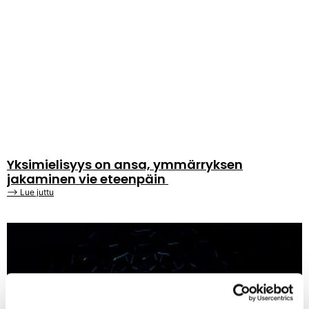
Yksimielisyys on ansa, ymmärryksen
jakaminen vie eteenpäin
⟶ Lue juttu