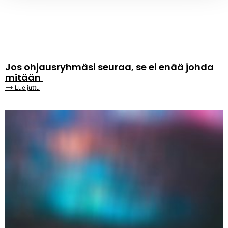
Jos ohjausryhmäsi seuraa, se ei enää johda
mitään
⟶ Lue juttu