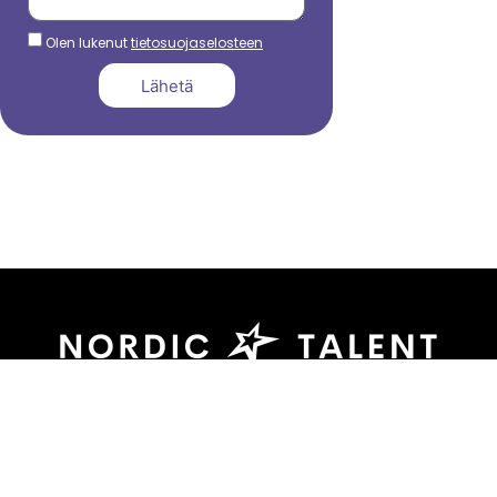
Olen lukenut
tietosuojaselosteen
Lähetä
044 799 3039
sami.dadu@nordictalent.com
Kauppakatu 39