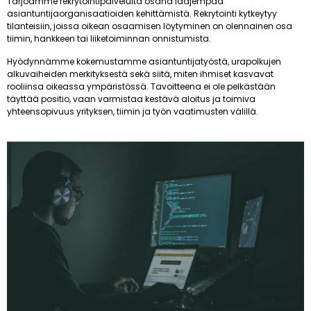
Tarjoamme rekrytointipalveluita osana laajempaa
asiantuntijaorganisaatioiden kehittämistä. Rekrytointi kytkeytyy
tilanteisiin, joissa oikean osaamisen löytyminen on olennainen osa
tiimin, hankkeen tai liiketoiminnan onnistumista.
Hyödynnämme kokemustamme asiantuntijatyöstä, urapolkujen
alkuvaiheiden merkityksestä sekä siitä, miten ihmiset kasvavat
rooliinsa oikeassa ympäristössä. Tavoitteena ei ole pelkästään
täyttää positio, vaan varmistaa kestävä aloitus ja toimiva
yhteensopivuus yrityksen, tiimin ja työn vaatimusten välillä.