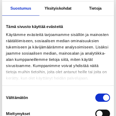
Suostumus
Yksityiskohdat
Tietoja
Tämä sivusto käyttää evästeitä
Käytämme evästeitä tarjoamamme sisällön ja mainosten
räätälöimiseen, sosiaalisen median ominaisuuksien
tukemiseen ja kävijämäärämme analysoimiseen. Lisäksi
jaamme sosiaalisen median, mainosalan ja analytiikka-
alan kumppaneillemme tietoja siitä, miten käytät
sivustoamme. Kumppanimme voivat yhdistää näitä
tietoja muihin tietoihin, joita olet antanut heille tai joita on
kerätty, kun olet käyttänyt heidän palvelujaan.
Suostumuksen
Välttämätön
valinta
Tekoälyn seuraava askel ei ole älykkäin
agentti vaan paras orkestrointi
Mieltymykset