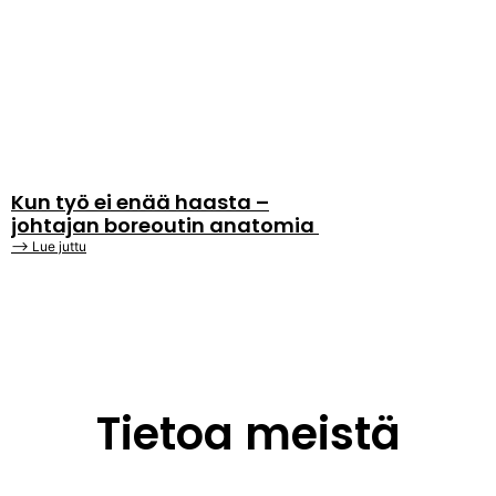
Kun työ ei enää haasta –
johtajan boreoutin anatomia
⟶ Lue juttu
Tietoa meistä