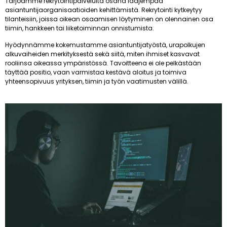
Tarjoamme rekrytointipalveluita osana laajempaa
asiantuntijaorganisaatioiden kehittämistä. Rekrytointi kytkeytyy
tilanteisiin, joissa oikean osaamisen löytyminen on olennainen osa
tiimin, hankkeen tai liiketoiminnan onnistumista.
Hyödynnämme kokemustamme asiantuntijatyöstä, urapolkujen
alkuvaiheiden merkityksestä sekä siitä, miten ihmiset kasvavat
rooliinsa oikeassa ympäristössä. Tavoitteena ei ole pelkästään
täyttää positio, vaan varmistaa kestävä aloitus ja toimiva
yhteensopivuus yrityksen, tiimin ja työn vaatimusten välillä.