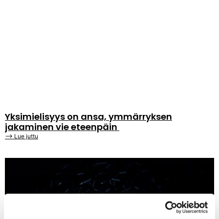
Yksimielisyys on ansa, ymmärryksen
jakaminen vie eteenpäin
⟶ Lue juttu