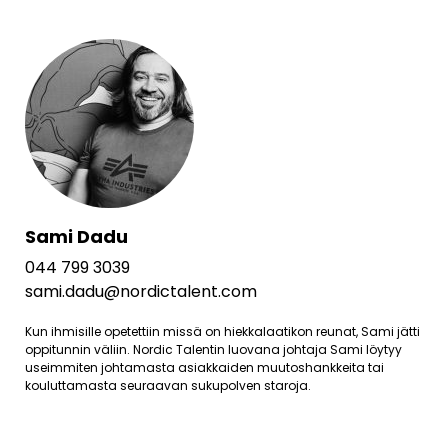
Sami Dadu
044 799 3039
sami.dadu@nordictalent.com
Kun ihmisille opetettiin missä on hiekkalaatikon reunat, Sami jätti
oppitunnin väliin. Nordic Talentin luovana johtaja Sami löytyy
useimmiten johtamasta asiakkaiden muutoshankkeita tai
kouluttamasta seuraavan sukupolven staroja.