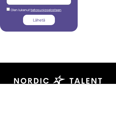
Olen lukenut
tietosuojaselosteen
Lähetä
044 799 3039
sami.dadu@nordictalent.com
Kauppakatu 39