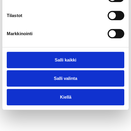
⟶ Lue juttu
Tilastot
Markkinointi
Salli kaikki
Salli valinta
Kiellä