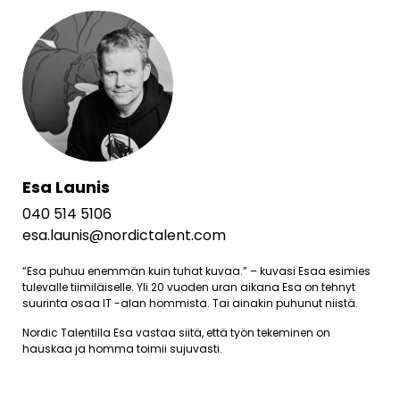
Esa Launis
040 514 5106
esa.launis@nordictalent.com
“Esa puhuu enemmän kuin tuhat kuvaa.” – kuvasi Esaa esimies
tulevalle tiimiläiselle. Yli 20 vuoden uran aikana Esa on tehnyt
suurinta osaa IT -alan hommista. Tai ainakin puhunut niistä.
Nordic Talentilla Esa vastaa siitä, että työn tekeminen on
hauskaa ja homma toimii sujuvasti.