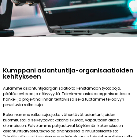
Kumppani asiantuntija-organisaatioiden
kehitykseen
Autamme asiantuntijaorganisaatioita kehittämään työtapoja,
päätöksentekoa ja näkyvyyttä. Toimimme asiakasorganisaatiossa
hanke- ja projektihallinnan tehtävissä sekä tuotamme tekoälyyn
perustuvia ratkaisuja.
Rakennamme ratkaisuja, jotka vähentävät asiantuntijoiden
kuormitusta ja selkeyttävät kokonaiskuvaa, vapauttaen aikaa
olennaiseen. Palvelumme pohjautuvat käytännön kokemukseen
asiantuntijatyöstä, teknologiahankkeista ja muutostilanteista.
Tekoäly näkyy ratkaisuissamme työkaluina ja toimintamalleina, jotka