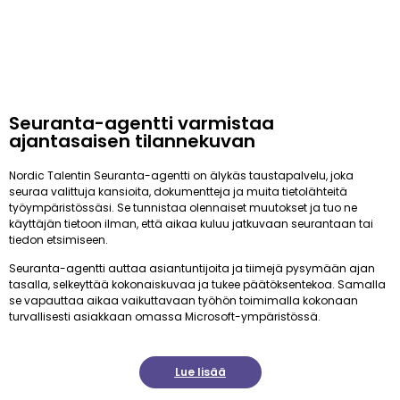
Seuranta-agentti varmistaa
ajantasaisen tilannekuvan
Nordic Talentin Seuranta-agentti on älykäs taustapalvelu, joka
seuraa valittuja kansioita, dokumentteja ja muita tietolähteitä
työympäristössäsi. Se tunnistaa olennaiset muutokset ja tuo ne
käyttäjän tietoon ilman, että aikaa kuluu jatkuvaan seurantaan tai
tiedon etsimiseen.
Seuranta-agentti auttaa asiantuntijoita ja tiimejä pysymään ajan
tasalla, selkeyttää kokonaiskuvaa ja tukee päätöksentekoa. Samalla
se vapauttaa aikaa vaikuttavaan työhön toimimalla kokonaan
turvallisesti asiakkaan omassa Microsoft-ympäristössä.
Lue lisää