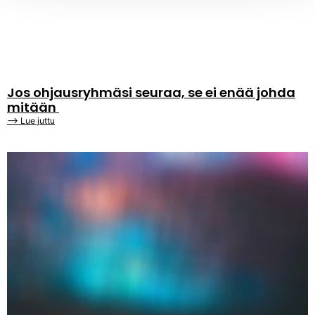
Jos ohjausryhmäsi seuraa, se ei enää johda
mitään
⟶ Lue juttu