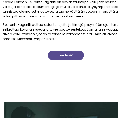
Nordic Talentin Seuranta-agentti on älykäs taustapalvelu, joka seuraa
valittuja kansioita, dokumentteja ja muita tietolähteitä työympäristössä
tunnistaa olennaiset muutokset ja tuo ne käyttäjän tietoon ilman, että 
kuluu jatkuvaan seurantaan tai tiedon etsimiseen.
Seuranta-agentti auttaa asiantuntijoita ja tiimejä pysymään ajan tasa
selkeyttää kokonaiskuvaa ja tukee päätöksentekoa. Samalla se vapau
aikaa vaikuttavaan työhön toimimalla kokonaan turvallisesti asiakka
omassa Microsoft-ympäristössä.
Lue lisää