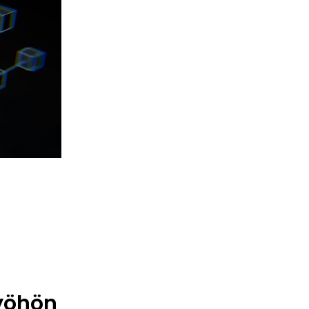
työhön