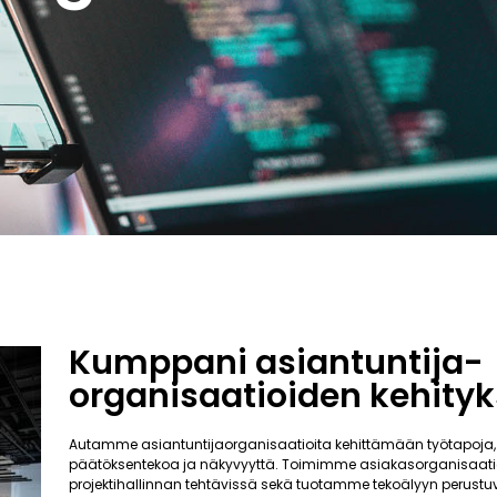
Kumppani asiantuntija-
organisaatioiden kehity
Autamme asiantuntijaorganisaatioita kehittämään työtapoja,
päätöksentekoa ja näkyvyyttä. Toimimme asiakasorganisaati
projektihallinnan tehtävissä sekä tuotamme tekoälyyn perustuv