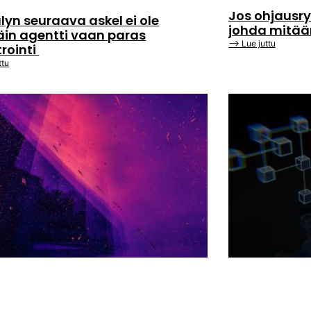
Jos ohjausry
lyn seuraava askel ei ole
johda mitä
äin agentti vaan paras
⟶ Lue juttu
trointi
ttu