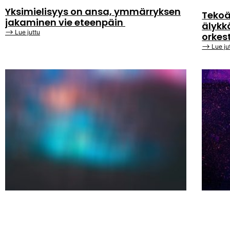
Yksimielisyys on ansa, ymmärryksen
Tekoä
jakaminen vie eteenpäin
älykk
⟶ Lue juttu
orkes
⟶ Lue ju