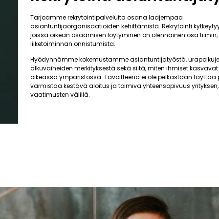
Tarjoamme rekrytointipalveluita osana laajempaa
asiantuntijaorganisaatioiden kehittämistä. Rekrytointi kytkeytyy t
joissa oikean osaamisen löytyminen on olennainen osa tiimin,
liiketoiminnan onnistumista.
Hyödynnämme kokemustamme asiantuntijatyöstä, urapolkuj
alkuvaiheiden merkityksestä sekä siitä, miten ihmiset kasvavat 
oikeassa ympäristössä. Tavoitteena ei ole pelkästään täyttää 
varmistaa kestävä aloitus ja toimiva yhteensopivuus yrityksen, 
vaatimusten välillä.