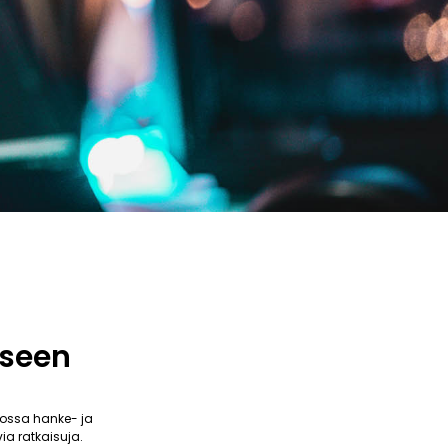
kseen
ossa hanke- ja
ia ratkaisuja.