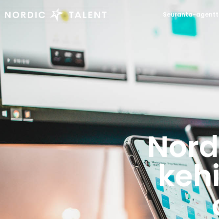
Seuranta-agentt
Nord
kehi