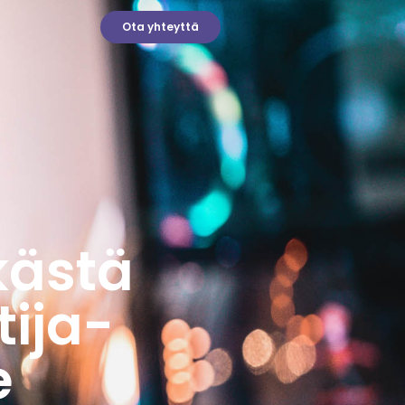
Ota yhteyttä
kästä
tija-
e