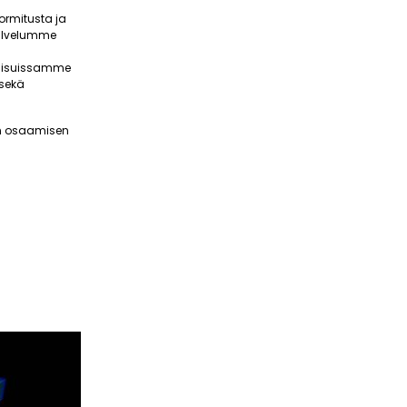
ormitusta ja
Palvelumme
tkaisuissamme
 sekä
ean osaamisen