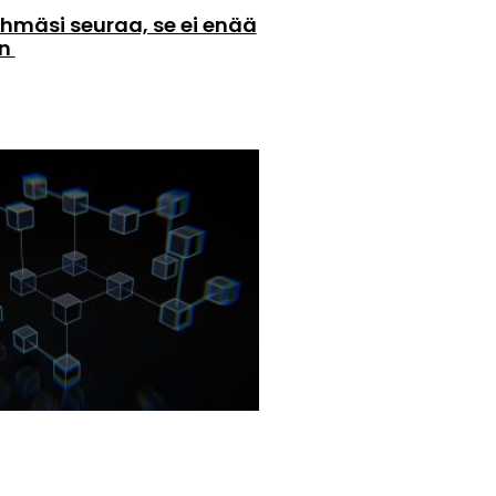
hmäsi seuraa, se ei enää
än