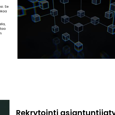
si. Se
aikaa
lla,
ttaa
an
Rekrytointi asiantuntija