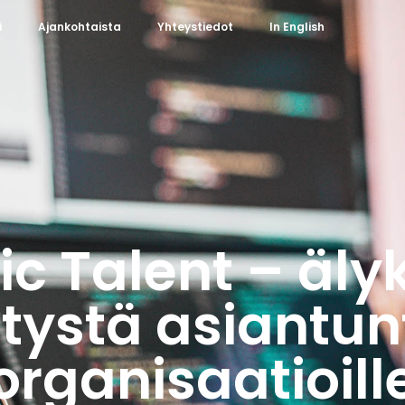
i
Ajankohtaista
Yhteystiedot
In English
ic Talent – äly
tystä asiantun
organisaatioill