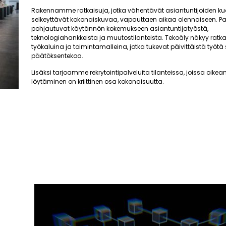
Rakennamme ratkaisuja, jotka vähentävät asiantuntijoiden ku
selkeyttävät kokonaiskuvaa, vapauttaen aikaa olennaiseen. 
pohjautuvat käytännön kokemukseen asiantuntijatyöstä,
teknologiahankkeista ja muutostilanteista. Tekoäly näkyy ra
työkaluina ja toimintamalleina, jotka tukevat päivittäistä työtä
päätöksentekoa.
Lisäksi tarjoamme rekrytointipalveluita tilanteissa, joissa oik
löytäminen on kriittinen osa kokonaisuutta.