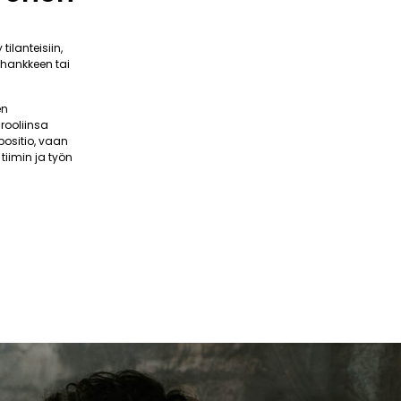
ilanteisiin,
 hankkeen tai
en
rooliinsa
positio, vaan
tiimin ja työn